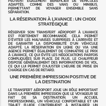
PEUVENT ÉGALEMENT BÉNÉFICIER DE VÉHICULES
ADAPTÉS, COMME DES VANS OU MINIBUS,
PERMETTANT DE VOYAGER ENSEMBLE SANS
SÉPARATION.
LA RÉSERVATION À L’AVANCE : UN CHOIX
STRATÉGIQUE
RÉSERVER SON TRANSFERT AÉROPORT À L’AVANCE
EST FORTEMENT RECOMMANDÉ. CELA PERMET
D’ÉVITER LES MAUVAISES SURPRISES À L’ARRIVÉE ET
DE GARANTIR LA DISPONIBILITÉ D’UN VÉHICULE
ADAPTÉ. LA RÉSERVATION EN LIGNE OU VIA UNE
AGENCE PERMET ÉGALEMENT DE CONNAÎTRE LE PRIX
À L’AVANCE, CE QUI ÉVITE LES NÉGOCIATIONS PARFOIS
COMPLIQUÉES SUR PLACE. DE PLUS, LE CHAUFFEUR
DISPOSE GÉNÉRALEMENT DES INFORMATIONS DE VOL,
CE QUI LUI PERMET D’AJUSTER L’HEURE DE PRISE EN
CHARGE EN CAS DE RETARD.
UNE PREMIÈRE IMPRESSION POSITIVE DE
LA DESTINATION
LE TRANSFERT AÉROPORT JOUE UN RÔLE IMPORTANT
DANS LA PREMIÈRE IMPRESSION QUE LE VOYAGEUR SE
FAIT DE SA DESTINATION. UN ACCUEIL
PROFESSIONNEL, UN VÉHICULE CONFORTABLE ET UN
TRAJET FLUIDE CONTRIBUENT À INSTAURER UN