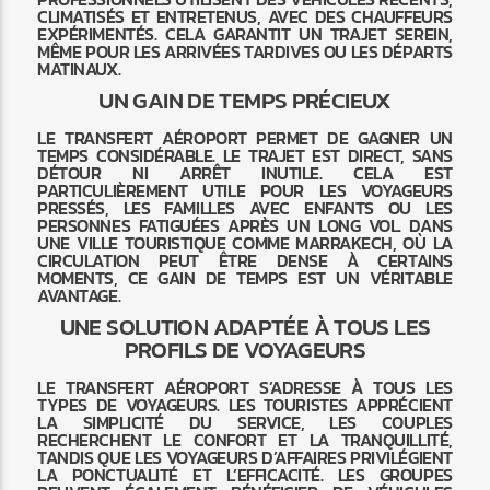
CLIMATISÉS ET ENTRETENUS, AVEC DES CHAUFFEURS
EXPÉRIMENTÉS. CELA GARANTIT UN TRAJET SEREIN,
MÊME POUR LES ARRIVÉES TARDIVES OU LES DÉPARTS
MATINAUX.
UN GAIN DE TEMPS PRÉCIEUX
LE TRANSFERT AÉROPORT PERMET DE GAGNER UN
TEMPS CONSIDÉRABLE. LE TRAJET EST DIRECT, SANS
DÉTOUR NI ARRÊT INUTILE. CELA EST
PARTICULIÈREMENT UTILE POUR LES VOYAGEURS
PRESSÉS, LES FAMILLES AVEC ENFANTS OU LES
PERSONNES FATIGUÉES APRÈS UN LONG VOL. DANS
UNE VILLE TOURISTIQUE COMME MARRAKECH, OÙ LA
CIRCULATION PEUT ÊTRE DENSE À CERTAINS
MOMENTS, CE GAIN DE TEMPS EST UN VÉRITABLE
AVANTAGE.
UNE SOLUTION ADAPTÉE À TOUS LES
PROFILS DE VOYAGEURS
LE TRANSFERT AÉROPORT S’ADRESSE À TOUS LES
TYPES DE VOYAGEURS. LES TOURISTES APPRÉCIENT
LA SIMPLICITÉ DU SERVICE, LES COUPLES
RECHERCHENT LE CONFORT ET LA TRANQUILLITÉ,
TANDIS QUE LES VOYAGEURS D’AFFAIRES PRIVILÉGIENT
LA PONCTUALITÉ ET L’EFFICACITÉ. LES GROUPES