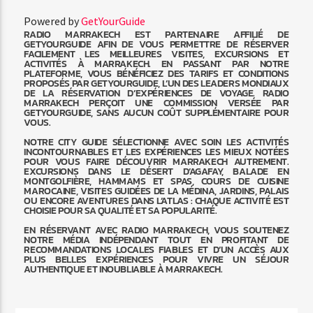
Powered by
GetYourGuide
RADIO MARRAKECH EST PARTENAIRE AFFILIÉ DE
GETYOURGUIDE AFIN DE VOUS PERMETTRE DE RÉSERVER
FACILEMENT LES MEILLEURES VISITES, EXCURSIONS ET
ACTIVITÉS À MARRAKECH. EN PASSANT PAR NOTRE
PLATEFORME, VOUS BÉNÉFICIEZ DES TARIFS ET CONDITIONS
PROPOSÉS PAR GETYOURGUIDE, L’UN DES LEADERS MONDIAUX
DE LA RÉSERVATION D’EXPÉRIENCES DE VOYAGE. RADIO
MARRAKECH PERÇOIT UNE COMMISSION VERSÉE PAR
GETYOURGUIDE, SANS AUCUN COÛT SUPPLÉMENTAIRE POUR
VOUS.
NOTRE CITY GUIDE SÉLECTIONNE AVEC SOIN LES ACTIVITÉS
INCONTOURNABLES ET LES EXPÉRIENCES LES MIEUX NOTÉES
POUR VOUS FAIRE DÉCOUVRIR MARRAKECH AUTREMENT.
EXCURSIONS DANS LE DÉSERT D’AGAFAY, BALADE EN
MONTGOLFIÈRE, HAMMAMS ET SPAS, COURS DE CUISINE
MAROCAINE, VISITES GUIDÉES DE LA MÉDINA, JARDINS, PALAIS
OU ENCORE AVENTURES DANS L’ATLAS : CHAQUE ACTIVITÉ EST
CHOISIE POUR SA QUALITÉ ET SA POPULARITÉ.
EN RÉSERVANT AVEC RADIO MARRAKECH, VOUS SOUTENEZ
NOTRE MÉDIA INDÉPENDANT TOUT EN PROFITANT DE
RECOMMANDATIONS LOCALES FIABLES ET D’UN ACCÈS AUX
PLUS BELLES EXPÉRIENCES POUR VIVRE UN SÉJOUR
AUTHENTIQUE ET INOUBLIABLE À MARRAKECH.