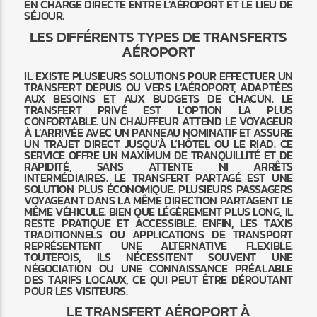
EN CHARGE DIRECTE ENTRE L’AÉROPORT ET LE LIEU DE
SÉJOUR.
LES DIFFÉRENTS TYPES DE TRANSFERTS
AÉROPORT
IL EXISTE PLUSIEURS SOLUTIONS POUR EFFECTUER UN
TRANSFERT DEPUIS OU VERS L’AÉROPORT, ADAPTÉES
AUX BESOINS ET AUX BUDGETS DE CHACUN. LE
TRANSFERT PRIVÉ EST L’OPTION LA PLUS
CONFORTABLE. UN CHAUFFEUR ATTEND LE VOYAGEUR
À L’ARRIVÉE AVEC UN PANNEAU NOMINATIF ET ASSURE
UN TRAJET DIRECT JUSQU’À L’HÔTEL OU LE RIAD. CE
SERVICE OFFRE UN MAXIMUM DE TRANQUILLITÉ ET DE
RAPIDITÉ, SANS ATTENTE NI ARRÊTS
INTERMÉDIAIRES. LE TRANSFERT PARTAGÉ EST UNE
SOLUTION PLUS ÉCONOMIQUE. PLUSIEURS PASSAGERS
VOYAGEANT DANS LA MÊME DIRECTION PARTAGENT LE
MÊME VÉHICULE. BIEN QUE LÉGÈREMENT PLUS LONG, IL
RESTE PRATIQUE ET ACCESSIBLE. ENFIN, LES TAXIS
TRADITIONNELS OU APPLICATIONS DE TRANSPORT
REPRÉSENTENT UNE ALTERNATIVE FLEXIBLE.
TOUTEFOIS, ILS NÉCESSITENT SOUVENT UNE
NÉGOCIATION OU UNE CONNAISSANCE PRÉALABLE
DES TARIFS LOCAUX, CE QUI PEUT ÊTRE DÉROUTANT
POUR LES VISITEURS.
LE TRANSFERT AÉROPORT À