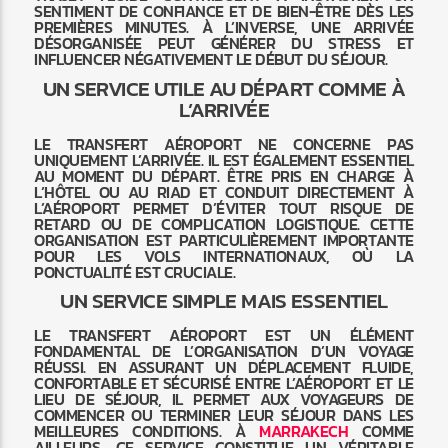
SENTIMENT DE CONFIANCE ET DE BIEN-ÊTRE DÈS LES
PREMIÈRES MINUTES. À L’INVERSE, UNE ARRIVÉE
DÉSORGANISÉE PEUT GÉNÉRER DU STRESS ET
INFLUENCER NÉGATIVEMENT LE DÉBUT DU SÉJOUR.
UN SERVICE UTILE AU DÉPART COMME À
L’ARRIVÉE
LE TRANSFERT AÉROPORT NE CONCERNE PAS
UNIQUEMENT L’ARRIVÉE. IL EST ÉGALEMENT ESSENTIEL
AU MOMENT DU DÉPART. ÊTRE PRIS EN CHARGE À
L’HÔTEL OU AU RIAD ET CONDUIT DIRECTEMENT À
L’AÉROPORT PERMET D’ÉVITER TOUT RISQUE DE
RETARD OU DE COMPLICATION LOGISTIQUE. CETTE
ORGANISATION EST PARTICULIÈREMENT IMPORTANTE
POUR LES VOLS INTERNATIONAUX, OÙ LA
PONCTUALITÉ EST CRUCIALE.
UN SERVICE SIMPLE MAIS ESSENTIEL
LE TRANSFERT AÉROPORT EST UN ÉLÉMENT
FONDAMENTAL DE L’ORGANISATION D’UN VOYAGE
RÉUSSI. EN ASSURANT UN DÉPLACEMENT FLUIDE,
CONFORTABLE ET SÉCURISÉ ENTRE L’AÉROPORT ET LE
LIEU DE SÉJOUR, IL PERMET AUX VOYAGEURS DE
COMMENCER OU TERMINER LEUR SÉJOUR DANS LES
MEILLEURES CONDITIONS. À
MARRAKECH
COMME
AILLEURS, CE SERVICE CONSTITUE UN VÉRITABLE