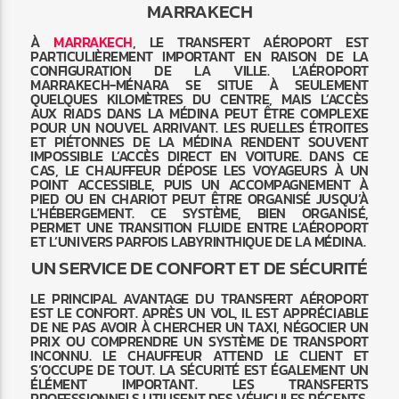
MARRAKECH
À
MARRAKECH
, LE TRANSFERT AÉROPORT EST
PARTICULIÈREMENT IMPORTANT EN RAISON DE LA
CONFIGURATION DE LA VILLE. L’AÉROPORT
MARRAKECH-MÉNARA SE SITUE À SEULEMENT
QUELQUES KILOMÈTRES DU CENTRE, MAIS L’ACCÈS
AUX RIADS DANS LA MÉDINA PEUT ÊTRE COMPLEXE
POUR UN NOUVEL ARRIVANT. LES RUELLES ÉTROITES
ET PIÉTONNES DE LA MÉDINA RENDENT SOUVENT
IMPOSSIBLE L’ACCÈS DIRECT EN VOITURE. DANS CE
CAS, LE CHAUFFEUR DÉPOSE LES VOYAGEURS À UN
POINT ACCESSIBLE, PUIS UN ACCOMPAGNEMENT À
PIED OU EN CHARIOT PEUT ÊTRE ORGANISÉ JUSQU’À
L’HÉBERGEMENT. CE SYSTÈME, BIEN ORGANISÉ,
PERMET UNE TRANSITION FLUIDE ENTRE L’AÉROPORT
ET L’UNIVERS PARFOIS LABYRINTHIQUE DE LA MÉDINA.
UN SERVICE DE CONFORT ET DE SÉCURITÉ
LE PRINCIPAL AVANTAGE DU TRANSFERT AÉROPORT
EST LE CONFORT. APRÈS UN VOL, IL EST APPRÉCIABLE
DE NE PAS AVOIR À CHERCHER UN TAXI, NÉGOCIER UN
PRIX OU COMPRENDRE UN SYSTÈME DE TRANSPORT
INCONNU. LE CHAUFFEUR ATTEND LE CLIENT ET
S’OCCUPE DE TOUT. LA SÉCURITÉ EST ÉGALEMENT UN
ÉLÉMENT IMPORTANT. LES TRANSFERTS
PROFESSIONNELS UTILISENT DES VÉHICULES RÉCENTS,