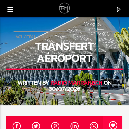
ACTIVITÉS HIGHLIGHTS
AGDAL
GUÉLIZ
HIVERNAGE
TRANSFERT
KASBAH
MEDINA
MELLAH
PALMERAIE
AÉROPORT
WRITTEN BY
RADIO MARRAKECH
ON
30/07/2026
CURRENT TRACK
CORACAO
AFROTENZE