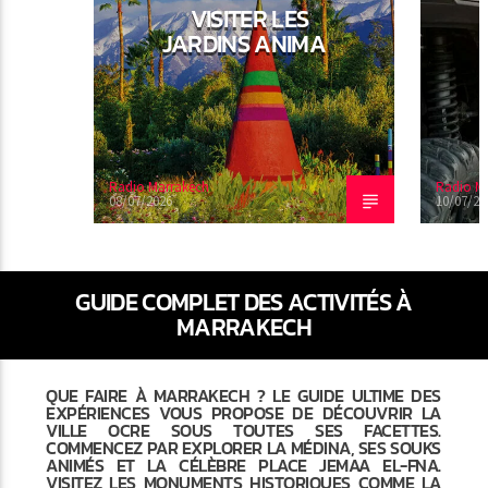
VISITER LES
JARDINS ANIMA
Radio Marrakech
Radio M
08/07/2026
10/07/20
GUIDE COMPLET DES ACTIVITÉS À
MARRAKECH
QUE FAIRE À MARRAKECH ? LE GUIDE ULTIME DES
EXPÉRIENCES VOUS PROPOSE DE DÉCOUVRIR LA
VILLE OCRE SOUS TOUTES SES FACETTES.
COMMENCEZ PAR EXPLORER LA MÉDINA, SES SOUKS
ANIMÉS ET LA CÉLÈBRE PLACE JEMAA EL-FNA.
VISITEZ LES MONUMENTS HISTORIQUES COMME LA