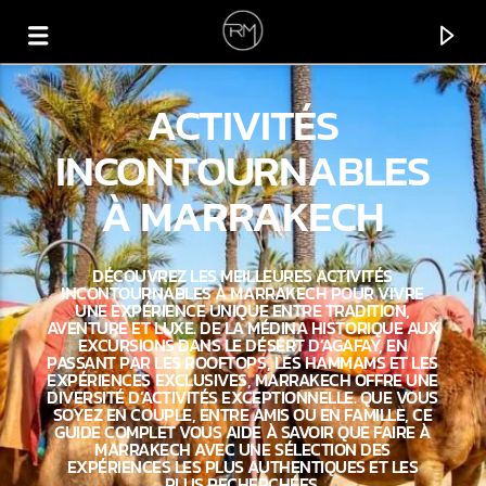
ACTIVITÉS
INCONTOURNABLES
À MARRAKECH
DÉCOUVREZ LES MEILLEURES ACTIVITÉS
INCONTOURNABLES À MARRAKECH POUR VIVRE
UNE EXPÉRIENCE UNIQUE ENTRE TRADITION,
AVENTURE ET LUXE. DE LA MÉDINA HISTORIQUE AUX
EXCURSIONS DANS LE DÉSERT D’AGAFAY, EN
PASSANT PAR LES ROOFTOPS, LES HAMMAMS ET LES
EXPÉRIENCES EXCLUSIVES, MARRAKECH OFFRE UNE
DIVERSITÉ D’ACTIVITÉS EXCEPTIONNELLE. QUE VOUS
CURRENT TRACK
SOYEZ EN COUPLE, ENTRE AMIS OU EN FAMILLE, CE
GUIDE COMPLET VOUS AIDE À SAVOIR QUE FAIRE À
APOCALYPSE
MARRAKECH AVEC UNE SÉLECTION DES
EXPÉRIENCES LES PLUS AUTHENTIQUES ET LES
PETE TONG
PLUS RECHERCHÉES.