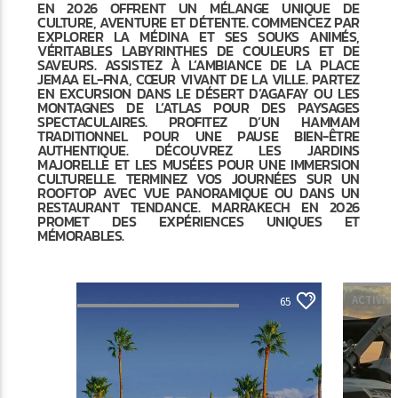
EN 2026 OFFRENT UN MÉLANGE UNIQUE DE
CULTURE, AVENTURE ET DÉTENTE. COMMENCEZ PAR
EXPLORER LA MÉDINA ET SES SOUKS ANIMÉS,
VÉRITABLES LABYRINTHES DE COULEURS ET DE
SAVEURS. ASSISTEZ À L’AMBIANCE DE LA PLACE
JEMAA EL-FNA, CŒUR VIVANT DE LA VILLE. PARTEZ
EN EXCURSION DANS LE DÉSERT D’AGAFAY OU LES
MONTAGNES DE L’ATLAS POUR DES PAYSAGES
SPECTACULAIRES. PROFITEZ D’UN HAMMAM
TRADITIONNEL POUR UNE PAUSE BIEN-ÊTRE
AUTHENTIQUE. DÉCOUVREZ LES JARDINS
MAJORELLE ET LES MUSÉES POUR UNE IMMERSION
CULTURELLE. TERMINEZ VOS JOURNÉES SUR UN
ROOFTOP AVEC VUE PANORAMIQUE OU DANS UN
RESTAURANT TENDANCE. MARRAKECH EN 2026
PROMET DES EXPÉRIENCES UNIQUES ET
MÉMORABLES.
ACTIVIT
65
ACTIVITÉS CULTURE &
DÉCOUVERTES