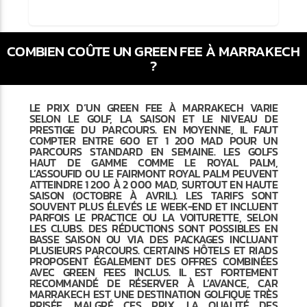
COMBIEN COÛTE UN GREEN FEE À MARRAKECH
?
LE PRIX D’UN GREEN FEE À MARRAKECH VARIE
SELON LE GOLF, LA SAISON ET LE NIVEAU DE
PRESTIGE DU PARCOURS. EN MOYENNE, IL FAUT
COMPTER ENTRE 600 ET 1 200 MAD POUR UN
PARCOURS STANDARD EN SEMAINE. LES GOLFS
HAUT DE GAMME COMME LE ROYAL PALM,
L’ASSOUFID OU LE FAIRMONT ROYAL PALM PEUVENT
ATTEINDRE 1 200 À 2 000 MAD, SURTOUT EN HAUTE
SAISON (OCTOBRE À AVRIL). LES TARIFS SONT
SOUVENT PLUS ÉLEVÉS LE WEEK-END ET INCLUENT
PARFOIS LE PRACTICE OU LA VOITURETTE, SELON
LES CLUBS. DES RÉDUCTIONS SONT POSSIBLES EN
BASSE SAISON OU VIA DES PACKAGES INCLUANT
PLUSIEURS PARCOURS. CERTAINS HÔTELS ET RIADS
PROPOSENT ÉGALEMENT DES OFFRES COMBINÉES
AVEC GREEN FEES INCLUS. IL EST FORTEMENT
RECOMMANDÉ DE RÉSERVER À L’AVANCE, CAR
MARRAKECH EST UNE DESTINATION GOLFIQUE TRÈS
PRISÉE. MALGRÉ CES PRIX, LA QUALITÉ DES