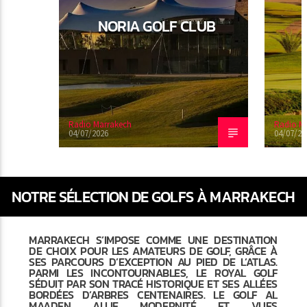
NORIA GOLF CLUB
Radio Marrakech
Radio M
04/07/2026
04/07/20
NOTRE SÉLECTION DE GOLFS À MARRAKECH
MARRAKECH S’IMPOSE COMME UNE DESTINATION
DE CHOIX POUR LES AMATEURS DE GOLF, GRÂCE À
SES PARCOURS D’EXCEPTION AU PIED DE L’ATLAS.
PARMI LES INCONTOURNABLES, LE ROYAL GOLF
SÉDUIT PAR SON TRACÉ HISTORIQUE ET SES ALLÉES
BORDÉES D’ARBRES CENTENAIRES. LE GOLF AL
MAADEN ALLIE MODERNITÉ ET VUES