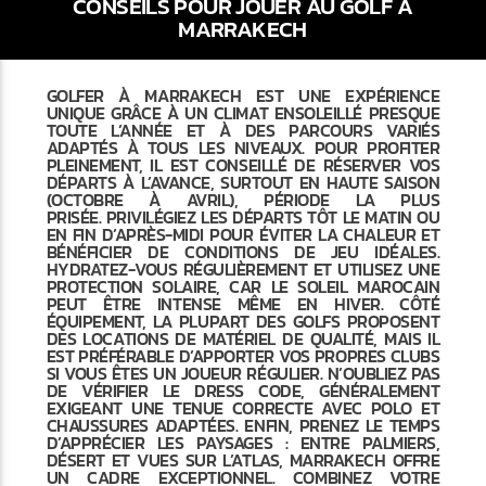
CONSEILS POUR JOUER AU GOLF À
MARRAKECH
GOLFER À MARRAKECH EST UNE EXPÉRIENCE
UNIQUE GRÂCE À UN CLIMAT ENSOLEILLÉ PRESQUE
TOUTE L’ANNÉE ET À DES PARCOURS VARIÉS
ADAPTÉS À TOUS LES NIVEAUX. POUR PROFITER
PLEINEMENT, IL EST CONSEILLÉ DE RÉSERVER VOS
DÉPARTS À L’AVANCE, SURTOUT EN HAUTE SAISON
(OCTOBRE À AVRIL), PÉRIODE LA PLUS
PRISÉE. PRIVILÉGIEZ LES DÉPARTS TÔT LE MATIN OU
EN FIN D’APRÈS-MIDI POUR ÉVITER LA CHALEUR ET
BÉNÉFICIER DE CONDITIONS DE JEU IDÉALES.
HYDRATEZ-VOUS RÉGULIÈREMENT ET UTILISEZ UNE
PROTECTION SOLAIRE, CAR LE SOLEIL MAROCAIN
PEUT ÊTRE INTENSE MÊME EN HIVER. CÔTÉ
ÉQUIPEMENT, LA PLUPART DES GOLFS PROPOSENT
DES LOCATIONS DE MATÉRIEL DE QUALITÉ, MAIS IL
EST PRÉFÉRABLE D’APPORTER VOS PROPRES CLUBS
SI VOUS ÊTES UN JOUEUR RÉGULIER. N’OUBLIEZ PAS
DE VÉRIFIER LE DRESS CODE, GÉNÉRALEMENT
EXIGEANT UNE TENUE CORRECTE AVEC POLO ET
CHAUSSURES ADAPTÉES. ENFIN, PRENEZ LE TEMPS
D’APPRÉCIER LES PAYSAGES : ENTRE PALMIERS,
DÉSERT ET VUES SUR L’ATLAS, MARRAKECH OFFRE
UN CADRE EXCEPTIONNEL. COMBINEZ VOTRE