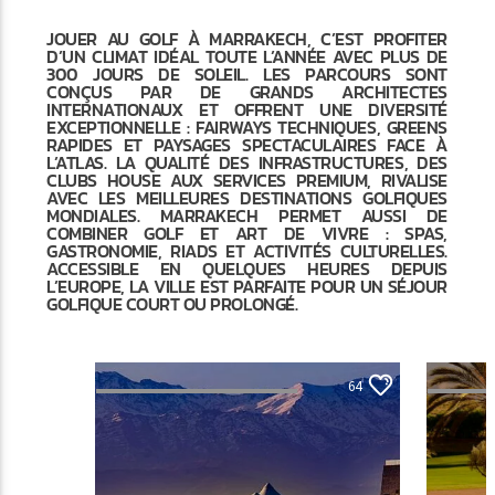
JOUER AU GOLF À MARRAKECH, C’EST PROFITER
D’UN CLIMAT IDÉAL TOUTE L’ANNÉE AVEC PLUS DE
300 JOURS DE SOLEIL. LES PARCOURS SONT
CONÇUS PAR DE GRANDS ARCHITECTES
INTERNATIONAUX ET OFFRENT UNE DIVERSITÉ
EXCEPTIONNELLE : FAIRWAYS TECHNIQUES, GREENS
RAPIDES ET PAYSAGES SPECTACULAIRES FACE À
L’ATLAS. LA QUALITÉ DES INFRASTRUCTURES, DES
CLUBS HOUSE AUX SERVICES PREMIUM, RIVALISE
AVEC LES MEILLEURES DESTINATIONS GOLFIQUES
MONDIALES. MARRAKECH PERMET AUSSI DE
COMBINER GOLF ET ART DE VIVRE : SPAS,
GASTRONOMIE, RIADS ET ACTIVITÉS CULTURELLES.
ACCESSIBLE EN QUELQUES HEURES DEPUIS
L’EUROPE, LA VILLE EST PARFAITE POUR UN SÉJOUR
GOLFIQUE COURT OU PROLONGÉ.
64
GOLFS & FAIRWAYS
GOLFS &
MARRAKECH
MARRAK