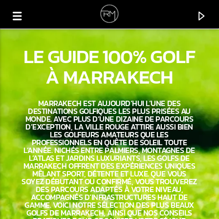
LE GUIDE 100% GOLF
À MARRAKECH
MARRAKECH EST AUJOURD’HUI L’UNE DES
DESTINATIONS GOLFIQUES LES PLUS PRISÉES AU
MONDE. AVEC PLUS D’UNE DIZAINE DE PARCOURS
D’EXCEPTION, LA VILLE ROUGE ATTIRE AUSSI BIEN
LES GOLFEURS AMATEURS QUE LES
PROFESSIONNELS EN QUÊTE DE SOLEIL TOUTE
L’ANNÉE. NICHÉS ENTRE PALMIERS, MONTAGNES DE
L’ATLAS ET JARDINS LUXURIANTS, LES GOLFS DE
MARRAKECH OFFRENT DES EXPÉRIENCES UNIQUES
MÊLANT SPORT, DÉTENTE ET LUXE. QUE VOUS
SOYEZ DÉBUTANT OU CONFIRMÉ, VOUS TROUVEREZ
CURRENT TRACK
DES PARCOURS ADAPTÉS À VOTRE NIVEAU,
ACCOMPAGNÉS D’INFRASTRUCTURES HAUT DE
COMING HOME
GAMME. VOICI NOTRE SÉLECTION DES PLUS BEAUX
ADRIATIQUE
GOLFS DE MARRAKECH, AINSI QUE NOS CONSEILS