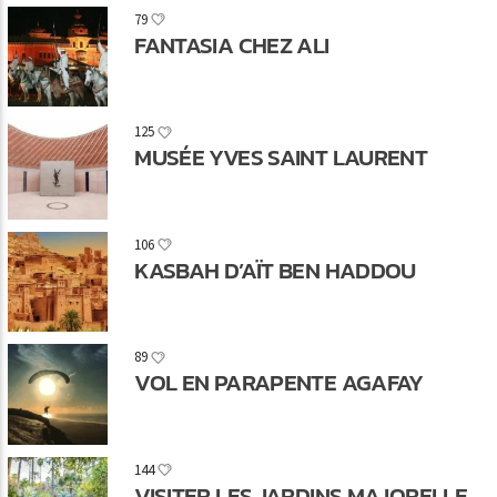
79
FANTASIA CHEZ ALI
125
MUSÉE YVES SAINT LAURENT
106
KASBAH D’AÏT BEN HADDOU
89
VOL EN PARAPENTE AGAFAY
144
VISITER LES JARDINS MAJORELLE