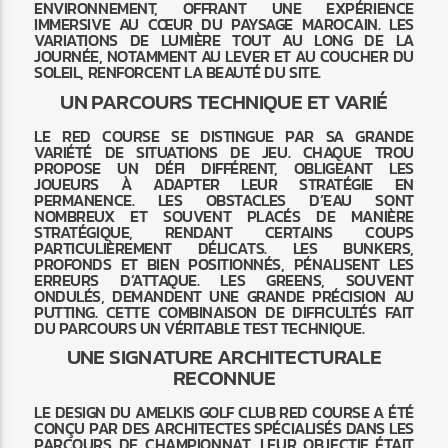
ENVIRONNEMENT, OFFRANT UNE EXPÉRIENCE
IMMERSIVE AU CŒUR DU PAYSAGE MAROCAIN. LES
VARIATIONS DE LUMIÈRE TOUT AU LONG DE LA
JOURNÉE, NOTAMMENT AU LEVER ET AU COUCHER DU
SOLEIL, RENFORCENT LA BEAUTÉ DU SITE.
UN PARCOURS TECHNIQUE ET VARIÉ
LE RED COURSE SE DISTINGUE PAR SA GRANDE
VARIÉTÉ DE SITUATIONS DE JEU. CHAQUE TROU
PROPOSE UN DÉFI DIFFÉRENT, OBLIGEANT LES
JOUEURS À ADAPTER LEUR STRATÉGIE EN
PERMANENCE. LES OBSTACLES D’EAU SONT
NOMBREUX ET SOUVENT PLACÉS DE MANIÈRE
STRATÉGIQUE, RENDANT CERTAINS COUPS
PARTICULIÈREMENT DÉLICATS. LES BUNKERS,
PROFONDS ET BIEN POSITIONNÉS, PÉNALISENT LES
ERREURS D’ATTAQUE. LES GREENS, SOUVENT
ONDULÉS, DEMANDENT UNE GRANDE PRÉCISION AU
PUTTING. CETTE COMBINAISON DE DIFFICULTÉS FAIT
DU PARCOURS UN VÉRITABLE TEST TECHNIQUE.
UNE SIGNATURE ARCHITECTURALE
RECONNUE
LE DESIGN DU AMELKIS GOLF CLUB RED COURSE A ÉTÉ
CONÇU PAR DES ARCHITECTES SPÉCIALISÉS DANS LES
PARCOURS DE CHAMPIONNAT. LEUR OBJECTIF ÉTAIT