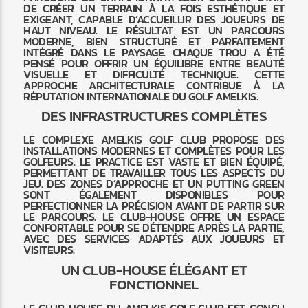
DE CRÉER UN TERRAIN À LA FOIS ESTHÉTIQUE ET
EXIGEANT, CAPABLE D’ACCUEILLIR DES JOUEURS DE
HAUT NIVEAU. LE RÉSULTAT EST UN PARCOURS
MODERNE, BIEN STRUCTURÉ ET PARFAITEMENT
INTÉGRÉ DANS LE PAYSAGE. CHAQUE TROU A ÉTÉ
PENSÉ POUR OFFRIR UN ÉQUILIBRE ENTRE BEAUTÉ
VISUELLE ET DIFFICULTÉ TECHNIQUE. CETTE
APPROCHE ARCHITECTURALE CONTRIBUE À LA
RÉPUTATION INTERNATIONALE DU GOLF AMELKIS.
DES INFRASTRUCTURES COMPLÈTES
LE COMPLEXE AMELKIS GOLF CLUB PROPOSE DES
INSTALLATIONS MODERNES ET COMPLÈTES POUR LES
GOLFEURS. LE PRACTICE EST VASTE ET BIEN ÉQUIPÉ,
PERMETTANT DE TRAVAILLER TOUS LES ASPECTS DU
JEU. DES ZONES D’APPROCHE ET UN PUTTING GREEN
SONT ÉGALEMENT DISPONIBLES POUR
PERFECTIONNER LA PRÉCISION AVANT DE PARTIR SUR
LE PARCOURS. LE CLUB-HOUSE OFFRE UN ESPACE
CONFORTABLE POUR SE DÉTENDRE APRÈS LA PARTIE,
AVEC DES SERVICES ADAPTÉS AUX JOUEURS ET
VISITEURS.
UN CLUB-HOUSE ÉLÉGANT ET
FONCTIONNEL
LE CLUB-HOUSE DU AMELKIS GOLF CLUB EST CONÇU