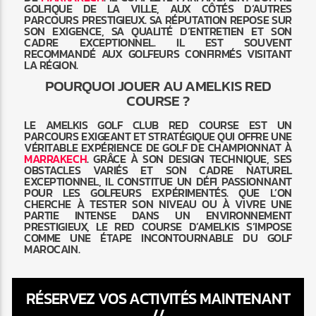
GOLFIQUE DE LA VILLE, AUX CÔTÉS D’AUTRES
PARCOURS PRESTIGIEUX. SA RÉPUTATION REPOSE SUR
SON EXIGENCE, SA QUALITÉ D’ENTRETIEN ET SON
CADRE EXCEPTIONNEL. IL EST SOUVENT
RECOMMANDÉ AUX GOLFEURS CONFIRMÉS VISITANT
LA RÉGION.
POURQUOI JOUER AU AMELKIS RED
COURSE ?
LE AMELKIS GOLF CLUB RED COURSE EST UN
PARCOURS EXIGEANT ET STRATÉGIQUE QUI OFFRE UNE
VÉRITABLE EXPÉRIENCE DE GOLF DE CHAMPIONNAT À
MARRAKECH
. GRÂCE À SON DESIGN TECHNIQUE, SES
OBSTACLES VARIÉS ET SON CADRE NATUREL
EXCEPTIONNEL, IL CONSTITUE UN DÉFI PASSIONNANT
POUR LES GOLFEURS EXPÉRIMENTÉS. QUE L’ON
CHERCHE À TESTER SON NIVEAU OU À VIVRE UNE
PARTIE INTENSE DANS UN ENVIRONNEMENT
PRESTIGIEUX, LE RED COURSE D’AMELKIS S’IMPOSE
COMME UNE ÉTAPE INCONTOURNABLE DU GOLF
MAROCAIN.
RÉSERVEZ VOS ACTIVITÉS MAINTENANT
//