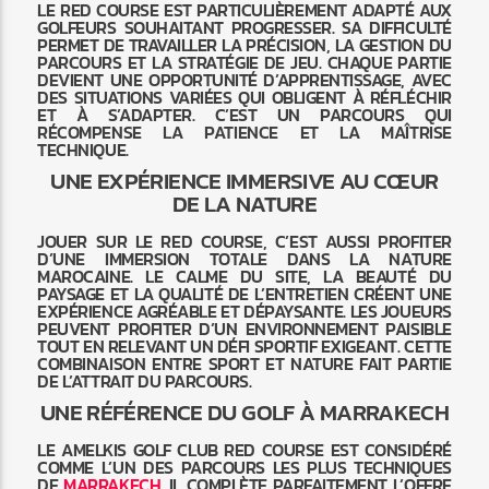
LE RED COURSE EST PARTICULIÈREMENT ADAPTÉ AUX
GOLFEURS SOUHAITANT PROGRESSER. SA DIFFICULTÉ
PERMET DE TRAVAILLER LA PRÉCISION, LA GESTION DU
PARCOURS ET LA STRATÉGIE DE JEU. CHAQUE PARTIE
DEVIENT UNE OPPORTUNITÉ D’APPRENTISSAGE, AVEC
DES SITUATIONS VARIÉES QUI OBLIGENT À RÉFLÉCHIR
ET À S’ADAPTER. C’EST UN PARCOURS QUI
RÉCOMPENSE LA PATIENCE ET LA MAÎTRISE
TECHNIQUE.
UNE EXPÉRIENCE IMMERSIVE AU CŒUR
DE LA NATURE
JOUER SUR LE RED COURSE, C’EST AUSSI PROFITER
D’UNE IMMERSION TOTALE DANS LA NATURE
MAROCAINE. LE CALME DU SITE, LA BEAUTÉ DU
PAYSAGE ET LA QUALITÉ DE L’ENTRETIEN CRÉENT UNE
EXPÉRIENCE AGRÉABLE ET DÉPAYSANTE. LES JOUEURS
PEUVENT PROFITER D’UN ENVIRONNEMENT PAISIBLE
TOUT EN RELEVANT UN DÉFI SPORTIF EXIGEANT. CETTE
COMBINAISON ENTRE SPORT ET NATURE FAIT PARTIE
DE L’ATTRAIT DU PARCOURS.
UNE RÉFÉRENCE DU GOLF À MARRAKECH
LE AMELKIS GOLF CLUB RED COURSE EST CONSIDÉRÉ
COMME L’UN DES PARCOURS LES PLUS TECHNIQUES
DE
MARRAKECH
. IL COMPLÈTE PARFAITEMENT L’OFFRE