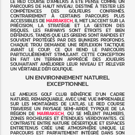
LE RED COURSE D’AMELKIS A ÉTÉ PENSÉ COMME UN
PARCOURS DE HAUT NIVEAU, DESTINÉ À TESTER LES
COMPÉTENCES DES GOLFEURS CONFIRMÉS.
CONTRAIREMENT À CERTAINS PARCOURS PLUS
ACCESSIBLES DE
MARRAKECH
, IL MET L’ACCENT SUR LA
PRÉCISION, LA STRATÉGIE ET LA GESTION DES
RISQUES. LES FAIRWAYS SONT ÉTROITS ET BIEN
DÉFENDUS, TANDIS QUE LES GREENS SONT RAPIDES ET
SOUVENT PROTÉGÉS PAR DES BUNKERS PROFONDS.
CHAQUE TROU DEMANDE UNE RÉFLEXION TACTIQUE
AVANT LE COUP, CE QUI REND LE PARCOURS
PARTICULIÈREMENT STIMULANT. CETTE CONCEPTION
EN FAIT UN TERRAIN APPRÉCIÉ DES JOUEURS
SOUHAITANT AMÉLIORER LEUR NIVEAU ET RELEVER
UN VÉRITABLE DÉFI GOLFIQUE.
UN ENVIRONNEMENT NATUREL
EXCEPTIONNEL
LE AMELKIS GOLF CLUB BÉNÉFICIE D’UN CADRE
NATUREL REMARQUABLE, AVEC UNE VUE IMPRENABLE
SUR LES MONTAGNES DE L’ATLAS. LE RED COURSE
TRAVERSE UN PAYSAGE SEMI-ARIDE TYPIQUE DE LA
RÉGION DE
MARRAKECH
, OÙ SE MÊLENT PALMIERS,
ZONES ROCHEUSES ET ÉTENDUES VERDOYANTES. CE
CONTRASTE ENTRE NATURE DÉSERTIQUE ET ESPACES
ENTRETENUS CRÉE UNE ATMOSPHÈRE UNIQUE. LE
PARCOURS EST PARFAITEMENT INTÉGRÉ DANS SON