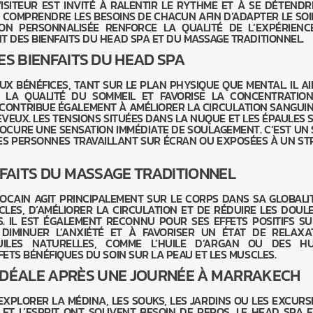
VISITEUR EST INVITÉ À RALENTIR LE RYTHME ET À SE DÉTENDRE
 COMPRENDRE LES BESOINS DE CHACUN AFIN D’ADAPTER LE SOI
ON PERSONNALISÉE RENFORCE LA QUALITÉ DE L’EXPÉRIENC
T DES BIENFAITS DU HEAD SPA ET DU MASSAGE TRADITIONNEL.
ES BIENFAITS DU HEAD SPA
X BÉNÉFICES, TANT SUR LE PLAN PHYSIQUE QUE MENTAL. IL AI
E LA QUALITÉ DU SOMMEIL ET FAVORISE LA CONCENTRATION
L CONTRIBUE ÉGALEMENT À AMÉLIORER LA CIRCULATION SANGUIN
VEUX. LES TENSIONS SITUÉES DANS LA NUQUE ET LES ÉPAULES 
OCURE UNE SENSATION IMMÉDIATE DE SOULAGEMENT. C’EST UN 
ES PERSONNES TRAVAILLANT SUR ÉCRAN OU EXPOSÉES À UN ST
NFAITS DU MASSAGE TRADITIONNEL
CAIN AGIT PRINCIPALEMENT SUR LE CORPS DANS SA GLOBALITÉ
LES, D’AMÉLIORER LA CIRCULATION ET DE RÉDUIRE LES DOUL
S. IL EST ÉGALEMENT RECONNU POUR SES EFFETS POSITIFS SU
DIMINUER L’ANXIÉTÉ ET À FAVORISER UN ÉTAT DE RELAXA
’HUILES NATURELLES, COMME L’HUILE D’ARGAN OU DES HU
FETS BÉNÉFIQUES DU SOIN SUR LA PEAU ET LES MUSCLES.
IDÉALE APRÈS UNE JOURNÉE À MARRAKECH
XPLORER LA MÉDINA, LES SOUKS, LES JARDINS OU LES EXCURS
 ET L’ESPRIT ONT SOUVENT BESOIN DE REPOS. LE HEAD SPA E