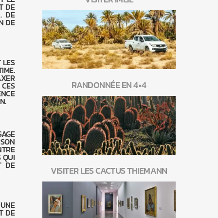
T DE
. DE
N DE
 LES
IME.
AXER
RANDONNÉE EN 4×4
 CES
ENCE
N.
SAGE
ISON
NTRE
 QUI
T DE
VISITER LES CACTUS THIEMANN
 UNE
T DE