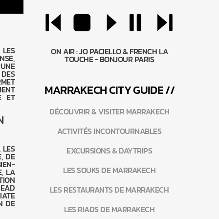
 LES
ON AIR :
JO PACIELLO & FRENCH LA
NSE,
TOUCHE - BONJOUR PARIS
 UNE
 DES
RMET
MARRAKEC
H
CITY GUIDE //
MENT
E ET
DÉCOUVRIR & VISITER MARRAKECH
N
ACTIVITÉS INCONTOURNABLES
 LES
EXCURSIONS & DAYTRIPS
, DE
IEN-
LES SOUKS DE MARRAKECH
, LA
TION
HEAD
LES RESTAURANTS DE MARRAKECH
IATE
N DE
LES RIADS DE MARRAKECH