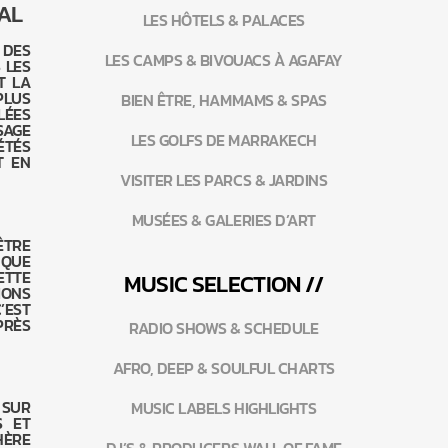
AL
LES HÔTELS & PALACES
 DES
LES CAMPS & BIVOUACS À AGAFAY
 LES
T LA
PLUS
BIEN ÊTRE, HAMMAMS & SPAS
LÉES
SAGE
LES GOLFS DE MARRAKECH
ÉTÉS
T EN
VISITER LES PARCS & JARDINS
MUSÉES & GALERIES D’ART
ÊTRE
 QUE
ETTE
MUSIC SELECTION //
IONS
’EST
PRÈS
RADIO SHOWS & SCHEDULE
AFRO, DEEP & SOULFUL CHARTS
 SUR
MUSIC LABELS HIGHLIGHTS
S ET
HÈRE