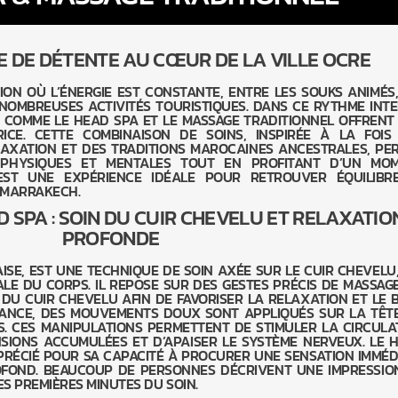
 DE DÉTENTE AU CŒUR DE LA VILLE OCRE
ON OÙ L’ÉNERGIE EST CONSTANTE, ENTRE LES SOUKS ANIMÉS,
 NOMBREUSES ACTIVITÉS TOURISTIQUES. DANS CE RYTHME INTE
E COMME LE HEAD SPA ET LE MASSAGE TRADITIONNEL OFFRENT
ICE. CETTE COMBINAISON DE SOINS, INSPIRÉE À LA FOIS
AXATION ET DES TRADITIONS MAROCAINES ANCESTRALES, PE
 PHYSIQUES ET MENTALES TOUT EN PROFITANT D’UN MO
EST UNE EXPÉRIENCE IDÉALE POUR RETROUVER ÉQUILIBR
 MARRAKECH.
 SPA : SOIN DU CUIR CHEVELU ET RELAXATIO
PROFONDE
AISE, EST UNE TECHNIQUE DE SOIN AXÉE SUR LE CUIR CHEVELU,
LE DU CORPS. IL REPOSE SUR DES GESTES PRÉCIS DE MASSAGE
DU CUIR CHEVELU AFIN DE FAVORISER LA RELAXATION ET LE B
ÉANCE, DES MOUVEMENTS DOUX SONT APPLIQUÉS SUR LA TÊTE
S. CES MANIPULATIONS PERMETTENT DE STIMULER LA CIRCULA
NSIONS ACCUMULÉES ET D’APAISER LE SYSTÈME NERVEUX. LE 
PRÉCIÉ POUR SA CAPACITÉ À PROCURER UNE SENSATION IMMÉD
OFOND. BEAUCOUP DE PERSONNES DÉCRIVENT UNE IMPRESSIO
S PREMIÈRES MINUTES DU SOIN.