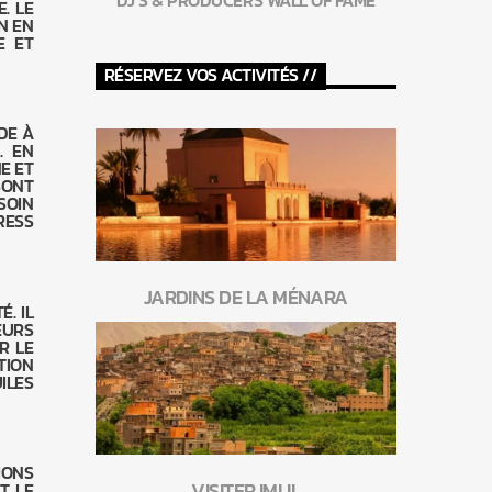
DJ’S & PRODUCERS WALL OF FAME
. LE
N EN
E ET
RÉSERVEZ VOS ACTIVITÉS //
DE À
. EN
E ET
SONT
SOIN
RESS
JARDINS DE LA MÉNARA
. IL
EURS
R LE
TION
ILES
IONS
VISITER IMLIL
T LE