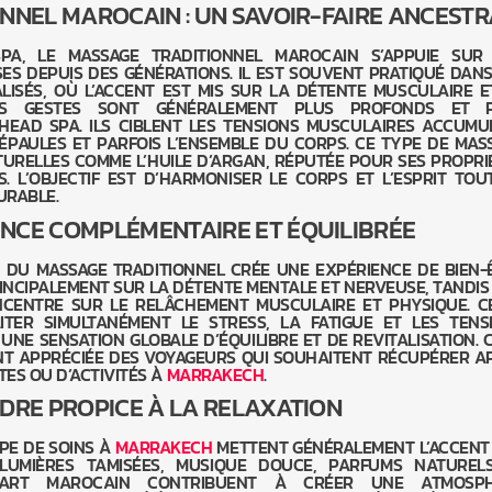
NNEL MAROCAIN : UN SAVOIR-FAIRE ANCESTR
A, LE MASSAGE TRADITIONNEL MAROCAIN S’APPUIE SUR
ES DEPUIS DES GÉNÉRATIONS. IL EST SOUVENT PRATIQUÉ DANS
ISÉS, OÙ L’ACCENT EST MIS SUR LA DÉTENTE MUSCULAIRE E
LES GESTES SONT GÉNÉRALEMENT PLUS PROFONDS ET 
EAD SPA. ILS CIBLENT LES TENSIONS MUSCULAIRES ACCUMU
 ÉPAULES ET PARFOIS L’ENSEMBLE DU CORPS. CE TYPE DE MAS
ATURELLES COMME L’HUILE D’ARGAN, RÉPUTÉE POUR SES PROPRI
. L’OBJECTIF EST D’HARMONISER LE CORPS ET L’ESPRIT TOU
URABLE.
ENCE COMPLÉMENTAIRE ET ÉQUILIBRÉE
T DU MASSAGE TRADITIONNEL CRÉE UNE EXPÉRIENCE DE BIEN-
RINCIPALEMENT SUR LA DÉTENTE MENTALE ET NERVEUSE, TANDIS
CENTRE SUR LE RELÂCHEMENT MUSCULAIRE ET PHYSIQUE. C
TER SIMULTANÉMENT LE STRESS, LA FATIGUE ET LES TENS
UNE SENSATION GLOBALE D’ÉQUILIBRE ET DE REVITALISATION. C
NT APPRÉCIÉE DES VOYAGEURS QUI SOUHAITENT RÉCUPÉRER A
TES OU D’ACTIVITÉS À
MARRAKECH
.
DRE PROPICE À LA RELAXATION
PE DE SOINS À
MARRAKECH
METTENT GÉNÉRALEMENT L’ACCENT
 LUMIÈRES TAMISÉES, MUSIQUE DOUCE, PARFUMS NATUREL
L’ART MAROCAIN CONTRIBUENT À CRÉER UNE ATMOSP