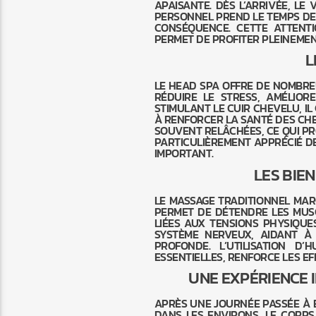
APAISANTE. DÈS L’ARRIVÉE, LE 
PERSONNEL PREND LE TEMPS DE
CONSÉQUENCE. CETTE ATTENTI
PERMET DE PROFITER PLEINEMEN
L
LE HEAD SPA OFFRE DE NOMBREU
RÉDUIRE LE STRESS, AMÉLIOR
STIMULANT LE CUIR CHEVELU, I
À RENFORCER LA SANTÉ DES CHE
SOUVENT RELÂCHÉES, CE QUI PR
PARTICULIÈREMENT APPRÉCIÉ D
IMPORTANT.
LES BIE
LE MASSAGE TRADITIONNEL MARO
PERMET DE DÉTENDRE LES MUSC
LIÉES AUX TENSIONS PHYSIQUE
SYSTÈME NERVEUX, AIDANT À 
PROFONDE. L’UTILISATION D
ESSENTIELLES, RENFORCE LES EF
UNE EXPÉRIENCE 
APRÈS UNE JOURNÉE PASSÉE À E
DANS LES ENVIRONS, LE CORPS