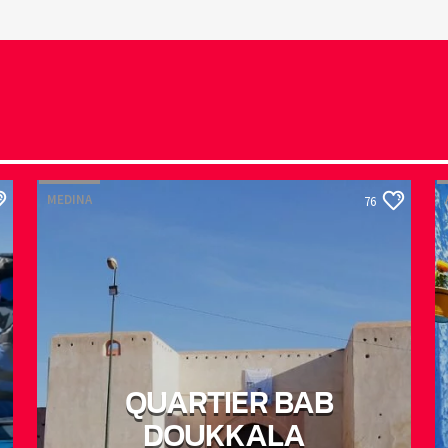
MEDINA
76
QUARTIER BAB
DOUKKALA