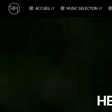
ACCUEIL //
MUSIC SELECTION //
CURRENT TRACK
BONJOUR PARIS
JO PACIELLO & FRENCH LA TOUCHE
H