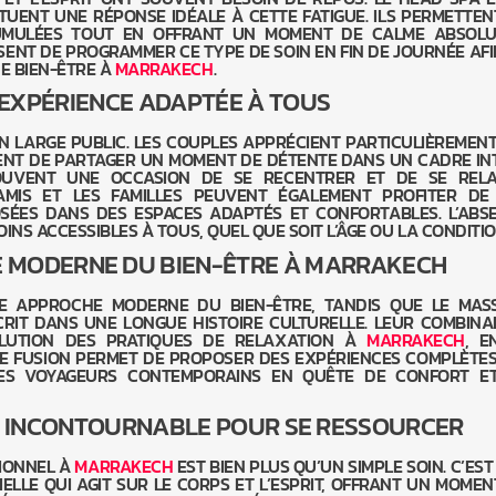
TUENT UNE RÉPONSE IDÉALE À CETTE FATIGUE. ILS PERMETTEN
UMULÉES TOUT EN OFFRANT UN MOMENT DE CALME ABSOLU
ENT DE PROGRAMMER CE TYPE DE SOIN EN FIN DE JOURNÉE AFI
E BIEN-ÊTRE À
MARRAKECH
.
EXPÉRIENCE ADAPTÉE À TOUS
N LARGE PUBLIC. LES COUPLES APPRÉCIENT PARTICULIÈREMENT
ENT DE PARTAGER UN MOMENT DE DÉTENTE DANS UN CADRE INT
OUVENT UNE OCCASION DE SE RECENTRER ET DE SE REL
’AMIS ET LES FAMILLES PEUVENT ÉGALEMENT PROFITER DE
SÉES DANS DES ESPACES ADAPTÉS ET CONFORTABLES. L’ABS
INS ACCESSIBLES À TOUS, QUEL QUE SOIT L’ÂGE OU LA CONDITIO
 MODERNE DU BIEN-ÊTRE À MARRAKECH
E APPROCHE MODERNE DU BIEN-ÊTRE, TANDIS QUE LE MAS
CRIT DANS UNE LONGUE HISTOIRE CULTURELLE. LEUR COMBINA
VOLUTION DES PRATIQUES DE RELAXATION À
MARRAKECH
, E
TTE FUSION PERMET DE PROPOSER DES EXPÉRIENCES COMPLÈTES
ES VOYAGEURS CONTEMPORAINS EN QUÊTE DE CONFORT E
E INCONTOURNABLE POUR SE RESSOURCER
TIONNEL À
MARRAKECH
EST BIEN PLUS QU’UN SIMPLE SOIN. C’EST
ELLE QUI AGIT SUR LE CORPS ET L’ESPRIT, OFFRANT UN MOMEN