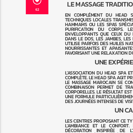
LE MASSAGE TRADITIO
62
EN COMPLÉMENT DU HEAD SP
TECHNIQUES LOCALES TRANSMIS
HAMMAMS OU LES SPAS SPÉCIAL
PURIFICATION DU CORPS. 
ENVELOPPANTS QUE CEUX DU H
DANS LE DOS, LES JAMBES, LES
UTILISE PARFOIS DES HUILES N
NOURRISSANTES ET APAISANTES
FAVORISANT UNE RELAXATION D
UNE EXPÉRI
L’ASSOCIATION DU HEAD SPA E
COMPLÈTE. LE HEAD SPA AGIT P
LE MASSAGE MAROCAIN SE CON
COMBINAISON PERMET DE TRAI
CORPORELLES. LE RÉSULTAT EST 
UNE FORMULE PARTICULIÈREME
DES JOURNÉES INTENSES DE VISI
UN CA
LES CENTRES PROPOSANT CE TY
L’AMBIANCE ET LE CONFORT.
DÉCORATION INSPIRÉE DE 