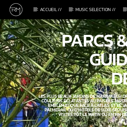
ACCUEIL //
MUSIC SELECTION //
CURRENT TRACK
PARCS 
SILVER LINES
ANOTR
GUID
D
LES PLUS BEAUX JARDINS DE MARRAKECH OF
COULEURS ÉCLATANTES AU PAISIBLE JARDI
EMBLÉMATIQUE FACE À L’ATLAS, ET LE J
PALMERAIE OU D’HÔTELS DE LUXE SÉDUIS
VISITES TÔT LE MATIN OU EN FIN 