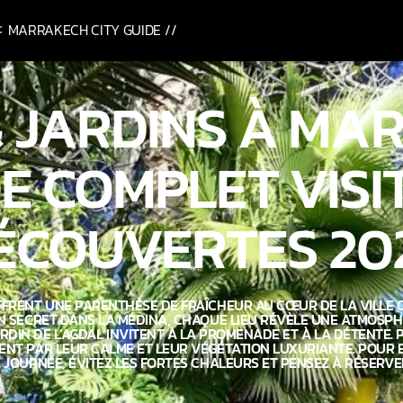
MARRAKECH CITY GUIDE //
& JARDINS À MA
E COMPLET VISI
ÉCOUVERTES 20
FRENT UNE PARENTHÈSE DE FRAÎCHEUR AU CŒUR DE LA VILLE O
N SECRET DANS LA MÉDINA, CHAQUE LIEU RÉVÈLE UNE ATMOSPH
ARDIN DE L’AGDAL INVITENT À LA PROMENADE ET À LA DÉTENTE. 
ENT PAR LEUR CALME ET LEUR VÉGÉTATION LUXURIANTE. POUR EN
DE JOURNÉE, ÉVITEZ LES FORTES CHALEURS ET PENSEZ À RÉSERVER