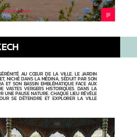
Radio Marrakech
Radio
09/07/2026
09/07
KECH
ÉRÉNITÉ AU CŒUR DE LA VILLE. LE JARDIN
ET, NICHÉ DANS LA MÉDINA, SÉDUIT PAR SON
RA ET SON BASSIN EMBLÉMATIQUE FACE AUX
DE VASTES VERGERS HISTORIQUES. DANS LA
UR UNE PAUSE NATURE. CHAQUE LIEU RÉVÈLE
POUR SE DÉTENDRE ET EXPLORER LA VILLE