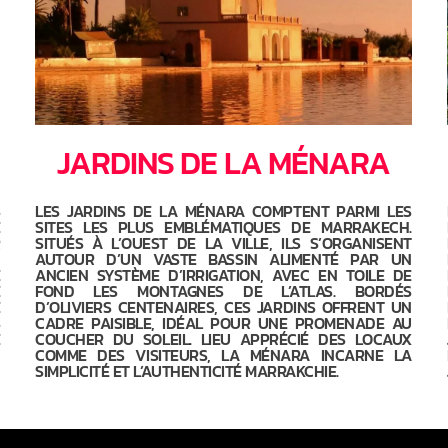
JARDINS DE LA MÉNARA
S
LES JARDINS DE LA MÉNARA COMPTENT PARMI LES
E
SITES LES PLUS EMBLÉMATIQUES DE MARRAKECH.
R
SITUÉS À L’OUEST DE LA VILLE, ILS S’ORGANISENT
N
AUTOUR D’UN VASTE BASSIN ALIMENTÉ PAR UN
E
ANCIEN SYSTÈME D’IRRIGATION, AVEC EN TOILE DE
E
FOND LES MONTAGNES DE L’ATLAS. BORDÉS
E
D’OLIVIERS CENTENAIRES, CES JARDINS OFFRENT UN
S
CADRE PAISIBLE, IDÉAL POUR UNE PROMENADE AU
E
COUCHER DU SOLEIL. LIEU APPRÉCIÉ DES LOCAUX
N
COMME DES VISITEURS, LA MÉNARA INCARNE LA
SIMPLICITÉ ET L’AUTHENTICITÉ MARRAKCHIE.