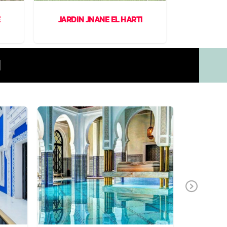
E
JARDIN JNANE EL HARTI
JAR
H
Next