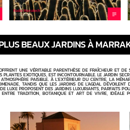
Radio Marrakech
07/07/2026
 PLUS BEAUX JARDINS À MARRA
FFRENT UNE VÉRITABLE PARENTHÈSE DE FRAÎCHEUR ET DE S
S PLANTES EXOTIQUES, EST INCONTOURNABLE. LE JARDIN SECR
TMOSPHÈRE PAISIBLE. À L’EXTÉRIEUR DU CENTRE, LA MÉNA
OMENADE, TANDIS QUE LES JARDINS DE L’AGDAL DÉVOILENT 
 DE LUXE PROPOSENT DES JARDINS LUXURIANTS, PARFAITS PO
 ENTRE TRADITION, BOTANIQUE ET ART DE VIVRE, IDÉALE 