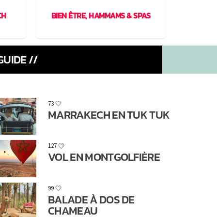
CH
BIEN ÊTRE, HAMMAMS & SPAS
LES H
UIDE //
73
MARRAKECH EN TUK TUK
127
VOL EN MONTGOLFIÈRE
99
BALADE À DOS DE
CHAMEAU