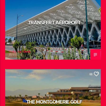
TRANSFERT AÉROPORT
Radio Marrakech
30/07/2026
GOLFS & FAIRWAYS MARRAKECH
68
THE MONTGOMERIE GOLF