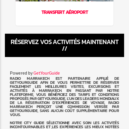
TRANSFERT AÉROPORT
RÉSERVEZ VOS ACTIVITÉS MAINTENANT
//
Powered by
GetYourGuide
RADIO MARRAKECH EST PARTENAIRE AFFILIÉ DE
GETYOURGUIDE AFIN DE VOUS PERMETTRE DE RÉSERVER
FACILEMENT LES MEILLEURES VISITES, EXCURSIONS ET
ACTIVITÉS À MARRAKECH. EN PASSANT PAR NOTRE
PLATEFORME, VOUS BÉNÉFICIEZ DES TARIFS ET CONDITIONS
PROPOSÉS PAR GETYOURGUIDE, L’UN DES LEADERS MONDIAUX
DE LA RÉSERVATION D’EXPÉRIENCES DE VOYAGE. RADIO
MARRAKECH PERÇOIT UNE COMMISSION VERSÉE PAR
GETYOURGUIDE, SANS AUCUN COÛT SUPPLÉMENTAIRE POUR
VOUS.
NOTRE CITY GUIDE SÉLECTIONNE AVEC SOIN LES ACTIVITÉS
INCONTOURNABLES ET LES EXPÉRIENCES LES MIEUX NOTÉES