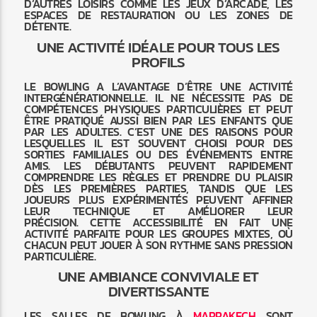
D’AUTRES LOISIRS COMME LES JEUX D’ARCADE, LES
ESPACES DE RESTAURATION OU LES ZONES DE
DÉTENTE.
UNE ACTIVITÉ IDÉALE POUR TOUS LES
PROFILS
LE BOWLING A L’AVANTAGE D’ÊTRE UNE ACTIVITÉ
INTERGÉNÉRATIONNELLE. IL NE NÉCESSITE PAS DE
COMPÉTENCES PHYSIQUES PARTICULIÈRES ET PEUT
ÊTRE PRATIQUÉ AUSSI BIEN PAR LES ENFANTS QUE
PAR LES ADULTES. C’EST UNE DES RAISONS POUR
LESQUELLES IL EST SOUVENT CHOISI POUR DES
SORTIES FAMILIALES OU DES ÉVÉNEMENTS ENTRE
AMIS. LES DÉBUTANTS PEUVENT RAPIDEMENT
COMPRENDRE LES RÈGLES ET PRENDRE DU PLAISIR
DÈS LES PREMIÈRES PARTIES, TANDIS QUE LES
JOUEURS PLUS EXPÉRIMENTÉS PEUVENT AFFINER
LEUR TECHNIQUE ET AMÉLIORER LEUR
PRÉCISION. CETTE ACCESSIBILITÉ EN FAIT UNE
ACTIVITÉ PARFAITE POUR LES GROUPES MIXTES, OÙ
CHACUN PEUT JOUER À SON RYTHME SANS PRESSION
PARTICULIÈRE.
UNE AMBIANCE CONVIVIALE ET
DIVERTISSANTE
LES SALLES DE BOWLING À
MARRAKECH
SONT