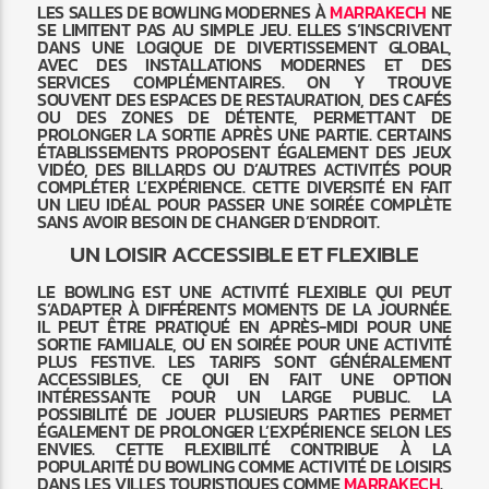
LES SALLES DE BOWLING MODERNES À
MARRAKECH
NE
SE LIMITENT PAS AU SIMPLE JEU. ELLES S’INSCRIVENT
DANS UNE LOGIQUE DE DIVERTISSEMENT GLOBAL,
AVEC DES INSTALLATIONS MODERNES ET DES
SERVICES COMPLÉMENTAIRES. ON Y TROUVE
SOUVENT DES ESPACES DE RESTAURATION, DES CAFÉS
OU DES ZONES DE DÉTENTE, PERMETTANT DE
PROLONGER LA SORTIE APRÈS UNE PARTIE. CERTAINS
ÉTABLISSEMENTS PROPOSENT ÉGALEMENT DES JEUX
VIDÉO, DES BILLARDS OU D’AUTRES ACTIVITÉS POUR
COMPLÉTER L’EXPÉRIENCE. CETTE DIVERSITÉ EN FAIT
UN LIEU IDÉAL POUR PASSER UNE SOIRÉE COMPLÈTE
SANS AVOIR BESOIN DE CHANGER D’ENDROIT.
UN LOISIR ACCESSIBLE ET FLEXIBLE
LE BOWLING EST UNE ACTIVITÉ FLEXIBLE QUI PEUT
S’ADAPTER À DIFFÉRENTS MOMENTS DE LA JOURNÉE.
IL PEUT ÊTRE PRATIQUÉ EN APRÈS-MIDI POUR UNE
SORTIE FAMILIALE, OU EN SOIRÉE POUR UNE ACTIVITÉ
PLUS FESTIVE. LES TARIFS SONT GÉNÉRALEMENT
ACCESSIBLES, CE QUI EN FAIT UNE OPTION
INTÉRESSANTE POUR UN LARGE PUBLIC. LA
POSSIBILITÉ DE JOUER PLUSIEURS PARTIES PERMET
ÉGALEMENT DE PROLONGER L’EXPÉRIENCE SELON LES
ENVIES. CETTE FLEXIBILITÉ CONTRIBUE À LA
POPULARITÉ DU BOWLING COMME ACTIVITÉ DE LOISIRS
DANS LES VILLES TOURISTIQUES COMME
MARRAKECH
.