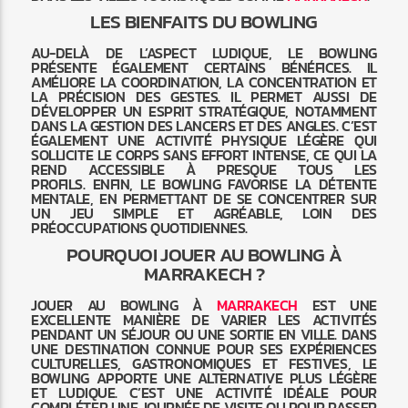
LES BIENFAITS DU BOWLING
AU-DELÀ DE L’ASPECT LUDIQUE, LE BOWLING
PRÉSENTE ÉGALEMENT CERTAINS BÉNÉFICES. IL
AMÉLIORE LA COORDINATION, LA CONCENTRATION ET
LA PRÉCISION DES GESTES. IL PERMET AUSSI DE
DÉVELOPPER UN ESPRIT STRATÉGIQUE, NOTAMMENT
DANS LA GESTION DES LANCERS ET DES ANGLES. C’EST
ÉGALEMENT UNE ACTIVITÉ PHYSIQUE LÉGÈRE QUI
SOLLICITE LE CORPS SANS EFFORT INTENSE, CE QUI LA
REND ACCESSIBLE À PRESQUE TOUS LES
PROFILS. ENFIN, LE BOWLING FAVORISE LA DÉTENTE
MENTALE, EN PERMETTANT DE SE CONCENTRER SUR
UN JEU SIMPLE ET AGRÉABLE, LOIN DES
PRÉOCCUPATIONS QUOTIDIENNES.
POURQUOI JOUER AU BOWLING À
MARRAKECH ?
JOUER AU BOWLING À
MARRAKECH
EST UNE
EXCELLENTE MANIÈRE DE VARIER LES ACTIVITÉS
PENDANT UN SÉJOUR OU UNE SORTIE EN VILLE. DANS
UNE DESTINATION CONNUE POUR SES EXPÉRIENCES
CULTURELLES, GASTRONOMIQUES ET FESTIVES, LE
BOWLING APPORTE UNE ALTERNATIVE PLUS LÉGÈRE
ET LUDIQUE. C’EST UNE ACTIVITÉ IDÉALE POUR
COMPLÉTER UNE JOURNÉE DE VISITE OU POUR PASSER