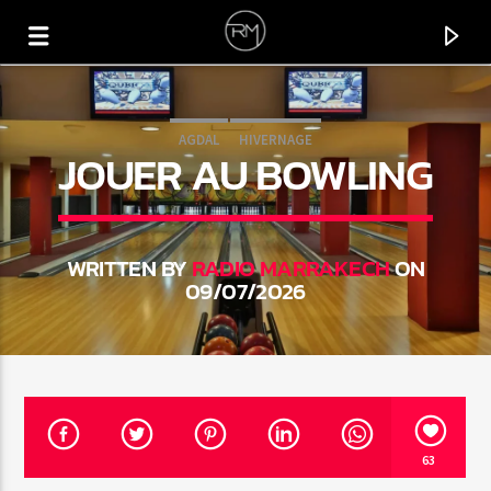
AGDAL
HIVERNAGE
JOUER AU BOWLING
WRITTEN BY
RADIO MARRAKECH
ON
09/07/2026
CURRENT TRACK
CORACAO
63
AFROTENZE