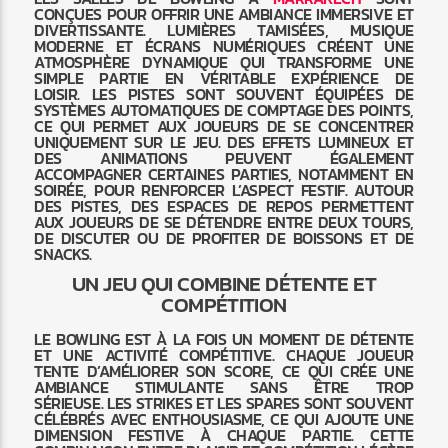
CONÇUES POUR OFFRIR UNE AMBIANCE IMMERSIVE ET
DIVERTISSANTE. LUMIÈRES TAMISÉES, MUSIQUE
MODERNE ET ÉCRANS NUMÉRIQUES CRÉENT UNE
ATMOSPHÈRE DYNAMIQUE QUI TRANSFORME UNE
SIMPLE PARTIE EN VÉRITABLE EXPÉRIENCE DE
LOISIR. LES PISTES SONT SOUVENT ÉQUIPÉES DE
SYSTÈMES AUTOMATIQUES DE COMPTAGE DES POINTS,
CE QUI PERMET AUX JOUEURS DE SE CONCENTRER
UNIQUEMENT SUR LE JEU. DES EFFETS LUMINEUX ET
DES ANIMATIONS PEUVENT ÉGALEMENT
ACCOMPAGNER CERTAINES PARTIES, NOTAMMENT EN
SOIRÉE, POUR RENFORCER L’ASPECT FESTIF. AUTOUR
DES PISTES, DES ESPACES DE REPOS PERMETTENT
AUX JOUEURS DE SE DÉTENDRE ENTRE DEUX TOURS,
DE DISCUTER OU DE PROFITER DE BOISSONS ET DE
SNACKS.
UN JEU QUI COMBINE DÉTENTE ET
COMPÉTITION
LE BOWLING EST À LA FOIS UN MOMENT DE DÉTENTE
ET UNE ACTIVITÉ COMPÉTITIVE. CHAQUE JOUEUR
TENTE D’AMÉLIORER SON SCORE, CE QUI CRÉE UNE
AMBIANCE STIMULANTE SANS ÊTRE TROP
SÉRIEUSE. LES STRIKES ET LES SPARES SONT SOUVENT
CÉLÉBRÉS AVEC ENTHOUSIASME, CE QUI AJOUTE UNE
DIMENSION FESTIVE À CHAQUE PARTIE. CETTE