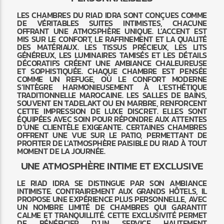
LES CHAMBRES DU RIAD IDRA SONT CONÇUES COMME
DE VÉRITABLES SUITES INTIMISTES, CHACUNE
OFFRANT UNE ATMOSPHÈRE UNIQUE. L’ACCENT EST
MIS SUR LE CONFORT, LE RAFFINEMENT ET LA QUALITÉ
DES MATÉRIAUX. LES TISSUS PRÉCIEUX, LES LITS
GÉNÉREUX, LES LUMINAIRES TAMISÉS ET LES DÉTAILS
DÉCORATIFS CRÉENT UNE AMBIANCE CHALEUREUSE
ET SOPHISTIQUÉE. CHAQUE CHAMBRE EST PENSÉE
COMME UN REFUGE, OÙ LE CONFORT MODERNE
S’INTÈGRE HARMONIEUSEMENT À L’ESTHÉTIQUE
TRADITIONNELLE MAROCAINE. LES SALLES DE BAINS,
SOUVENT EN TADELAKT OU EN MARBRE, RENFORCENT
CETTE IMPRESSION DE LUXE DISCRET. ELLES SONT
ÉQUIPÉES AVEC SOIN POUR RÉPONDRE AUX ATTENTES
D’UNE CLIENTÈLE EXIGEANTE. CERTAINES CHAMBRES
OFFRENT UNE VUE SUR LE PATIO, PERMETTANT DE
PROFITER DE L’ATMOSPHÈRE PAISIBLE DU RIAD À TOUT
MOMENT DE LA JOURNÉE.
UNE ATMOSPHÈRE INTIME ET EXCLUSIVE
LE RIAD IDRA SE DISTINGUE PAR SON AMBIANCE
INTIMISTE. CONTRAIREMENT AUX GRANDS HÔTELS, IL
PROPOSE UNE EXPÉRIENCE PLUS PERSONNELLE, AVEC
UN NOMBRE LIMITÉ DE CHAMBRES QUI GARANTIT
CALME ET TRANQUILLITÉ. CETTE EXCLUSIVITÉ PERMET
DE BÉNÉFICIER D’UN SERVICE HAUTEMENT