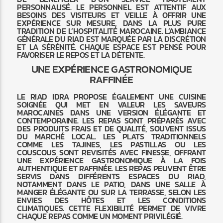
PERSONNALISÉ. LE PERSONNEL EST ATTENTIF AUX
BESOINS DES VISITEURS ET VEILLE À OFFRIR UNE
EXPÉRIENCE SUR MESURE, DANS LA PLUS PURE
TRADITION DE L’HOSPITALITÉ MAROCAINE. L’AMBIANCE
GÉNÉRALE DU RIAD EST MARQUÉE PAR LA DISCRÉTION
ET LA SÉRÉNITÉ. CHAQUE ESPACE EST PENSÉ POUR
FAVORISER LE REPOS ET LA DÉTENTE.
UNE EXPÉRIENCE GASTRONOMIQUE
RAFFINÉE
LE RIAD IDRA PROPOSE ÉGALEMENT UNE CUISINE
SOIGNÉE QUI MET EN VALEUR LES SAVEURS
MAROCAINES DANS UNE VERSION ÉLÉGANTE ET
CONTEMPORAINE. LES REPAS SONT PRÉPARÉS AVEC
DES PRODUITS FRAIS ET DE QUALITÉ, SOUVENT ISSUS
DU MARCHÉ LOCAL. LES PLATS TRADITIONNELS
COMME LES TAJINES, LES PASTILLAS OU LES
COUSCOUS SONT REVISITÉS AVEC FINESSE, OFFRANT
UNE EXPÉRIENCE GASTRONOMIQUE À LA FOIS
AUTHENTIQUE ET RAFFINÉE. LES REPAS PEUVENT ÊTRE
SERVIS DANS DIFFÉRENTS ESPACES DU RIAD,
NOTAMMENT DANS LE PATIO, DANS UNE SALLE À
MANGER ÉLÉGANTE OU SUR LA TERRASSE, SELON LES
ENVIES DES HÔTES ET LES CONDITIONS
CLIMATIQUES. CETTE FLEXIBILITÉ PERMET DE VIVRE
CHAQUE REPAS COMME UN MOMENT PRIVILÉGIÉ.