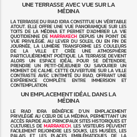
UNE TERRASSE AVEC VUE SUR LA
MÉDINA
LA TERRASSE DU RIAD IDRA CONSTITUE UN VÉRITABLE
ATOUT. ELLE OFFRE UNE VUE PANORAMIQUE SUR LES
TOITS DE LA MÉDINA ET PERMET D’ADMIRER LA VIE
QUOTIDIENNE DE
MARRAKECH
DEPUIS UN POINT DE
VUE PRIVILÉGIÉ. AU LEVER DU SOLEIL OU EN FIN DE
JOURNÉE, LA LUMIÈRE TRANSFORME LES COULEURS
DE LA VILLE ET CRÉE UNE ATMOSPHÈRE
PARTICULIÈREMENT POÉTIQUE. LA TERRASSE DEVIENT
ALORS UN ESPACE IDÉAL POUR SE DÉTENDRE,
PRENDRE UN PETIT-DÉJEUNER OU SAVOURER UN
MOMENT DE CALME. CETTE OUVERTURE SUR LA VILLE
CONTRASTE AVEC L’INTIMITÉ DU RIAD, OFFRANT UNE
EXPÉRIENCE COMPLÈTE ENTRE IMMERSION ET
CONTEMPLATION.
UN EMPLACEMENT IDÉAL DANS LA
MÉDINA
LE RIAD IDRA BÉNÉFICIE D’UN EMPLACEMENT
PRIVILÉGIÉ AU CŒUR DE LA MÉDINA, PERMETTANT UN
ACCÈS RAPIDE AUX PRINCIPAUX SITES HISTORIQUES ET
CULTURELS DE
MARRAKECH
. LES VISITEURS PEUVENT
FACILEMENT REJOINDRE LES SOUKS, LES MUSÉES, LES
PALAIS ET LES PLACES EMBLÉMATIQUES DE LA