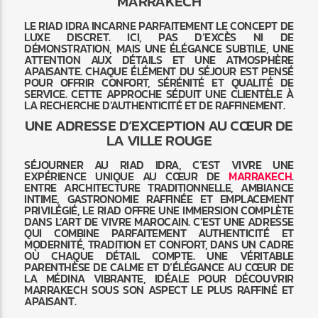
MARRAKECH
LE RIAD IDRA INCARNE PARFAITEMENT LE CONCEPT DE
LUXE DISCRET. ICI, PAS D’EXCÈS NI DE
DÉMONSTRATION, MAIS UNE ÉLÉGANCE SUBTILE, UNE
ATTENTION AUX DÉTAILS ET UNE ATMOSPHÈRE
APAISANTE. CHAQUE ÉLÉMENT DU SÉJOUR EST PENSÉ
POUR OFFRIR CONFORT, SÉRÉNITÉ ET QUALITÉ DE
SERVICE. CETTE APPROCHE SÉDUIT UNE CLIENTÈLE À
LA RECHERCHE D’AUTHENTICITÉ ET DE RAFFINEMENT.
UNE ADRESSE D’EXCEPTION AU CŒUR DE
LA VILLE ROUGE
SÉJOURNER AU RIAD IDRA, C’EST VIVRE UNE
EXPÉRIENCE UNIQUE AU CŒUR DE
MARRAKECH
.
ENTRE ARCHITECTURE TRADITIONNELLE, AMBIANCE
INTIME, GASTRONOMIE RAFFINÉE ET EMPLACEMENT
PRIVILÉGIÉ, LE RIAD OFFRE UNE IMMERSION COMPLÈTE
DANS L’ART DE VIVRE MAROCAIN. C’EST UNE ADRESSE
QUI COMBINE PARFAITEMENT AUTHENTICITÉ ET
MODERNITÉ, TRADITION ET CONFORT, DANS UN CADRE
OÙ CHAQUE DÉTAIL COMPTE. UNE VÉRITABLE
PARENTHÈSE DE CALME ET D’ÉLÉGANCE AU CŒUR DE
LA MÉDINA VIBRANTE, IDÉALE POUR DÉCOUVRIR
MARRAKECH SOUS SON ASPECT LE PLUS RAFFINÉ ET
APAISANT.