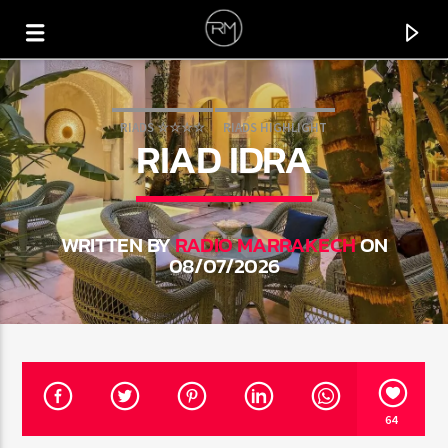
RIADS ☆☆☆☆
RIADS HIGHLIGHT
RIAD IDRA
WRITTEN BY
RADIO MARRAKECH
ON
08/07/2026
CURRENT TRACK
TAKE CONTROL
64
SAM CURRAN & HARRY UNSWORTH