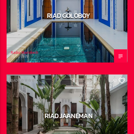
RIAD GOLOBOY
Radio Marrakech
31/07/2026
RIADS ☆☆☆☆
57
RIAD JAANEMAN