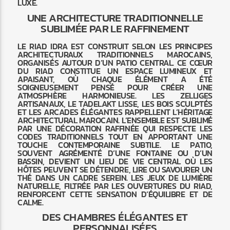
LUXE.
UNE ARCHITECTURE TRADITIONNELLE
SUBLIMÉE PAR LE RAFFINEMENT
LE RIAD IDRA EST CONSTRUIT SELON LES PRINCIPES
ARCHITECTURAUX TRADITIONNELS MAROCAINS,
ORGANISÉS AUTOUR D’UN PATIO CENTRAL. CE CŒUR
DU RIAD CONSTITUE UN ESPACE LUMINEUX ET
APAISANT, OÙ CHAQUE ÉLÉMENT A ÉTÉ
SOIGNEUSEMENT PENSÉ POUR CRÉER UNE
ATMOSPHÈRE HARMONIEUSE. LES ZELLIGES
ARTISANAUX, LE TADELAKT LISSE, LES BOIS SCULPTÉS
ET LES ARCADES ÉLÉGANTES RAPPELLENT L’HÉRITAGE
ARCHITECTURAL MAROCAIN. L’ENSEMBLE EST SUBLIMÉ
PAR UNE DÉCORATION RAFFINÉE QUI RESPECTE LES
CODES TRADITIONNELS TOUT EN APPORTANT UNE
TOUCHE CONTEMPORAINE SUBTILE. LE PATIO,
SOUVENT AGRÉMENTÉ D’UNE FONTAINE OU D’UN
BASSIN, DEVIENT UN LIEU DE VIE CENTRAL OÙ LES
HÔTES PEUVENT SE DÉTENDRE, LIRE OU SAVOURER UN
THÉ DANS UN CADRE SEREIN. LES JEUX DE LUMIÈRE
NATURELLE, FILTRÉE PAR LES OUVERTURES DU RIAD,
RENFORCENT CETTE SENSATION D’ÉQUILIBRE ET DE
CALME.
DES CHAMBRES ÉLÉGANTES ET
PERSONNALISÉES