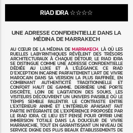
RIAD IDRA ☆☆☆☆
UNE ADRESSE CONFIDENTIELLE DANS LA
MÉDINA DE MARRAKECH
Radio Marrakech
AU CŒUR DE LA MÉDINA DE
MARRAKECH
, LÀ OÙ LES
RUELLES LABYRINTHIQUES RÉVÈLENT DES TRÉSORS
ARCHITECTURAUX À CHAQUE DÉTOUR, LE RIAD IDRA
SE DISTINGUE COMME UNE ADRESSE CONFIDENTIELLE
DÉDIÉE AU LUXE ET À L’ÉLÉGANCE. CE RIAD
D’EXCEPTION INCARNE PARFAITEMENT L’ART DE VIVRE
MAROCAIN DANS SA VERSION LA PLUS RAFFINÉE, EN
COMBINANT AUTHENTICITÉ TRADITIONNELLE ET
CONFORT HAUT DE GAMME. DERRIÈRE UNE PORTE
DISCRÈTE, LOIN DE L’AGITATION DES SOUKS, LES
VISITEURS DÉCOUVRENT UN UNIVERS PAISIBLE OÙ LE
TEMPS SEMBLE RALENTIR. LE CONTRASTE ENTRE
L’EXTÉRIEUR ANIMÉ ET L’INTÉRIEUR APAISANT FAIT
PARTIE INTÉGRANTE DE L’EXPÉRIENCE PROPOSÉE PAR
LE RIAD IDRA. CE LIEU EST PENSÉ POUR OFFRIR UNE
IMMERSION TOTALE DANS LA DOUCEUR DE VIVRE
MARRAKCHIE, TOUT EN GARANTISSANT UN NIVEAU DE
SERVICE DIGNE DES PLUS BEAUX ÉTABLISSEMENTS DE