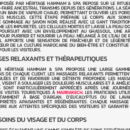
OPOSÉE PAR HÉRITAGE HAMMAM & SPA REPOSE SUR LE RITUE
FAIRE ANCESTRAL TRANSMIS DEPUIS DES GÉNÉRATIONS. LA SÉ
UN BAIN DE VAPEUR CHAUD, PERMETTANT D’OUVRIR LES PORE
ES MUSCLES. CETTE ÉTAPE PRÉPARE LE CORPS AUX SOIN
LE GOMMAGE AU SAVON NOIR, RÉALISÉ AVEC LE GANT TRADITIO
INE LES IMPURETÉS, LES CELLULES MORTES ET LAISSE LA PEAU D
SE POURSUIT AVEC UN ENVELOPPEMENT AU GHASSOUL, UNE AR
POUR PURIFIER ET NOURRIR LA PEAU. MÉLANGÉ À DE L’EAU DE 
IL APPORTE UNE SENSATION DE FRAÎCHEUR ET DE LÉGÈRETÉ
ŒUR DE LA CULTURE MAROCAINE DU BIEN-ÊTRE ET CONSTITUE
OUR LES VISITEURS.
GES RELAXANTS ET THÉRAPEUTIQUES
, HÉRITAGE HAMMAM & SPA PROPOSE UNE LARGE GAMM
NS DE CHAQUE CLIENT. LES MASSAGES RELAXANTS PERMETTEN
ULÉES ET DE FAVORISER UNE DÉTENTE PROFONDE. LES MASS
, VISENT À SOULAGER LES DOULEURS MUSCULAIRES ET À AMÉLI
LS SONT PARTICULIÈREMENT APPRÉCIÉS APRÈS UNE JOURNÉ
E VISITES TOURISTIQUES À
MARRAKECH
. LES PRATICIENS UTIL
OTAMMENT À BASE D’ARGAN, D’EUCALYPTUS OU DE LAVA
RIÉTÉS APAISANTES ET RÉGÉNÉRANTES. CHAQUE MASSAGE
RE AUX ATTENTES SPÉCIFIQUES DES VISITEURS ET GARANTIR
SOINS DU VISAGE ET DU CORPS