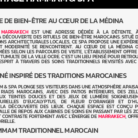
E DE BIEN-ÊTRE AU CŒUR DE LA MÉDINA
À
MARRAKECH
EST UNE ADRESSE DÉDIÉE À LA DÉTENTE, 
A DÉCOUVERTE DES RITUELS DE BIEN-ÊTRE MAROCAINS. SITUÉ 
IONS ARCHITECTURALES LOCALES, CE SPA PROPOSE UNE EXPÉRI
 ET MODERNITÉ SE RENCONTRENT. AU CŒUR DE LA MÉDINA 
MÉES SELON LES PARCOURS DE VISITE, L’ÉTABLISSEMENT OFFRE
TUMULTE DE LA VILLE OCRE. C’EST UN LIEU PENSÉ POUR RETRO
’ESPRIT À TRAVERS DES SOINS TRADITIONNELS REVISITÉS AVEC
NÉ INSPIRÉ DES TRADITIONS MAROCAINES
M & SPA PLONGE SES VISITEURS DANS UNE ATMOSPHÈRE APAISA
S RIADS MAROCAINS, AVEC DES PATIOS INTÉRIEURS, DES ZELL
AUX TEINTES DOUCES ET DES JEUX DE LUMIÈRE SOIGNEUSE
TURELLES D’EUCALYPTUS, DE FLEUR D’ORANGER ET D’HU
 LA DÉCOUVERTE DES LIEUX. CHAQUE ESPACE EST CONÇU 
SALLE DE REPOS AUX CABINES DE SOINS EN PASSANT PAR LES Z
 CONTRASTE FORTEMENT AVEC L’ÉNERGIE DE
MARRAKECH
, OFF
RIELLE.
MMAM TRADITIONNEL MAROCAIN