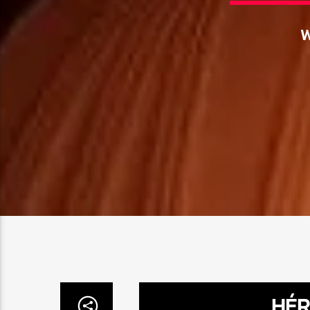
W
HÉR