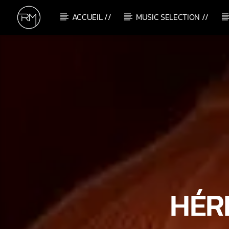
ACCUEIL //
MUSIC SELECTION //
CURRENT TRACK
YOU MAKE ME FEEL
ANDREW DUM
HÉR