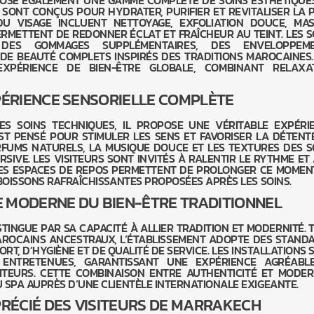
OSE ÉGALEMENT UNE GAMME COMPLÈTE DE SOINS ESTHÉTIQUE
S SONT CONÇUS POUR HYDRATER, PURIFIER ET REVITALISER LA 
DU VISAGE INCLUENT NETTOYAGE, EXFOLIATION DOUCE, MA
ERMETTENT DE REDONNER ÉCLAT ET FRAÎCHEUR AU TEINT. LES S
ES GOMMAGES SUPPLÉMENTAIRES, DES ENVELOPPEME
 DE BEAUTÉ COMPLETS INSPIRÉS DES TRADITIONS MAROCAINES.
EXPÉRIENCE DE BIEN-ÊTRE GLOBALE, COMBINANT RELAXA
ÉRIENCE SENSORIELLE COMPLÈTE
DES SOINS TECHNIQUES, IL PROPOSE UNE VÉRITABLE EXPÉRI
ST PENSÉ POUR STIMULER LES SENS ET FAVORISER LA DÉTENTE
FUMS NATURELS, LA MUSIQUE DOUCE ET LES TEXTURES DES S
IVE. LES VISITEURS SONT INVITÉS À RALENTIR LE RYTHME ET 
ES ESPACES DE REPOS PERMETTENT DE PROLONGER CE MOMEN
 BOISSONS RAFRAÎCHISSANTES PROPOSÉES APRÈS LES SOINS.
 MODERNE DU BIEN-ÊTRE TRADITIONNEL
TINGUE PAR SA CAPACITÉ À ALLIER TRADITION ET MODERNITÉ. 
AROCAINS ANCESTRAUX, L’ÉTABLISSEMENT ADOPTE DES STAND
T, D’HYGIÈNE ET DE QUALITÉ DE SERVICE. LES INSTALLATIONS 
 ENTRETENUES, GARANTISSANT UNE EXPÉRIENCE AGRÉABL
ITEURS. CETTE COMBINAISON ENTRE AUTHENTICITÉ ET MODER
 SPA AUPRÈS D’UNE CLIENTÈLE INTERNATIONALE EXIGEANTE.
PRÉCIÉ DES VISITEURS DE MARRAKECH