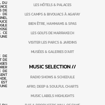
L DU
LES HÔTELS & PALACES
ANCE
S DE
S DE
LES CAMPS & BIVOUACS À AGAFAY
NNEL
OUCE
BIEN ÊTRE, HAMMAMS & SPAS
GILE
ROSE
. CE
LES GOLFS DE MARRAKECH
 UNE
VISITER LES PARCS & JARDINS
MUSÉES & GALERIES D’ART
E DE
T DE
AGES
MUSIC SELECTION //
ORER
E DE
ISENT
RADIO SHOWS & SCHEDULE
NDE,
 EST
 UNE
AFRO, DEEP & SOULFUL CHARTS
MUSIC LABELS HIGHLIGHTS