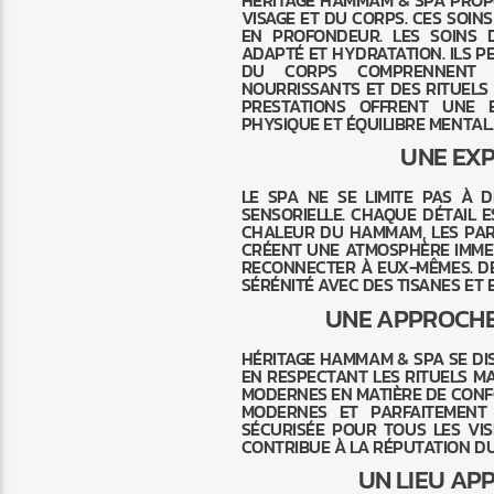
HÉRITAGE HAMMAM & SPA PROP
VISAGE ET DU CORPS. CES SOIN
EN PROFONDEUR. LES SOINS 
ADAPTÉ ET HYDRATATION. ILS P
DU CORPS COMPRENNENT D
NOURRISSANTS ET DES RITUELS
PRESTATIONS OFFRENT UNE 
PHYSIQUE ET ÉQUILIBRE MENTAL.
UNE EXP
LE SPA NE SE LIMITE PAS À 
SENSORIELLE. CHAQUE DÉTAIL E
CHALEUR DU HAMMAM, LES PAR
CRÉENT UNE ATMOSPHÈRE IMMERS
RECONNECTER À EUX-MÊMES. D
SÉRÉNITÉ AVEC DES TISANES ET
UNE APPROCHE
HÉRITAGE HAMMAM & SPA SE DIS
EN RESPECTANT LES RITUELS M
MODERNES EN MATIÈRE DE CONFOR
MODERNES ET PARFAITEMENT
SÉCURISÉE POUR TOUS LES VIS
CONTRIBUE À LA RÉPUTATION DU
UN LIEU AP