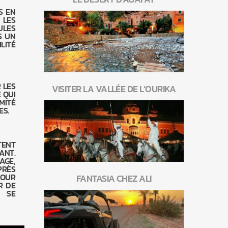
S EN
 LES
ULES
S UN
LITÉ
 LES
VISITER LA VALLÉE DE L’OURIKA
 QUI
MITÉ
ES.
TENT
ANT.
AGE,
PRÈS
POUR
FANTASIA CHEZ ALI
R DE
N SE