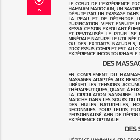
LE CŒUR DE L’EXPÉRIENCE PR
HAMMAM MAROCAIN, UN SAVOIR-
75
DÉBUTE PAR UN PASSAGE DANS 
LA PEAU ET DE DÉTENDRE L
PURIFICATION. VIENT ENSUITE 
KESSA. CE SOIN EXFOLIANT ÉLIM
ET REVITALISÉE. LE RITUEL 
MINÉRALE NATURELLE UTILISÉE 
OU DES EXTRAITS NATURELS, 
PROCESSUS COMPLET EST AU C
EXPÉRIENCE INCONTOURNABLE P
DES MASSA
EN COMPLÉMENT DU HAMMAM
MASSAGES ADAPTÉS AUX BESOI
LIBÉRER LES TENSIONS ACCUM
THÉRAPEUTIQUES, QUANT À EUX
LA CIRCULATION SANGUINE. I
MARCHE DANS LES SOUKS OU D
DES HUILES NATURELLES, N
RECONNUES POUR LEURS PROP
PERSONNALISÉ AFIN DE RÉPOND
EXPÉRIENCE OPTIMALE.
DES 