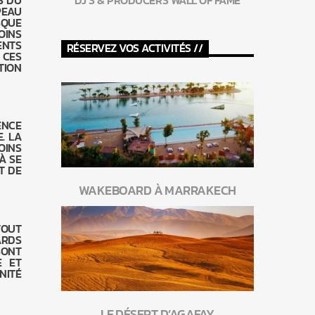
S DU
DJ’S & PRODUCERS WALL OF FAME
PEAU
SQUE
OINS
NTS
RÉSERVEZ VOS ACTIVITÉS //
 CES
TION
ENCE
. LA
OINS
À SE
T DE
WAKEBOARD À MARRAKECH
TOUT
ARDS
SONT
E ET
NITÉ
LE DÉSERT D’AGAFAY