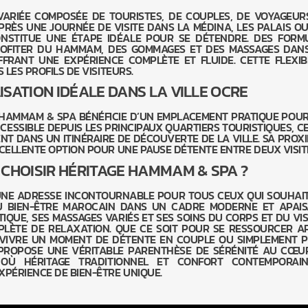
 VARIÉE COMPOSÉE DE TOURISTES, DE COUPLES, DE VOYAGEUR
PRÈS UNE JOURNÉE DE VISITE DANS LA MÉDINA, LES PALAIS OU
CONSTITUE UNE ÉTAPE IDÉALE POUR SE DÉTENDRE. DES FORM
ROFITER DU HAMMAM, DES GOMMAGES ET DES MASSAGES DAN
FRANT UNE EXPÉRIENCE COMPLÈTE ET FLUIDE. CETTE FLEXIBI
 LES PROFILS DE VISITEURS.
ISATION IDÉALE DANS LA VILLE OCRE
E HAMMAM & SPA BÉNÉFICIE D’UN EMPLACEMENT PRATIQUE POUR
ACCESSIBLE DEPUIS LES PRINCIPAUX QUARTIERS TOURISTIQUES, CE
NT DANS UN ITINÉRAIRE DE DÉCOUVERTE DE LA VILLE. SA PROXI
XCELLENTE OPTION POUR UNE PAUSE DÉTENTE ENTRE DEUX VISIT
CHOISIR HÉRITAGE HAMMAM & SPA ?
UNE ADRESSE INCONTOURNABLE POUR TOUS CEUX QUI SOUHAI
U BIEN-ÊTRE MAROCAIN DANS UN CADRE MODERNE ET APAIS
UE, SES MASSAGES VARIÉS ET SES SOINS DU CORPS ET DU VIS
PLÈTE DE RELAXATION. QUE CE SOIT POUR SE RESSOURCER A
R VIVRE UN MOMENT DE DÉTENTE EN COUPLE OU SIMPLEMENT 
A PROPOSE UNE VÉRITABLE PARENTHÈSE DE SÉRÉNITÉ AU CŒU
 OÙ HÉRITAGE TRADITIONNEL ET CONFORT CONTEMPORAI
XPÉRIENCE DE BIEN-ÊTRE UNIQUE.