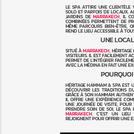
LE SPA ATTIRE UNE CLIENTÈLE
SOLO ET PARFOIS DE LOCAUX. A
JARDINS DE
MARRAKECH
, IL 
COMBINÉES PERMETTENT DE P
MÊME PARCOURS BIEN-ÊTRE, OF
REND LE LIEU ACCESSIBLE À TOUS
UNE LOCAL
SITUÉ À
MARRAKECH
, HÉRITAG
VISITEURS. IL EST FACILEMENT 
PERMET DE L’INTÉGRER FACILEME
AVEC LA MÉDINA EN FAIT UNE E
POURQUOI 
HÉRITAGE HAMMAM & SPA EST 
DÉCOUVRIR LES TRADITIONS D
GRÂCE À SON HAMMAM AUTHENTIQ
IL OFFRE UNE EXPÉRIENCE COM
UNE JOURNÉE DE VISITE, POU
PRENDRE SOIN DE SOI, LE SP
MARRAKECH
. C’EST UN LIEU
REJOIGNENT POUR OFFRIR UNE E