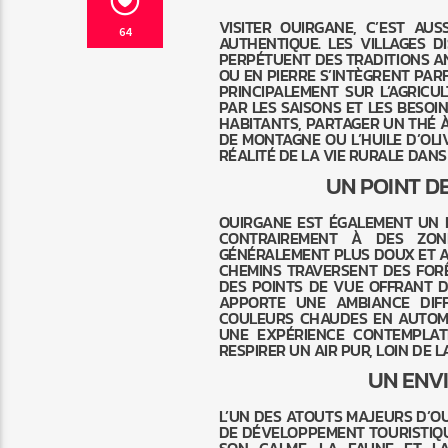
VISITER OUIRGANE, C’EST A
64
AUTHENTIQUE. LES VILLAGES D
PERPÉTUENT DES TRADITIONS AN
OU EN PIERRE S’INTÈGRENT PAR
PRINCIPALEMENT SUR L’AGRICULT
PAR LES SAISONS ET LES BESOI
HABITANTS, PARTAGER UN THÉ 
DE MONTAGNE OU L’HUILE D’OL
RÉALITÉ DE LA VIE RURALE DANS
UN POINT D
OUIRGANE EST ÉGALEMENT UN 
CONTRAIREMENT À DES ZONE
GÉNÉRALEMENT PLUS DOUX ET AC
CHEMINS TRAVERSENT DES FOR
DES POINTS DE VUE OFFRANT 
APPORTE UNE AMBIANCE DIFF
COULEURS CHAUDES EN AUTOMN
UNE EXPÉRIENCE CONTEMPLAT
RESPIRER UN AIR PUR, LOIN DE 
UN ENV
L’UN DES ATOUTS MAJEURS D’O
DE DÉVELOPPEMENT TOURISTIQUE