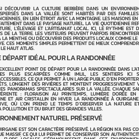
USSI DÉCOUVRIR LA CULTURE BERBÈRE DANS UN ENVIRONNE
ISPERSÉS DANS LA VALLÉE SONT HABITÉS PAR DES FAMILLES
CIENNES, EN LIEN ÉTROIT AVEC LA MONTAGNE. LES MAISONS EN 
FAITEMENT DANS LE PAYSAGE NATUREL. LA VIE QUOTIDIENNE RE
URE, L’ÉLEVAGE ET L’ARTISANAT LOCAL. ICI, LE RYTHME EST D
NS DE LA TERRE. LES VISITEURS PEUVENT PARFOIS RENCONTRER
À LA MENTHE OU DÉCOUVRIR DES PRODUITS LOCAUX COMME LE 
IVE. CES MOMENTS SIMPLES PERMETTENT DE MIEUX COMPRENDR
 LE HAUT ATLAS.
E DÉPART IDÉAL POUR LA RANDONNÉE
EXCELLENT POINT DE DÉPART POUR LA RANDONNÉE DANS L’AT
S PLUS ESCARPÉES COMME IMLIL, LES SENTIERS ICI 
CESSIBLES, CE QUI PERMET À UN LARGE PUBLIC D’EN PROFITER.
ÊTS, LONGENT DES RIVIÈRES ET MONTENT PROGRESSIVEMENT 
DES PANORAMAS SPECTACULAIRES SUR LA VALLÉE. CHAQUE SA
ÉRENTE : FLORAISON AU PRINTEMPS, LUMIÈRE DORÉE EN 
E ET AIR CRISTALLIN EN HIVER. LA RANDONNÉE À OUIRGANE
IVE, OÙ L’ON PREND LE TEMPS D’OBSERVER LA NATURE E
LA POLLUTION ET DU BRUIT DES GRANDES VILLES.
IRONNEMENT NATUREL PRÉSERVÉ
UIRGANE EST SON CARACTÈRE PRÉSERVÉ. LA RÉGION N’A PAS C
 MASSIF, CE QUI LUI PERMET DE CONSERVER SON AUTHENTICIT