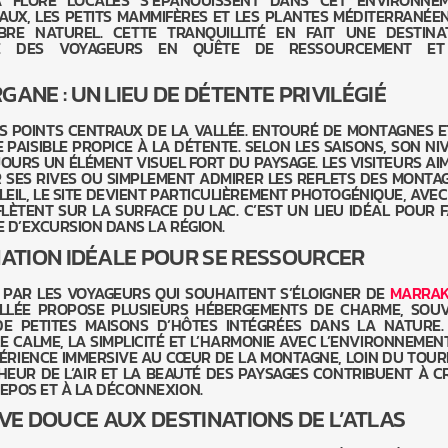
A FLORE LOCALES S’ÉPANOUISSENT DANS CET ENVIRONNE
EAUX, LES PETITS MAMMIFÈRES ET LES PLANTES MÉDITERRANÉE
BRE NATUREL. CETTE TRANQUILLITÉ EN FAIT UNE DESTINA
IÉE DES VOYAGEURS EN QUÊTE DE RESSOURCEMENT E
RGANE : UN LIEU DE DÉTENTE PRIVILÉGIÉ
ES POINTS CENTRAUX DE LA VALLÉE. ENTOURÉ DE MONTAGNES E
 PAISIBLE PROPICE À LA DÉTENTE. SELON LES SAISONS, SON NI
UJOURS UN ÉLÉMENT VISUEL FORT DU PAYSAGE. LES VISITEURS AI
R SES RIVES OU SIMPLEMENT ADMIRER LES REFLETS DES MONTA
LEIL, LE SITE DEVIENT PARTICULIÈREMENT PHOTOGÉNIQUE, AVEC
ÈTENT SUR LA SURFACE DU LAC. C’EST UN LIEU IDÉAL POUR F
 D’EXCURSION DANS LA RÉGION.
NATION IDÉALE POUR SE RESSOURCER
 PAR LES VOYAGEURS QUI SOUHAITENT S’ÉLOIGNER DE
MARRA
ALLÉE PROPOSE PLUSIEURS HÉBERGEMENTS DE CHARME, SOU
E PETITES MAISONS D’HÔTES INTÉGRÉES DANS LA NATURE.
E CALME, LA SIMPLICITÉ ET L’HARMONIE AVEC L’ENVIRONNEMENT.
ÉRIENCE IMMERSIVE AU CŒUR DE LA MONTAGNE, LOIN DU TOUR
ÎCHEUR DE L’AIR ET LA BEAUTÉ DES PAYSAGES CONTRIBUENT À C
EPOS ET À LA DÉCONNEXION.
VE DOUCE AUX DESTINATIONS DE L’ATLAS