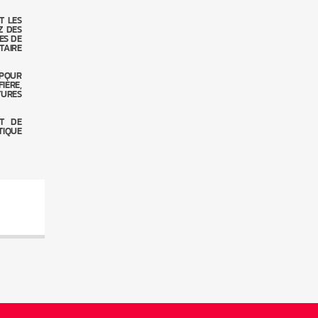
T LES
Z DES
ES DE
TAIRE
 POUR
IÈRE,
TURES
NT DE
TIQUE