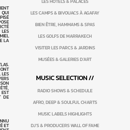
LES HÔTELS & PALACES
MENT
 QUI
LES CAMPS & BIVOUACS À AGAFAY
PISÉ
POSE
BIEN ÊTRE, HAMMAMS & SPAS
ICTÉ
 LES
MIEL
LES GOLFS DE MARRAKECH
E LA
VISITER LES PARCS & JARDINS
MUSÉES & GALERIES D’ART
LAS.
SONT
 LES
MUSIC SELECTION //
VERS
ISON
ÉTÉ,
RADIO SHOWS & SCHEDULE
 EST
T DE
AFRO, DEEP & SOULFUL CHARTS
MUSIC LABELS HIGHLIGHTS
ONNU
É ET
DJ’S & PRODUCERS WALL OF FAME