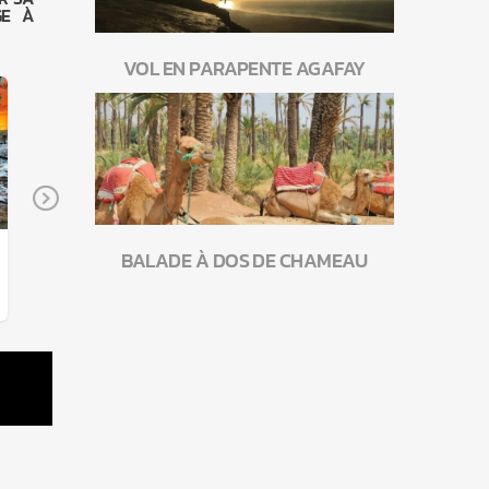
GE À
VOL EN PARAPENTE AGAFAY
Next
BALADE À DOS DE CHAMEAU
EXCURSION ATLAS & IMLIL