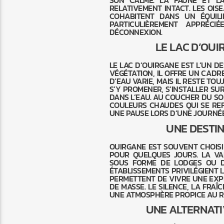
SON CALME. LA FAUNE ET L
RELATIVEMENT INTACT. LES OIS
COHABITENT DANS UN ÉQUILI
PARTICULIÈREMENT APPRÉC
DÉCONNEXION.
LE LAC D’OUI
LE LAC D’OUIRGANE EST L’UN D
VÉGÉTATION, IL OFFRE UN CADRE
D’EAU VARIE, MAIS IL RESTE TO
S’Y PROMENER, S’INSTALLER SU
DANS L’EAU. AU COUCHER DU SO
COULEURS CHAUDES QUI SE REFL
UNE PAUSE LORS D’UNE JOURNÉE
UNE DESTI
OUIRGANE EST SOUVENT CHOISI
POUR QUELQUES JOURS. LA V
SOUS FORME DE LODGES OU D
ÉTABLISSEMENTS PRIVILÉGIENT L
PERMETTENT DE VIVRE UNE EXP
DE MASSE. LE SILENCE, LA FRA
UNE ATMOSPHÈRE PROPICE AU R
UNE ALTERNATI