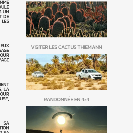
OMME
FOULE
S UN
T DE
 LES
DEUX
VISITER LES CACTUS THIEMANN
SAGE
POUR
YAGE
MENT
, LA
POUR
USE,
RANDONNÉE EN 4×4
. SA
TION
R SA