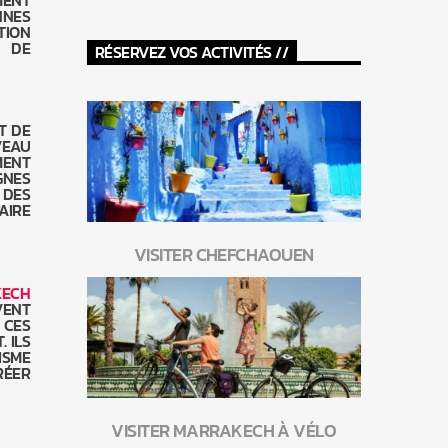
MENT
NNES
TION
T DE
RÉSERVEZ VOS ACTIVITÉS //
T DE
VEAU
MENT
GNES
 DES
AIRE
VISITER CHEFCHAOUEN
KECH
VENT
 CES
 ILS
ISME
RÉER
VISITER MARRAKECH À VÉLO