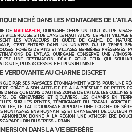
IQUE NICHÉ DANS LES MONTAGNES DE L’ATLA
MIE DE
MARRAKECH
, OUIRGANE OFFRE UN TOUT AUTRE VISAG
LA VILLE ROUGE. SITUÉ DANS LE HAUT ATLAS, CE PETIT VILLAGE 
ISENT LES VOYAGEURS EN QUÊTE DE CALME, DE NATUR
IRGANE, C’EST ENTRER DANS UN UNIVERS OÙ LE TEMPS SE
OUGES, FORÊTS DE PINS ET VILLAGES BERBÈRES PRÉSERVÉS. M
STINATIONS DE L’ATLAS, OUIRGANE CONSERVE UNE ATMOSP
. C’EST UNE DESTINATION IDÉALE POUR CEUX QUI SOUHAI
DOUCE, PLUS ACCESSIBLE ET PLUS INTIMISTE.
E VERDOYANTE AU CHARME DISCRET
TINGUE PAR SES PAYSAGES ÉTONNAMMENT VERTS POUR UNE RÉ
RT. GRÂCE À SON ALTITUDE ET À LA PRÉSENCE DE PETITS C
US DENSE QUE DANS D’AUTRES ZONES DE L’ATLAS. LES COLLINES 
TS, DE GENÉVRIERS ET D’OLIVIERS. LES CHAMPS EN TERR
ELLES SUR LES PENTES, TÉMOIGNANT DU TRAVAIL AGRICOLE
 VALLÉE, LE LAC D’OUIRGANE APPORTE UNE TOUCHE DE SÉRÉ
ES MONTAGNES ENVIRONNANTES ET CHANGEANT DE COULEUR AU
 HARMONIEUX DONNE À LA RÉGION UNE ATMOSPHÈRE DOUC
SCAPADE LOIN DU STRESS URBAIN.
MMERSION DANS LA VIE BERBÈRE