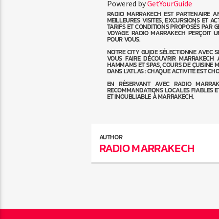
Powered by
GetYourGuide
RADIO MARRAKECH EST PARTENAIRE AF
MEILLEURES VISITES, EXCURSIONS ET A
TARIFS ET CONDITIONS PROPOSÉS PAR G
VOYAGE. RADIO MARRAKECH PERÇOIT U
POUR VOUS.
NOTRE CITY GUIDE SÉLECTIONNE AVEC S
VOUS FAIRE DÉCOUVRIR MARRAKECH A
HAMMAMS ET SPAS, COURS DE CUISINE M
DANS L’ATLAS : CHAQUE ACTIVITÉ EST CH
EN RÉSERVANT AVEC RADIO MARRAK
RECOMMANDATIONS LOCALES FIABLES ET
ET INOUBLIABLE À MARRAKECH.
AUTHOR
RADIO MARRAKECH