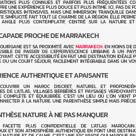
NATIONS PLUS CONNUES ET PARFOIS PLUS FRÉQUENTÉES C
FRE UNE EXPÉRIENCE PLUS DOUCE ET PLUS INTIME. ICI, PAS DE 
URISTIQUES INTENSIVES, MAIS UNE IMMERSION TRANQUILLE DAN
 SIMPLICITÉ FAIT TOUT LE CHARME DE LA RÉGION. ELLE PERME
 ANGLE PLUS CONTEMPLATIF, CENTRÉ SUR LA NATURE ET
CAPADE PROCHE DE MARRAKECH
’OUIRGANE EST SA PROXIMITÉ AVEC
MARRAKECH
. EN MOINS DE 
SSIBLE DE PASSER DE L’EFFERVESCENCE URBAINE À UN PAY
YANT. CETTE ACCESSIBILITÉ EN FAIT UNE DESTINATION IDÉALE 
 OU UN COURT SÉJOUR, FACILEMENT INTÉGRABLE DANS UN VO
IENCE AUTHENTIQUE ET APAISANTE
DÉCOUVRIR UN MAROC DISCRET, NATUREL ET PROFONDÉ
S DE L’ATLAS, VILLAGES BERBÈRES ET PAYSAGES VERDOYANTS
 COMPLÈTE ET ÉQUILIBRÉE. C’EST UN LIEU OÙ L’ON VIENT 
ONNECTER À LA NATURE. UNE PARENTHÈSE SIMPLE MAIS PRÉCIE
NTHÈSE NATURE À NE PAS MANQUER
FACETTE PLUS CONFIDENTIELLE DE L’ATLAS MAROCAIN
DOUX ET SON ATMOSPHÈRE AUTHENTIQUE EN FONT UNE DESTINA
 NATURE ET DE CALME. C’EST UNE ESCAPADE QUI MARQUE PA