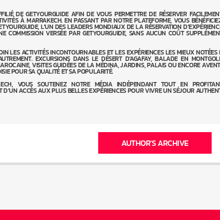
FILIÉ DE GETYOURGUIDE AFIN DE VOUS PERMETTRE DE RÉSERVER FACILEMEN
CTIVITÉS À MARRAKECH. EN PASSANT PAR NOTRE PLATEFORME, VOUS BÉNÉFICIE
ETYOURGUIDE, L’UN DES LEADERS MONDIAUX DE LA RÉSERVATION D’EXPÉRIENC
NE COMMISSION VERSÉE PAR GETYOURGUIDE, SANS AUCUN COÛT SUPPLÉMEN
OIN LES ACTIVITÉS INCONTOURNABLES ET LES EXPÉRIENCES LES MIEUX NOTÉES
UTREMENT. EXCURSIONS DANS LE DÉSERT D’AGAFAY, BALADE EN MONTGOLF
AROCAINE, VISITES GUIDÉES DE LA MÉDINA, JARDINS, PALAIS OU ENCORE AVEN
OISIE POUR SA QUALITÉ ET SA POPULARITÉ.
ECH, VOUS SOUTENEZ NOTRE MÉDIA INDÉPENDANT TOUT EN PROFITA
 D’UN ACCÈS AUX PLUS BELLES EXPÉRIENCES POUR VIVRE UN SÉJOUR AUTHEN
AUTHOR'S ARCHIVE