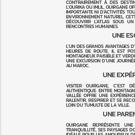
CONTRAIREMENT À DES DESTI
L’OURIKA OU IMLIL, OUIRGANE OF
IMPORTANTE NI D’ACTIVITÉS TO
ENVIRONNEMENT NATUREL. CETTE
DÉCOUVRIR L’ATLAS SOUS UN
RENCONTRES HUMAINES.
UNE ES
L’UN DES GRANDS AVANTAGES D
HEURES DE ROUTE, IL EST PO
MONTAGNEUX PAISIBLE ET VERDO
UNE EXCURSION D’UNE JOURNÉE
AU MAROC.
UNE EXPÉR
VISITER OUIRGANE, C’EST 
AUTHENTIQUE. ENTRE MONTAGNE
VALLÉE OFFRE UNE EXPÉRIENCE
RALENTIR, RESPIRER ET SE REC
LOIN DU TUMULTE DE LA VILLE.
UNE PARE
OUIRGANE REPRÉSENTE UNE 
TRANQUILLITÉ, SES PAYSAGES 
IDÉALE POUR LES AMOUREUX DE