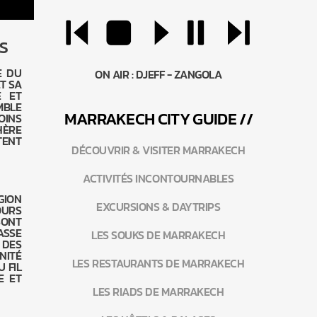
S
E DU
ON AIR :
DJEFF - ZANGOLA
ET SA
E ET
MBLE
MARRAKEC
H
CITY GUIDE //
OINS
HÈRE
TENT
DÉCOUVRIR & VISITER MARRAKECH
ACTIVITÉS INCONTOURNABLES
GION
EXCURSIONS & DAYTRIPS
OURS
SONT
ASSE
LES SOUKS DE MARRAKECH
 DES
NITÉ
LES RESTAURANTS DE MARRAKECH
 FIL
E ET
LES RIADS DE MARRAKECH