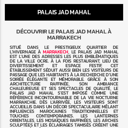
PALAIS JAD MAHAL
DÉCOUVRIR LE PALAIS JAD MAHAL À
MARRAKECH
Radio Marrakech
SITUÉ DANS LE PRESTIGIEUX QUARTIER DE
L’HIVERNAGE À
MARRAKECH
, LE PALAIS JAD MAHAL
EST L’UNE DES ADRESSES LES PLUS EMBLÉMATIQUES
DE LA VILLE OCRE. À LA FOIS RESTAURANT, LIEU DE
DIVERTISSEMENT ET ESPACE FESTIF, CET
ÉTABLISSEMENT SÉDUIT AUSSI BIEN LES VISITEURS DE
PASSAGE QUE LES HABITANTS À LA RECHERCHE D’UNE
SOIRÉE ÉLÉGANTE ET MÉMORABLE. GRÂCE À SON
ARCHITECTURE RAFFINÉE, SON AMBIANCE
CHALEUREUSE ET SES SPECTACLES DE QUALITÉ, LE
PALAIS JAD MAHAL S’EST IMPOSÉ COMME UNE
RÉFÉRENCE INCONTOURNABLE DE LA VIE NOCTURNE
MARRAKCHIE. DÈS L’ARRIVÉE, LES VISITEURS SONT
ACCUEILLIS DANS UN DÉCOR SPECTACULAIRE MÊLANT
INFLUENCES MAROCAINES TRADITIONNELLES ET
TOUCHES CONTEMPORAINES. LES LANTERNES
ORIENTALES, LES MOSAÏQUES RAFFINÉES, LES ARCHES
SCULPTÉES ET LES ÉCLAIRAGES TAMISÉS CRÉENT UNE