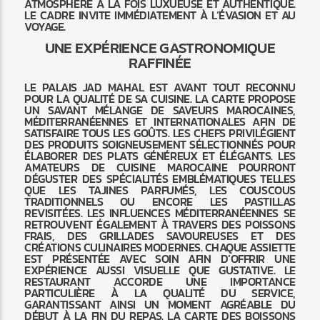
ATMOSPHÈRE À LA FOIS LUXUEUSE ET AUTHENTIQUE.
LE CADRE INVITE IMMÉDIATEMENT À L’ÉVASION ET AU
VOYAGE.
UNE EXPÉRIENCE GASTRONOMIQUE
RAFFINÉE
LE PALAIS JAD MAHAL EST AVANT TOUT RECONNU
POUR LA QUALITÉ DE SA CUISINE. LA CARTE PROPOSE
UN SAVANT MÉLANGE DE SAVEURS MAROCAINES,
MÉDITERRANÉENNES ET INTERNATIONALES AFIN DE
SATISFAIRE TOUS LES GOÛTS. LES CHEFS PRIVILÉGIENT
DES PRODUITS SOIGNEUSEMENT SÉLECTIONNÉS POUR
ÉLABORER DES PLATS GÉNÉREUX ET ÉLÉGANTS. LES
AMATEURS DE CUISINE MAROCAINE POURRONT
DÉGUSTER DES SPÉCIALITÉS EMBLÉMATIQUES TELLES
QUE LES TAJINES PARFUMÉS, LES COUSCOUS
TRADITIONNELS OU ENCORE LES PASTILLAS
REVISITÉES. LES INFLUENCES MÉDITERRANÉENNES SE
RETROUVENT ÉGALEMENT À TRAVERS DES POISSONS
FRAIS, DES GRILLADES SAVOUREUSES ET DES
CRÉATIONS CULINAIRES MODERNES. CHAQUE ASSIETTE
EST PRÉSENTÉE AVEC SOIN AFIN D’OFFRIR UNE
EXPÉRIENCE AUSSI VISUELLE QUE GUSTATIVE. LE
RESTAURANT ACCORDE UNE IMPORTANCE
PARTICULIÈRE À LA QUALITÉ DU SERVICE,
GARANTISSANT AINSI UN MOMENT AGRÉABLE DU
DÉBUT À LA FIN DU REPAS. LA CARTE DES BOISSONS