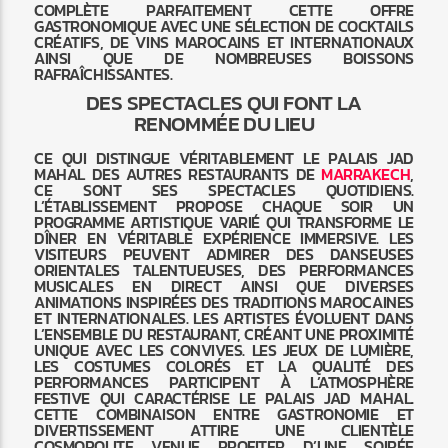
COMPLÈTE PARFAITEMENT CETTE OFFRE
GASTRONOMIQUE AVEC UNE SÉLECTION DE COCKTAILS
CRÉATIFS, DE VINS MAROCAINS ET INTERNATIONAUX
AINSI QUE DE NOMBREUSES BOISSONS
RAFRAÎCHISSANTES.
DES SPECTACLES QUI FONT LA
RENOMMÉE DU LIEU
CE QUI DISTINGUE VÉRITABLEMENT LE PALAIS JAD
MAHAL DES AUTRES RESTAURANTS DE
MARRAKECH
,
CE SONT SES SPECTACLES QUOTIDIENS.
L’ÉTABLISSEMENT PROPOSE CHAQUE SOIR UN
PROGRAMME ARTISTIQUE VARIÉ QUI TRANSFORME LE
DÎNER EN VÉRITABLE EXPÉRIENCE IMMERSIVE. LES
VISITEURS PEUVENT ADMIRER DES DANSEUSES
ORIENTALES TALENTUEUSES, DES PERFORMANCES
MUSICALES EN DIRECT AINSI QUE DIVERSES
ANIMATIONS INSPIRÉES DES TRADITIONS MAROCAINES
ET INTERNATIONALES. LES ARTISTES ÉVOLUENT DANS
L’ENSEMBLE DU RESTAURANT, CRÉANT UNE PROXIMITÉ
UNIQUE AVEC LES CONVIVES. LES JEUX DE LUMIÈRE,
LES COSTUMES COLORÉS ET LA QUALITÉ DES
PERFORMANCES PARTICIPENT À L’ATMOSPHÈRE
FESTIVE QUI CARACTÉRISE LE PALAIS JAD MAHAL.
CETTE COMBINAISON ENTRE GASTRONOMIE ET
DIVERTISSEMENT ATTIRE UNE CLIENTÈLE
COSMOPOLITE VENUE PROFITER D’UNE SOIRÉE