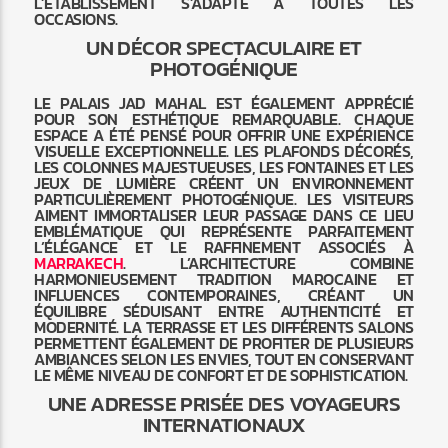
L’ÉTABLISSEMENT S’ADAPTE À TOUTES LES
OCCASIONS.
UN DÉCOR SPECTACULAIRE ET
PHOTOGÉNIQUE
LE PALAIS JAD MAHAL EST ÉGALEMENT APPRÉCIÉ
POUR SON ESTHÉTIQUE REMARQUABLE. CHAQUE
ESPACE A ÉTÉ PENSÉ POUR OFFRIR UNE EXPÉRIENCE
VISUELLE EXCEPTIONNELLE. LES PLAFONDS DÉCORÉS,
LES COLONNES MAJESTUEUSES, LES FONTAINES ET LES
JEUX DE LUMIÈRE CRÉENT UN ENVIRONNEMENT
PARTICULIÈREMENT PHOTOGÉNIQUE. LES VISITEURS
AIMENT IMMORTALISER LEUR PASSAGE DANS CE LIEU
EMBLÉMATIQUE QUI REPRÉSENTE PARFAITEMENT
L’ÉLÉGANCE ET LE RAFFINEMENT ASSOCIÉS À
MARRAKECH
. L’ARCHITECTURE COMBINE
HARMONIEUSEMENT TRADITION MAROCAINE ET
INFLUENCES CONTEMPORAINES, CRÉANT UN
ÉQUILIBRE SÉDUISANT ENTRE AUTHENTICITÉ ET
MODERNITÉ. LA TERRASSE ET LES DIFFÉRENTS SALONS
PERMETTENT ÉGALEMENT DE PROFITER DE PLUSIEURS
AMBIANCES SELON LES ENVIES, TOUT EN CONSERVANT
LE MÊME NIVEAU DE CONFORT ET DE SOPHISTICATION.
UNE ADRESSE PRISÉE DES VOYAGEURS
INTERNATIONAUX