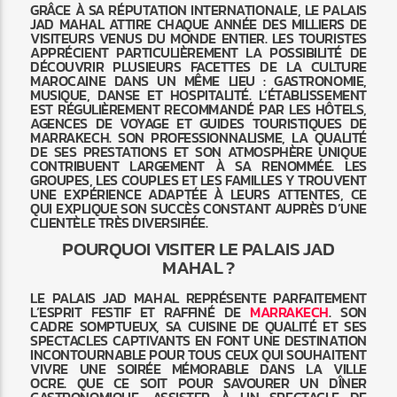
GRÂCE À SA RÉPUTATION INTERNATIONALE, LE PALAIS
JAD MAHAL ATTIRE CHAQUE ANNÉE DES MILLIERS DE
VISITEURS VENUS DU MONDE ENTIER. LES TOURISTES
APPRÉCIENT PARTICULIÈREMENT LA POSSIBILITÉ DE
DÉCOUVRIR PLUSIEURS FACETTES DE LA CULTURE
MAROCAINE DANS UN MÊME LIEU : GASTRONOMIE,
MUSIQUE, DANSE ET HOSPITALITÉ. L’ÉTABLISSEMENT
EST RÉGULIÈREMENT RECOMMANDÉ PAR LES HÔTELS,
AGENCES DE VOYAGE ET GUIDES TOURISTIQUES DE
MARRAKECH. SON PROFESSIONNALISME, LA QUALITÉ
DE SES PRESTATIONS ET SON ATMOSPHÈRE UNIQUE
CONTRIBUENT LARGEMENT À SA RENOMMÉE. LES
GROUPES, LES COUPLES ET LES FAMILLES Y TROUVENT
UNE EXPÉRIENCE ADAPTÉE À LEURS ATTENTES, CE
QUI EXPLIQUE SON SUCCÈS CONSTANT AUPRÈS D’UNE
CLIENTÈLE TRÈS DIVERSIFIÉE.
POURQUOI VISITER LE PALAIS JAD
MAHAL ?
LE PALAIS JAD MAHAL REPRÉSENTE PARFAITEMENT
L’ESPRIT FESTIF ET RAFFINÉ DE
MARRAKECH
. SON
CADRE SOMPTUEUX, SA CUISINE DE QUALITÉ ET SES
SPECTACLES CAPTIVANTS EN FONT UNE DESTINATION
INCONTOURNABLE POUR TOUS CEUX QUI SOUHAITENT
VIVRE UNE SOIRÉE MÉMORABLE DANS LA VILLE
OCRE. QUE CE SOIT POUR SAVOURER UN DÎNER
GASTRONOMIQUE, ASSISTER À UN SPECTACLE DE