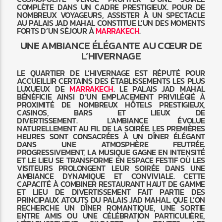
COMPLÈTE DANS UN CADRE PRESTIGIEUX. POUR DE
NOMBREUX VOYAGEURS, ASSISTER À UN SPECTACLE
AU PALAIS JAD MAHAL CONSTITUE L’UN DES MOMENTS
FORTS D’UN SÉJOUR À
MARRAKECH
.
UNE AMBIANCE ÉLÉGANTE AU CŒUR DE
L’HIVERNAGE
LE QUARTIER DE L’HIVERNAGE EST RÉPUTÉ POUR
ACCUEILLIR CERTAINS DES ÉTABLISSEMENTS LES PLUS
LUXUEUX DE
MARRAKECH
. LE PALAIS JAD MAHAL
BÉNÉFICIE AINSI D’UN EMPLACEMENT PRIVILÉGIÉ À
PROXIMITÉ DE NOMBREUX HÔTELS PRESTIGIEUX,
CASINOS, BARS ET LIEUX DE
DIVERTISSEMENT. L’AMBIANCE ÉVOLUE
NATURELLEMENT AU FIL DE LA SOIRÉE. LES PREMIÈRES
HEURES SONT CONSACRÉES À UN DÎNER ÉLÉGANT
DANS UNE ATMOSPHÈRE FEUTRÉE.
PROGRESSIVEMENT, LA MUSIQUE GAGNE EN INTENSITÉ
ET LE LIEU SE TRANSFORME EN ESPACE FESTIF OÙ LES
VISITEURS PROLONGENT LEUR SOIRÉE DANS UNE
AMBIANCE DYNAMIQUE ET CONVIVIALE. CETTE
CAPACITÉ À COMBINER RESTAURANT HAUT DE GAMME
ET LIEU DE DIVERTISSEMENT FAIT PARTIE DES
PRINCIPAUX ATOUTS DU PALAIS JAD MAHAL. QUE L’ON
RECHERCHE UN DÎNER ROMANTIQUE, UNE SORTIE
ENTRE AMIS OU UNE CÉLÉBRATION PARTICULIÈRE,