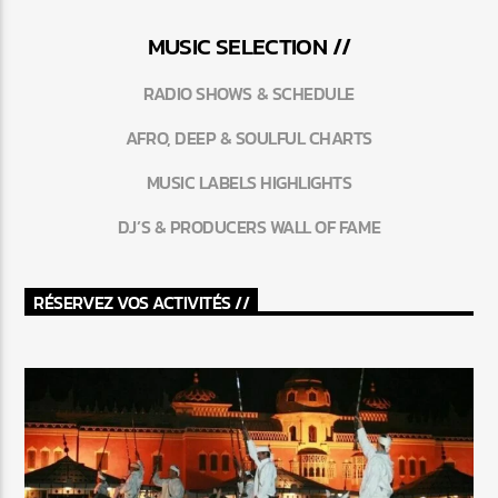
MUSIC SELECTION //
RADIO SHOWS & SCHEDULE
AFRO, DEEP & SOULFUL CHARTS
MUSIC LABELS HIGHLIGHTS
DJ’S & PRODUCERS WALL OF FAME
RÉSERVEZ VOS ACTIVITÉS //