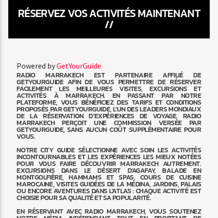
RÉSERVEZ VOS ACTIVITÉS MAINTENANT
//
Powered by
GetYourGuide
RADIO MARRAKECH EST PARTENAIRE AFFILIÉ DE
GETYOURGUIDE AFIN DE VOUS PERMETTRE DE RÉSERVER
FACILEMENT LES MEILLEURES VISITES, EXCURSIONS ET
ACTIVITÉS À MARRAKECH. EN PASSANT PAR NOTRE
PLATEFORME, VOUS BÉNÉFICIEZ DES TARIFS ET CONDITIONS
PROPOSÉS PAR GETYOURGUIDE, L’UN DES LEADERS MONDIAUX
DE LA RÉSERVATION D’EXPÉRIENCES DE VOYAGE. RADIO
MARRAKECH PERÇOIT UNE COMMISSION VERSÉE PAR
GETYOURGUIDE, SANS AUCUN COÛT SUPPLÉMENTAIRE POUR
VOUS.
NOTRE CITY GUIDE SÉLECTIONNE AVEC SOIN LES ACTIVITÉS
INCONTOURNABLES ET LES EXPÉRIENCES LES MIEUX NOTÉES
POUR VOUS FAIRE DÉCOUVRIR MARRAKECH AUTREMENT.
EXCURSIONS DANS LE DÉSERT D’AGAFAY, BALADE EN
MONTGOLFIÈRE, HAMMAMS ET SPAS, COURS DE CUISINE
MAROCAINE, VISITES GUIDÉES DE LA MÉDINA, JARDINS, PALAIS
OU ENCORE AVENTURES DANS L’ATLAS : CHAQUE ACTIVITÉ EST
CHOISIE POUR SA QUALITÉ ET SA POPULARITÉ.
EN RÉSERVANT AVEC RADIO MARRAKECH, VOUS SOUTENEZ
NOTRE MÉDIA INDÉPENDANT TOUT EN PROFITANT DE