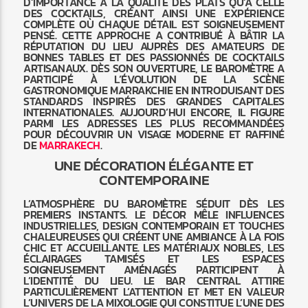
D’IMPORTANCE À LA QUALITÉ DES PLATS QU’À CELLE
DES COCKTAILS, CRÉANT AINSI UNE EXPÉRIENCE
COMPLÈTE OÙ CHAQUE DÉTAIL EST SOIGNEUSEMENT
PENSÉ. CETTE APPROCHE A CONTRIBUÉ À BÂTIR LA
RÉPUTATION DU LIEU AUPRÈS DES AMATEURS DE
BONNES TABLES ET DES PASSIONNÉS DE COCKTAILS
ARTISANAUX. DÈS SON OUVERTURE, LE BAROMÈTRE A
PARTICIPÉ À L’ÉVOLUTION DE LA SCÈNE
GASTRONOMIQUE MARRAKCHIE EN INTRODUISANT DES
STANDARDS INSPIRÉS DES GRANDES CAPITALES
INTERNATIONALES. AUJOURD’HUI ENCORE, IL FIGURE
PARMI LES ADRESSES LES PLUS RECOMMANDÉES
POUR DÉCOUVRIR UN VISAGE MODERNE ET RAFFINÉ
DE
MARRAKECH
.
UNE DÉCORATION ÉLÉGANTE ET
CONTEMPORAINE
L’ATMOSPHÈRE DU BAROMÈTRE SÉDUIT DÈS LES
PREMIERS INSTANTS. LE DÉCOR MÊLE INFLUENCES
INDUSTRIELLES, DESIGN CONTEMPORAIN ET TOUCHES
CHALEUREUSES QUI CRÉENT UNE AMBIANCE À LA FOIS
CHIC ET ACCUEILLANTE. LES MATÉRIAUX NOBLES, LES
ÉCLAIRAGES TAMISÉS ET LES ESPACES
SOIGNEUSEMENT AMÉNAGÉS PARTICIPENT À
L’IDENTITÉ DU LIEU. LE BAR CENTRAL ATTIRE
PARTICULIÈREMENT L’ATTENTION ET MET EN VALEUR
L’UNIVERS DE LA MIXOLOGIE QUI CONSTITUE L’UNE DES