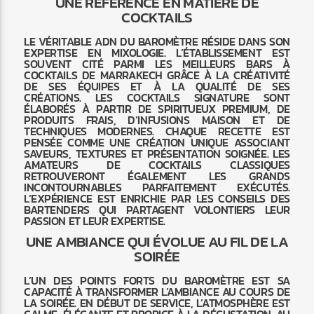
UNE RÉFÉRENCE EN MATIÈRE DE
COCKTAILS
LE VÉRITABLE ADN DU BAROMÈTRE RÉSIDE DANS SON
EXPERTISE EN MIXOLOGIE. L’ÉTABLISSEMENT EST
SOUVENT CITÉ PARMI LES MEILLEURS BARS À
COCKTAILS DE MARRAKECH GRÂCE À LA CRÉATIVITÉ
DE SES ÉQUIPES ET À LA QUALITÉ DE SES
CRÉATIONS. LES COCKTAILS SIGNATURE SONT
ÉLABORÉS À PARTIR DE SPIRITUEUX PREMIUM, DE
PRODUITS FRAIS, D’INFUSIONS MAISON ET DE
TECHNIQUES MODERNES. CHAQUE RECETTE EST
PENSÉE COMME UNE CRÉATION UNIQUE ASSOCIANT
SAVEURS, TEXTURES ET PRÉSENTATION SOIGNÉE. LES
AMATEURS DE COCKTAILS CLASSIQUES
RETROUVERONT ÉGALEMENT LES GRANDS
INCONTOURNABLES PARFAITEMENT EXÉCUTÉS.
L’EXPÉRIENCE EST ENRICHIE PAR LES CONSEILS DES
BARTENDERS QUI PARTAGENT VOLONTIERS LEUR
PASSION ET LEUR EXPERTISE.
UNE AMBIANCE QUI ÉVOLUE AU FIL DE LA
SOIRÉE
L’UN DES POINTS FORTS DU BAROMÈTRE EST SA
CAPACITÉ À TRANSFORMER L’AMBIANCE AU COURS DE
LA SOIRÉE. EN DÉBUT DE SERVICE, L’ATMOSPHÈRE EST
CALME, ÉLÉGANTE ET PROPICE À LA DÉGUSTATION. AU