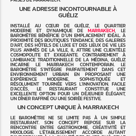
UNE ADRESSE INCONTOURNABLE À
GUÉLIZ
INSTALLÉ AU CŒUR DE GUÉLIZ, LE QUARTIER
MODERNE ET DYNAMIQUE DE
MARRAKECH
, LE
BAROMÈTRE BÉNÉFICIE D’UN EMPLACEMENT IDÉAL. À
PROXIMITÉ DES BOUTIQUES TENDANCE, DES GALERIES
D’ART, DES HÔTELS DE LUXE ET DES LIEUX DE VIE LES
PLUS ANIMÉS DE LA VILLE, IL ATTIRE UNE CLIENTÈLE
COSMOPOLITE ET EXIGEANTE. CONTRAIREMENT À
L’AMBIANCE TRADITIONNELLE DE LA MÉDINA, GUÉLIZ
INCARNE LE MARRAKECH CONTEMPORAIN. LE
BAROMÈTRE S’INTÈGRE PARFAITEMENT DANS CET
ENVIRONNEMENT URBAIN EN PROPOSANT UNE
EXPÉRIENCE MODERNE, SOPHISTIQUÉE ET
RÉSOLUMENT TOURNÉE VERS L’INNOVATION. FACILE
D’ACCÈS, LE RESTAURANT CONSTITUE UNE
EXCELLENTE OPTION POUR UN DÉJEUNER ÉLÉGANT,
UN DÎNER RAFFINÉ OU UNE SOIRÉE FESTIVE.
UN CONCEPT UNIQUE À MARRAKECH
LE BAROMÈTRE NE SE LIMITE PAS À UN SIMPLE
RESTAURANT. SON CONCEPT REPOSE SUR LA
RENCONTRE ENTRE GASTRONOMIE, CRÉATIVITÉ ET
MIXOLOGIE. L’ÉTABLISSEMENT ACCORDE AUTANT