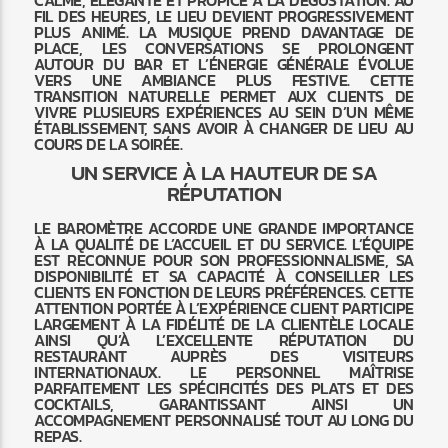
FIL DES HEURES, LE LIEU DEVIENT PROGRESSIVEMENT
PLUS ANIMÉ. LA MUSIQUE PREND DAVANTAGE DE
PLACE, LES CONVERSATIONS SE PROLONGENT
AUTOUR DU BAR ET L’ÉNERGIE GÉNÉRALE ÉVOLUE
VERS UNE AMBIANCE PLUS FESTIVE. CETTE
TRANSITION NATURELLE PERMET AUX CLIENTS DE
VIVRE PLUSIEURS EXPÉRIENCES AU SEIN D’UN MÊME
ÉTABLISSEMENT, SANS AVOIR À CHANGER DE LIEU AU
COURS DE LA SOIRÉE.
UN SERVICE À LA HAUTEUR DE SA
RÉPUTATION
LE BAROMÈTRE ACCORDE UNE GRANDE IMPORTANCE
À LA QUALITÉ DE L’ACCUEIL ET DU SERVICE. L’ÉQUIPE
EST RECONNUE POUR SON PROFESSIONNALISME, SA
DISPONIBILITÉ ET SA CAPACITÉ À CONSEILLER LES
CLIENTS EN FONCTION DE LEURS PRÉFÉRENCES. CETTE
ATTENTION PORTÉE À L’EXPÉRIENCE CLIENT PARTICIPE
LARGEMENT À LA FIDÉLITÉ DE LA CLIENTÈLE LOCALE
AINSI QU’À L’EXCELLENTE RÉPUTATION DU
RESTAURANT AUPRÈS DES VISITEURS
INTERNATIONAUX. LE PERSONNEL MAÎTRISE
PARFAITEMENT LES SPÉCIFICITÉS DES PLATS ET DES
COCKTAILS, GARANTISSANT AINSI UN
ACCOMPAGNEMENT PERSONNALISÉ TOUT AU LONG DU
REPAS.