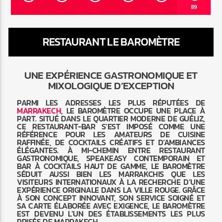
89
RESTAURANT LE BAROMÈTRE
Radio Marrakech
UNE EXPÉRIENCE GASTRONOMIQUE ET
MIXOLOGIQUE D’EXCEPTION
PARMI LES ADRESSES LES PLUS RÉPUTÉES DE
MARRAKECH
, LE BAROMÈTRE OCCUPE UNE PLACE À
PART. SITUÉ DANS LE QUARTIER MODERNE DE GUÉLIZ,
CE RESTAURANT-BAR S’EST IMPOSÉ COMME UNE
RÉFÉRENCE POUR LES AMATEURS DE CUISINE
RAFFINÉE, DE COCKTAILS CRÉATIFS ET D’AMBIANCES
ÉLÉGANTES. À MI-CHEMIN ENTRE RESTAURANT
GASTRONOMIQUE, SPEAKEASY CONTEMPORAIN ET
BAR À COCKTAILS HAUT DE GAMME, LE BAROMÈTRE
SÉDUIT AUSSI BIEN LES MARRAKCHIS QUE LES
VISITEURS INTERNATIONAUX À LA RECHERCHE D’UNE
EXPÉRIENCE ORIGINALE DANS LA VILLE ROUGE. GRÂCE
À SON CONCEPT INNOVANT, SON SERVICE SOIGNÉ ET
SA CARTE ÉLABORÉE AVEC EXIGENCE, LE BAROMÈTRE
EST DEVENU L’UN DES ÉTABLISSEMENTS LES PLUS
PRISÉS DE MARRAKECH.