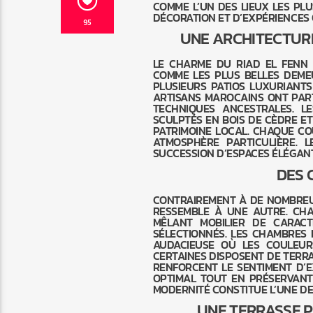
COMME L’UN DES LIEUX LES PL
DÉCORATION ET D’EXPÉRIENCES 
95
UNE ARCHITECTUR
LE CHARME DU RIAD EL FENN 
COMME LES PLUS BELLES DEMEU
PLUSIEURS PATIOS LUXURIANTS
ARTISANS MAROCAINS ONT PART
TECHNIQUES ANCESTRALES. L
SCULPTÉS EN BOIS DE CÈDRE E
PATRIMOINE LOCAL. CHAQUE CO
ATMOSPHÈRE PARTICULIÈRE. 
SUCCESSION D’ESPACES ÉLÉGANT
DES 
CONTRAIREMENT À DE NOMBREU
RESSEMBLE À UNE AUTRE. CH
MÊLANT MOBILIER DE CARACT
SÉLECTIONNÉS. LES CHAMBRES
AUDACIEUSE OÙ LES COULEUR
CERTAINES DISPOSENT DE TERRA
RENFORCENT LE SENTIMENT D’
OPTIMAL TOUT EN PRÉSERVANT 
MODERNITÉ CONSTITUE L’UNE DE
UNE TERRASSE 