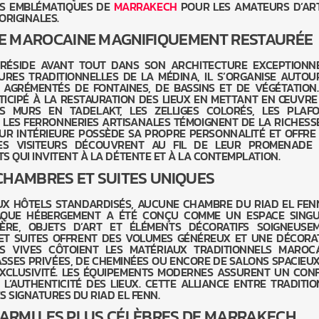
US EMBLÉMATIQUES DE
MARRAKECH
POUR LES AMATEURS D’ART
ORIGINALES.
E MAROCAINE MAGNIFIQUEMENT RESTAURÉE
RÉSIDE AVANT TOUT DANS SON ARCHITECTURE EXCEPTIONNE
RES TRADITIONNELLES DE LA MÉDINA, IL S’ORGANISE AUTOU
 AGRÉMENTÉS DE FONTAINES, DE BASSINS ET DE VÉGÉTATION.
ICIPÉ À LA RESTAURATION DES LIEUX EN METTANT EN ŒUVRE
ES MURS EN TADELAKT, LES ZELLIGES COLORÉS, LES PLAF
T LES FERRONNERIES ARTISANALES TÉMOIGNENT DE LA RICHESS
UR INTÉRIEURE POSSÈDE SA PROPRE PERSONNALITÉ ET OFFRE
LES VISITEURS DÉCOUVRENT AU FIL DE LEUR PROMENADE
S QUI INVITENT À LA DÉTENTE ET À LA CONTEMPLATION.
CHAMBRES ET SUITES UNIQUES
X HÔTELS STANDARDISÉS, AUCUNE CHAMBRE DU RIAD EL FEN
AQUE HÉBERGEMENT A ÉTÉ CONÇU COMME UN ESPACE SINGU
ÈRE, OBJETS D’ART ET ÉLÉMENTS DÉCORATIFS SOIGNEUSE
 ET SUITES OFFRENT DES VOLUMES GÉNÉREUX ET UNE DÉCORA
S VIVES CÔTOIENT LES MATÉRIAUX TRADITIONNELS MAROCA
SSES PRIVÉES, DE CHEMINÉES OU ENCORE DE SALONS SPACIEUX
EXCLUSIVITÉ. LES ÉQUIPEMENTS MODERNES ASSURENT UN CON
L’AUTHENTICITÉ DES LIEUX. CETTE ALLIANCE ENTRE TRADITIO
S SIGNATURES DU RIAD EL FENN.
PARMI LES PLUS CÉLÈBRES DE MARRAKECH