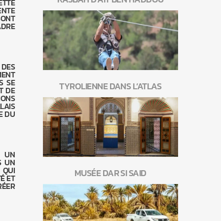
ETTE
ENTE
SONT
ADRE
 DES
MENT
S SE
TYROLIENNE DANS L’ATLAS
T DE
IONS
LAIS
E DU
S UN
S UN
 QUI
MUSÉE DAR SI SAID
É ET
RÉER