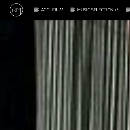
ACCUEIL //
MUSIC SELECTION //
CURRENT TRACK
YOU MAKE ME FALL IN LOVE
AJNA (BE)