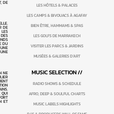
, DE
LES HÔTELS & PALACES
LES CAMPS & BIVOUACS À AGAFAY
LLE.
BIEN ÊTRE, HAMMAMS & SPAS
R DE
 LES
 DES
LES GOLFS DE MARRAKECH
ONDS
E DU
VISITER LES PARCS & JARDINS
 UNE
 UNE
MUSÉES & GALERIES D’ART
MUSIC SELECTION //
N NE
LIER
MENT
RADIO SHOWS & SCHEDULE
TION
INS.
 QUI
AFRO, DEEP & SOULFUL CHARTS
FORT
N ET
MUSIC LABELS HIGHLIGHTS