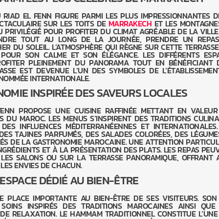
RIAD EL FENN FIGURE PARMI LES PLUS IMPRESSIONNANTES D
CTACULAIRE SUR LES TOITS DE
MARRAKECH
ET LES MONTAGNE
EU PRIVILÉGIÉ POUR PROFITER DU CLIMAT AGRÉABLE DE LA VILLE.
ENDRE TOUT AU LONG DE LA JOURNÉE, PRENDRE UN REPA
ER DU SOLEIL. L’ATMOSPHÈRE QUI RÈGNE SUR CETTE TERRASSE
 POUR SON CALME ET SON ÉLÉGANCE. LES DIFFÉRENTS ESP
OFITER PLEINEMENT DU PANORAMA TOUT EN BÉNÉFICIANT 
RASSE EST DEVENUE L’UN DES SYMBOLES DE L’ÉTABLISSEMEN
NOMMÉE INTERNATIONALE.
OMIE INSPIRÉE DES SAVEURS LOCALES
FENN PROPOSE UNE CUISINE RAFFINÉE METTANT EN VALEUR
S DU MAROC. LES MENUS S’INSPIRENT DES TRADITIONS CULINA
DES INFLUENCES MÉDITERRANÉENNES ET INTERNATIONALES.
DES TAJINES PARFUMÉS, DES SALADES COLORÉES, DES LÉGUME
RÉS DE LA GASTRONOMIE MAROCAINE. UNE ATTENTION PARTICUL
INGRÉDIENTS ET À LA PRÉSENTATION DES PLATS. LES REPAS PEU
, LES SALONS OU SUR LA TERRASSE PANORAMIQUE, OFFRANT A
LES ENVIES DE CHACUN.
ESPACE DÉDIÉ AU BIEN-ÊTRE
E PLACE IMPORTANTE AU BIEN-ÊTRE DE SES VISITEURS. SON
SOINS INSPIRÉS DES TRADITIONS MAROCAINES AINSI QUE
DE RELAXATION. LE HAMMAM TRADITIONNEL CONSTITUE L’UNE