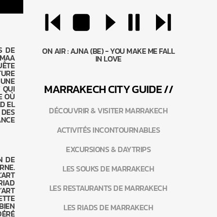
S DE
ON AIR :
AJNA (BE) - YOU MAKE ME FALL
EMAA
IN LOVE
UÊTE
TURE
 UNE
MARRAKEC
H
CITY GUIDE //
 QUI
E OÙ
D EL
DÉCOUVRIR & VISITER MARRAKECH
 DES
ANCE
ACTIVITÉS INCONTOURNABLES
EXCURSIONS & DAYTRIPS
N DE
RNE.
LES SOUKS DE MARRAKECH
’ART
RIAD
LES RESTAURANTS DE MARRAKECH
’ART
ETTE
BIEN
LES RIADS DE MARRAKECH
DÉRÉ