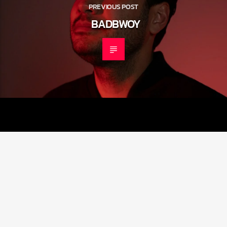
PREVIOUS POST
BADBWOY
RADIO MARRAKECH : AFRO, DEEP & SOULFUL MUSIC +
MARRAKECH CITY GUIDE
MUSIC SELECTION //
MARRAKECH CITY GUIDE //
CONTACT & AFFILIATIONS //