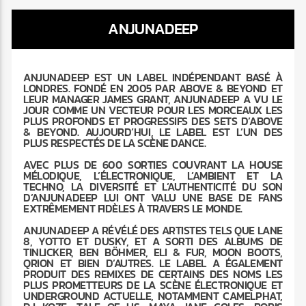
ANJUNADEEP
ANJUNADEEP EST UN LABEL INDÉPENDANT BASÉ À
LONDRES. FONDÉ EN 2005 PAR ABOVE & BEYOND ET
Radio Marrakech
LEUR MANAGER JAMES GRANT, ANJUNADEEP A VU LE
JOUR COMME UN VECTEUR POUR LES MORCEAUX LES
PLUS PROFONDS ET PROGRESSIFS DES SETS D’ABOVE
& BEYOND. AUJOURD’HUI, LE LABEL EST L’UN DES
PLUS RESPECTÉS DE LA SCÈNE DANCE.
AVEC PLUS DE 600 SORTIES COUVRANT LA HOUSE
MÉLODIQUE, L’ÉLECTRONIQUE, L’AMBIENT ET LA
TECHNO, LA DIVERSITÉ ET L’AUTHENTICITÉ DU SON
D’ANJUNADEEP LUI ONT VALU UNE BASE DE FANS
EXTRÊMEMENT FIDÈLES À TRAVERS LE MONDE.
ANJUNADEEP A RÉVÉLÉ DES ARTISTES TELS QUE LANE
8, YOTTO ET DUSKY, ET A SORTI DES ALBUMS DE
TINLICKER, BEN BÖHMER, ELI & FUR, MOON BOOTS,
QRION ET BIEN D’AUTRES. LE LABEL A ÉGALEMENT
PRODUIT DES REMIXES DE CERTAINS DES NOMS LES
PLUS PROMETTEURS DE LA SCÈNE ÉLECTRONIQUE ET
UNDERGROUND ACTUELLE, NOTAMMENT CAMELPHAT,