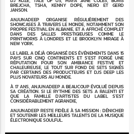
DJ KOZE, TALE OF US, MAYA JANE COLES, BORIS
BREJCHA, TSHA, KENNY DOPE, NERO ET GERD
JANSON.
ANJUNADEEP ORGANISE RÉGULIÈREMENT DES
SHOWCASES À TRAVERS LE MONDE, NOTAMMENT SON
PROPRE FESTIVAL EN ALBANIE, ET A AFFICHÉ COMPLET
DANS DES SALLES PRESTIGIEUSES COMME LE
PRINTWORKS À LONDRES ET LE BROOKLYN MIRAGE À
NEW YORK.
LE LABEL A DÉJÀ ORGANISÉ DES ÉVÉNEMENTS DANS 15
PAYS SUR CINQ CONTINENTS ET S’EST FORGÉ UNE
RÉPUTATION POUR SON AMBIANCE FESTIVE ET
CHALEUREUSE, LE TOUT SUR FOND DE SETS SIGNÉS
PAR CERTAINS DES PRODUCTEURS ET DJS DEEP LES
PLUS NOVATEURS AU MONDE.
À 17 ANS, ANJUNADEEP A BEAUCOUP ÉVOLUÉ DEPUIS
SA CRÉATION. SI LE RYTHME DES SETS A RALENTI ET
QUE LA FAMILLE D’ARTISTES DU LABEL S’EST
CONSIDÉRABLEMENT AGRANDIE,
ANJUNADEEP RESTE FIDÈLE À SA MISSION : DÉNICHER
ET SOUTENIR LES MEILLEURS TALENTS DE LA MUSIQUE
ÉLECTRONIQUE SOULFUL.