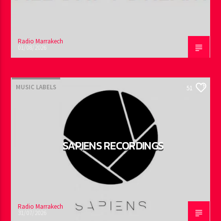
Radio Marrakech
01/08/2026
MUSIC LABELS
51
SAPIENS RECORDINGS
Radio Marrakech
31/07/2026