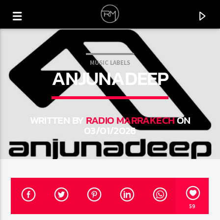
MUSIC LABELS
ANJUNADEEP
WRITTEN BY
RADIO MARRAKECH
ON
03/01/2026
CURRENT TRACK
TAKE CONTROL
59
SAM CURRAN & HARRY UNSWORTH