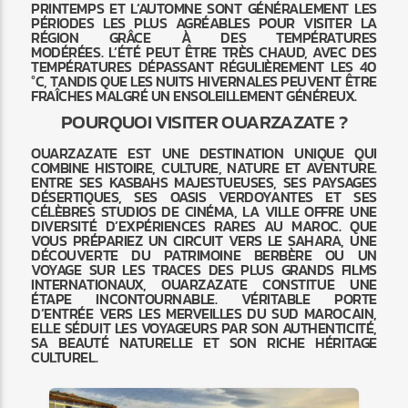
PRINTEMPS ET L’AUTOMNE SONT GÉNÉRALEMENT LES
PÉRIODES LES PLUS AGRÉABLES POUR VISITER LA
RÉGION GRÂCE À DES TEMPÉRATURES
MODÉRÉES. L’ÉTÉ PEUT ÊTRE TRÈS CHAUD, AVEC DES
TEMPÉRATURES DÉPASSANT RÉGULIÈREMENT LES 40
°C, TANDIS QUE LES NUITS HIVERNALES PEUVENT ÊTRE
FRAÎCHES MALGRÉ UN ENSOLEILLEMENT GÉNÉREUX.
POURQUOI VISITER OUARZAZATE ?
OUARZAZATE EST UNE DESTINATION UNIQUE QUI
COMBINE HISTOIRE, CULTURE, NATURE ET AVENTURE.
ENTRE SES KASBAHS MAJESTUEUSES, SES PAYSAGES
DÉSERTIQUES, SES OASIS VERDOYANTES ET SES
CÉLÈBRES STUDIOS DE CINÉMA, LA VILLE OFFRE UNE
DIVERSITÉ D’EXPÉRIENCES RARES AU MAROC. QUE
VOUS PRÉPARIEZ UN CIRCUIT VERS LE SAHARA, UNE
DÉCOUVERTE DU PATRIMOINE BERBÈRE OU UN
VOYAGE SUR LES TRACES DES PLUS GRANDS FILMS
INTERNATIONAUX, OUARZAZATE CONSTITUE UNE
ÉTAPE INCONTOURNABLE. VÉRITABLE PORTE
D’ENTRÉE VERS LES MERVEILLES DU SUD MAROCAIN,
ELLE SÉDUIT LES VOYAGEURS PAR SON AUTHENTICITÉ,
SA BEAUTÉ NATURELLE ET SON RICHE HÉRITAGE
CULTUREL.