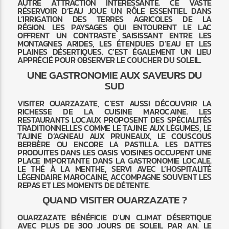
AUTRE ATTRACTION INTÉRESSANTE. CE VASTE
RÉSERVOIR D’EAU JOUE UN RÔLE ESSENTIEL DANS
L’IRRIGATION DES TERRES AGRICOLES DE LA
RÉGION. LES PAYSAGES QUI ENTOURENT LE LAC
OFFRENT UN CONTRASTE SAISISSANT ENTRE LES
MONTAGNES ARIDES, LES ÉTENDUES D’EAU ET LES
PLAINES DÉSERTIQUES. C’EST ÉGALEMENT UN LIEU
APPRÉCIÉ POUR OBSERVER LE COUCHER DU SOLEIL.
UNE GASTRONOMIE AUX SAVEURS DU
SUD
VISITER OUARZAZATE, C’EST AUSSI DÉCOUVRIR LA
RICHESSE DE LA CUISINE MAROCAINE. LES
RESTAURANTS LOCAUX PROPOSENT DES SPÉCIALITÉS
TRADITIONNELLES COMME LE TAJINE AUX LÉGUMES, LE
TAJINE D’AGNEAU AUX PRUNEAUX, LE COUSCOUS
BERBÈRE OU ENCORE LA PASTILLA. LES DATTES
PRODUITES DANS LES OASIS VOISINES OCCUPENT UNE
PLACE IMPORTANTE DANS LA GASTRONOMIE LOCALE.
LE THÉ À LA MENTHE, SERVI AVEC L’HOSPITALITÉ
LÉGENDAIRE MAROCAINE, ACCOMPAGNE SOUVENT LES
REPAS ET LES MOMENTS DE DÉTENTE.
QUAND VISITER OUARZAZATE ?
OUARZAZATE BÉNÉFICIE D’UN CLIMAT DÉSERTIQUE
AVEC PLUS DE 300 JOURS DE SOLEIL PAR AN. LE