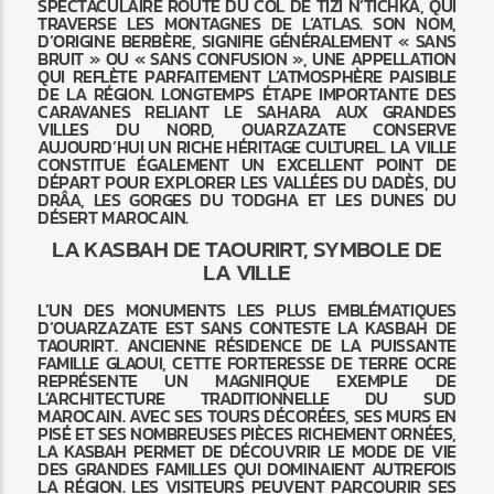
SPECTACULAIRE ROUTE DU COL DE TIZI N’TICHKA, QUI
TRAVERSE LES MONTAGNES DE L’ATLAS. SON NOM,
D’ORIGINE BERBÈRE, SIGNIFIE GÉNÉRALEMENT « SANS
BRUIT » OU « SANS CONFUSION », UNE APPELLATION
QUI REFLÈTE PARFAITEMENT L’ATMOSPHÈRE PAISIBLE
DE LA RÉGION. LONGTEMPS ÉTAPE IMPORTANTE DES
CARAVANES RELIANT LE SAHARA AUX GRANDES
VILLES DU NORD, OUARZAZATE CONSERVE
AUJOURD’HUI UN RICHE HÉRITAGE CULTUREL. LA VILLE
CONSTITUE ÉGALEMENT UN EXCELLENT POINT DE
DÉPART POUR EXPLORER LES VALLÉES DU DADÈS, DU
DRÂA, LES GORGES DU TODGHA ET LES DUNES DU
DÉSERT MAROCAIN.
LA KASBAH DE TAOURIRT, SYMBOLE DE
LA VILLE
L’UN DES MONUMENTS LES PLUS EMBLÉMATIQUES
D’OUARZAZATE EST SANS CONTESTE LA KASBAH DE
TAOURIRT. ANCIENNE RÉSIDENCE DE LA PUISSANTE
FAMILLE GLAOUI, CETTE FORTERESSE DE TERRE OCRE
REPRÉSENTE UN MAGNIFIQUE EXEMPLE DE
L’ARCHITECTURE TRADITIONNELLE DU SUD
MAROCAIN. AVEC SES TOURS DÉCORÉES, SES MURS EN
PISÉ ET SES NOMBREUSES PIÈCES RICHEMENT ORNÉES,
LA KASBAH PERMET DE DÉCOUVRIR LE MODE DE VIE
DES GRANDES FAMILLES QUI DOMINAIENT AUTREFOIS
LA RÉGION. LES VISITEURS PEUVENT PARCOURIR SES