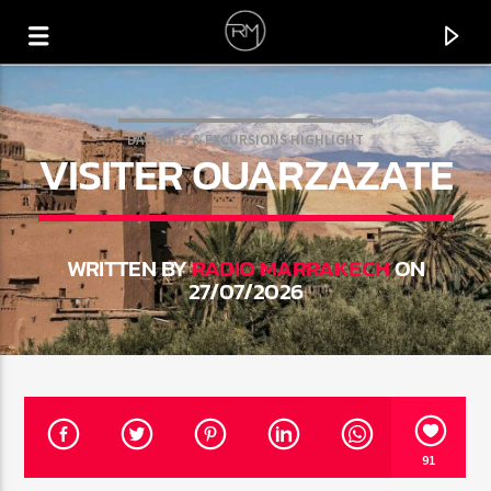
DAYTRIPS & EXCURSIONS HIGHLIGHT
VISITER OUARZAZATE
WRITTEN BY
RADIO MARRAKECH
ON
27/07/2026
CURRENT TRACK
HOLA
91
ORTTEGA COL & GROOVN