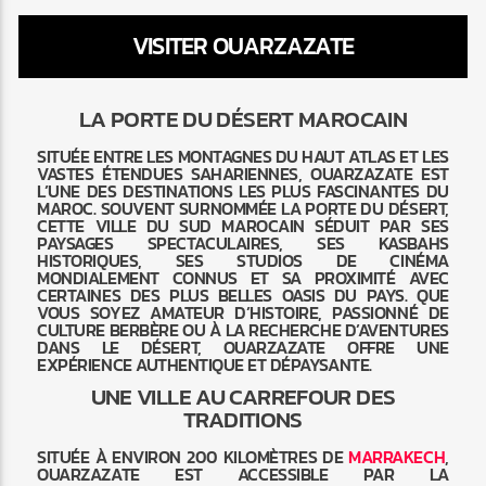
VISITER OUARZAZATE
LA PORTE DU DÉSERT MAROCAIN
Radio Marrakech
SITUÉE ENTRE LES MONTAGNES DU HAUT ATLAS ET LES
VASTES ÉTENDUES SAHARIENNES, OUARZAZATE EST
L’UNE DES DESTINATIONS LES PLUS FASCINANTES DU
MAROC. SOUVENT SURNOMMÉE LA PORTE DU DÉSERT,
CETTE VILLE DU SUD MAROCAIN SÉDUIT PAR SES
PAYSAGES SPECTACULAIRES, SES KASBAHS
HISTORIQUES, SES STUDIOS DE CINÉMA
MONDIALEMENT CONNUS ET SA PROXIMITÉ AVEC
CERTAINES DES PLUS BELLES OASIS DU PAYS. QUE
VOUS SOYEZ AMATEUR D’HISTOIRE, PASSIONNÉ DE
CULTURE BERBÈRE OU À LA RECHERCHE D’AVENTURES
DANS LE DÉSERT, OUARZAZATE OFFRE UNE
EXPÉRIENCE AUTHENTIQUE ET DÉPAYSANTE.
UNE VILLE AU CARREFOUR DES
TRADITIONS
SITUÉE À ENVIRON 200 KILOMÈTRES DE
MARRAKECH
,
OUARZAZATE EST ACCESSIBLE PAR LA