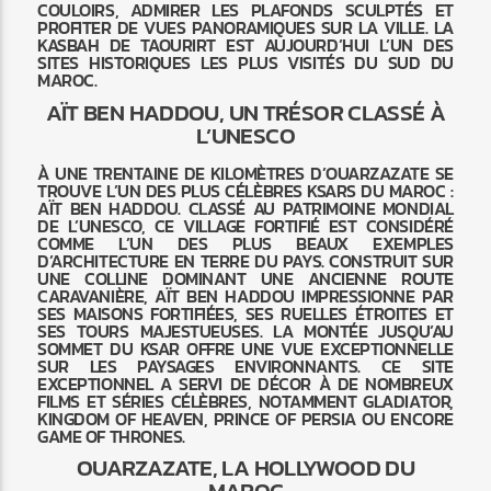
COULOIRS, ADMIRER LES PLAFONDS SCULPTÉS ET
PROFITER DE VUES PANORAMIQUES SUR LA VILLE. LA
KASBAH DE TAOURIRT EST AUJOURD’HUI L’UN DES
SITES HISTORIQUES LES PLUS VISITÉS DU SUD DU
MAROC.
AÏT BEN HADDOU, UN TRÉSOR CLASSÉ À
L’UNESCO
À UNE TRENTAINE DE KILOMÈTRES D’OUARZAZATE SE
TROUVE L’UN DES PLUS CÉLÈBRES KSARS DU MAROC :
AÏT BEN HADDOU. CLASSÉ AU PATRIMOINE MONDIAL
DE L’UNESCO, CE VILLAGE FORTIFIÉ EST CONSIDÉRÉ
COMME L’UN DES PLUS BEAUX EXEMPLES
D’ARCHITECTURE EN TERRE DU PAYS. CONSTRUIT SUR
UNE COLLINE DOMINANT UNE ANCIENNE ROUTE
CARAVANIÈRE, AÏT BEN HADDOU IMPRESSIONNE PAR
SES MAISONS FORTIFIÉES, SES RUELLES ÉTROITES ET
SES TOURS MAJESTUEUSES. LA MONTÉE JUSQU’AU
SOMMET DU KSAR OFFRE UNE VUE EXCEPTIONNELLE
SUR LES PAYSAGES ENVIRONNANTS. CE SITE
EXCEPTIONNEL A SERVI DE DÉCOR À DE NOMBREUX
FILMS ET SÉRIES CÉLÈBRES, NOTAMMENT GLADIATOR,
KINGDOM OF HEAVEN, PRINCE OF PERSIA OU ENCORE
GAME OF THRONES.
OUARZAZATE, LA HOLLYWOOD DU
MAROC