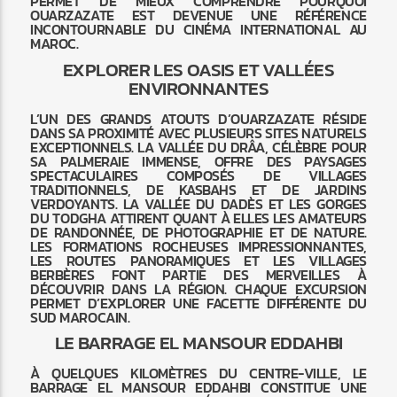
PERMET DE MIEUX COMPRENDRE POURQUOI
OUARZAZATE EST DEVENUE UNE RÉFÉRENCE
INCONTOURNABLE DU CINÉMA INTERNATIONAL AU
MAROC.
EXPLORER LES OASIS ET VALLÉES
ENVIRONNANTES
L’UN DES GRANDS ATOUTS D’OUARZAZATE RÉSIDE
DANS SA PROXIMITÉ AVEC PLUSIEURS SITES NATURELS
EXCEPTIONNELS. LA VALLÉE DU DRÂA, CÉLÈBRE POUR
SA PALMERAIE IMMENSE, OFFRE DES PAYSAGES
SPECTACULAIRES COMPOSÉS DE VILLAGES
TRADITIONNELS, DE KASBAHS ET DE JARDINS
VERDOYANTS. LA VALLÉE DU DADÈS ET LES GORGES
DU TODGHA ATTIRENT QUANT À ELLES LES AMATEURS
DE RANDONNÉE, DE PHOTOGRAPHIE ET DE NATURE.
LES FORMATIONS ROCHEUSES IMPRESSIONNANTES,
LES ROUTES PANORAMIQUES ET LES VILLAGES
BERBÈRES FONT PARTIE DES MERVEILLES À
DÉCOUVRIR DANS LA RÉGION. CHAQUE EXCURSION
PERMET D’EXPLORER UNE FACETTE DIFFÉRENTE DU
SUD MAROCAIN.
LE BARRAGE EL MANSOUR EDDAHBI
À QUELQUES KILOMÈTRES DU CENTRE-VILLE, LE
BARRAGE EL MANSOUR EDDAHBI CONSTITUE UNE