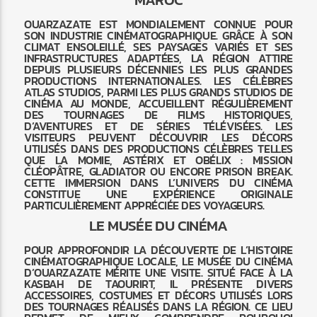
OUARZAZATE EST MONDIALEMENT CONNUE POUR
SON INDUSTRIE CINÉMATOGRAPHIQUE. GRÂCE À SON
CLIMAT ENSOLEILLÉ, SES PAYSAGES VARIÉS ET SES
INFRASTRUCTURES ADAPTÉES, LA RÉGION ATTIRE
DEPUIS PLUSIEURS DÉCENNIES LES PLUS GRANDES
PRODUCTIONS INTERNATIONALES. LES CÉLÈBRES
ATLAS STUDIOS, PARMI LES PLUS GRANDS STUDIOS DE
CINÉMA AU MONDE, ACCUEILLENT RÉGULIÈREMENT
DES TOURNAGES DE FILMS HISTORIQUES,
D’AVENTURES ET DE SÉRIES TÉLÉVISÉES. LES
VISITEURS PEUVENT DÉCOUVRIR LES DÉCORS
UTILISÉS DANS DES PRODUCTIONS CÉLÈBRES TELLES
QUE LA MOMIE, ASTÉRIX ET OBÉLIX : MISSION
CLÉOPÂTRE, GLADIATOR OU ENCORE PRISON BREAK.
CETTE IMMERSION DANS L’UNIVERS DU CINÉMA
CONSTITUE UNE EXPÉRIENCE ORIGINALE
PARTICULIÈREMENT APPRÉCIÉE DES VOYAGEURS.
LE MUSÉE DU CINÉMA
POUR APPROFONDIR LA DÉCOUVERTE DE L’HISTOIRE
CINÉMATOGRAPHIQUE LOCALE, LE MUSÉE DU CINÉMA
D’OUARZAZATE MÉRITE UNE VISITE. SITUÉ FACE À LA
KASBAH DE TAOURIRT, IL PRÉSENTE DIVERS
ACCESSOIRES, COSTUMES ET DÉCORS UTILISÉS LORS
DES TOURNAGES RÉALISÉS DANS LA RÉGION. CE LIEU