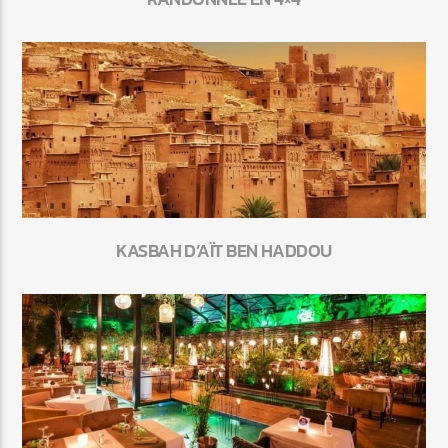
KASBAH D’AÏT BEN HADDOU