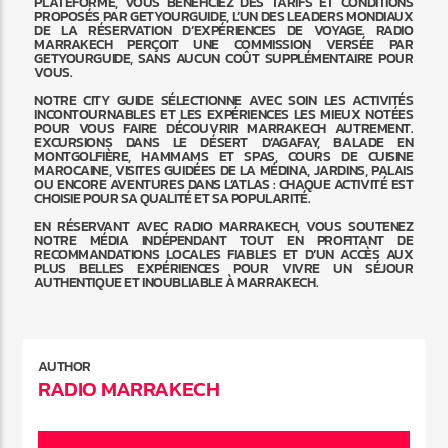
PLATEFORME, VOUS BÉNÉFICIEZ DES TARIFS ET CONDITIONS
PROPOSÉS PAR GETYOURGUIDE, L’UN DES LEADERS MONDIAUX
DE LA RÉSERVATION D’EXPÉRIENCES DE VOYAGE. RADIO
MARRAKECH PERÇOIT UNE COMMISSION VERSÉE PAR
GETYOURGUIDE, SANS AUCUN COÛT SUPPLÉMENTAIRE POUR
VOUS.
NOTRE CITY GUIDE SÉLECTIONNE AVEC SOIN LES ACTIVITÉS
INCONTOURNABLES ET LES EXPÉRIENCES LES MIEUX NOTÉES
POUR VOUS FAIRE DÉCOUVRIR MARRAKECH AUTREMENT.
EXCURSIONS DANS LE DÉSERT D’AGAFAY, BALADE EN
MONTGOLFIÈRE, HAMMAMS ET SPAS, COURS DE CUISINE
MAROCAINE, VISITES GUIDÉES DE LA MÉDINA, JARDINS, PALAIS
OU ENCORE AVENTURES DANS L’ATLAS : CHAQUE ACTIVITÉ EST
CHOISIE POUR SA QUALITÉ ET SA POPULARITÉ.
EN RÉSERVANT AVEC RADIO MARRAKECH, VOUS SOUTENEZ
NOTRE MÉDIA INDÉPENDANT TOUT EN PROFITANT DE
RECOMMANDATIONS LOCALES FIABLES ET D’UN ACCÈS AUX
PLUS BELLES EXPÉRIENCES POUR VIVRE UN SÉJOUR
AUTHENTIQUE ET INOUBLIABLE À MARRAKECH.
AUTHOR
RADIO MARRAKECH