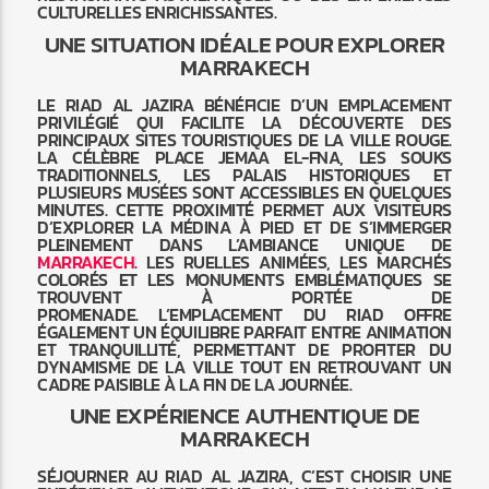
CULTURELLES ENRICHISSANTES.
UNE SITUATION IDÉALE POUR EXPLORER
MARRAKECH
LE RIAD AL JAZIRA BÉNÉFICIE D’UN EMPLACEMENT
PRIVILÉGIÉ QUI FACILITE LA DÉCOUVERTE DES
PRINCIPAUX SITES TOURISTIQUES DE LA VILLE ROUGE.
LA CÉLÈBRE PLACE JEMAA EL-FNA, LES SOUKS
TRADITIONNELS, LES PALAIS HISTORIQUES ET
PLUSIEURS MUSÉES SONT ACCESSIBLES EN QUELQUES
MINUTES. CETTE PROXIMITÉ PERMET AUX VISITEURS
D’EXPLORER LA MÉDINA À PIED ET DE S’IMMERGER
PLEINEMENT DANS L’AMBIANCE UNIQUE DE
MARRAKECH
. LES RUELLES ANIMÉES, LES MARCHÉS
COLORÉS ET LES MONUMENTS EMBLÉMATIQUES SE
TROUVENT À PORTÉE DE
PROMENADE. L’EMPLACEMENT DU RIAD OFFRE
ÉGALEMENT UN ÉQUILIBRE PARFAIT ENTRE ANIMATION
ET TRANQUILLITÉ, PERMETTANT DE PROFITER DU
DYNAMISME DE LA VILLE TOUT EN RETROUVANT UN
CADRE PAISIBLE À LA FIN DE LA JOURNÉE.
UNE EXPÉRIENCE AUTHENTIQUE DE
MARRAKECH
SÉJOURNER AU RIAD AL JAZIRA, C’EST CHOISIR UNE