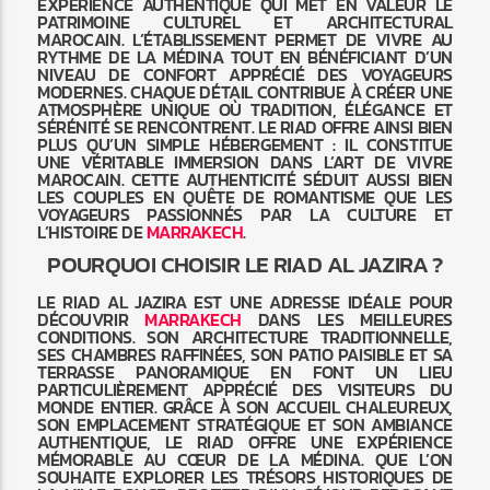
EXPÉRIENCE AUTHENTIQUE QUI MET EN VALEUR LE
PATRIMOINE CULTUREL ET ARCHITECTURAL
MAROCAIN. L’ÉTABLISSEMENT PERMET DE VIVRE AU
RYTHME DE LA MÉDINA TOUT EN BÉNÉFICIANT D’UN
NIVEAU DE CONFORT APPRÉCIÉ DES VOYAGEURS
MODERNES. CHAQUE DÉTAIL CONTRIBUE À CRÉER UNE
ATMOSPHÈRE UNIQUE OÙ TRADITION, ÉLÉGANCE ET
SÉRÉNITÉ SE RENCONTRENT. LE RIAD OFFRE AINSI BIEN
PLUS QU’UN SIMPLE HÉBERGEMENT : IL CONSTITUE
UNE VÉRITABLE IMMERSION DANS L’ART DE VIVRE
MAROCAIN. CETTE AUTHENTICITÉ SÉDUIT AUSSI BIEN
LES COUPLES EN QUÊTE DE ROMANTISME QUE LES
VOYAGEURS PASSIONNÉS PAR LA CULTURE ET
L’HISTOIRE DE
MARRAKECH
.
POURQUOI CHOISIR LE RIAD AL JAZIRA ?
LE RIAD AL JAZIRA EST UNE ADRESSE IDÉALE POUR
DÉCOUVRIR
MARRAKECH
DANS LES MEILLEURES
CONDITIONS. SON ARCHITECTURE TRADITIONNELLE,
SES CHAMBRES RAFFINÉES, SON PATIO PAISIBLE ET SA
TERRASSE PANORAMIQUE EN FONT UN LIEU
PARTICULIÈREMENT APPRÉCIÉ DES VISITEURS DU
MONDE ENTIER. GRÂCE À SON ACCUEIL CHALEUREUX,
SON EMPLACEMENT STRATÉGIQUE ET SON AMBIANCE
AUTHENTIQUE, LE RIAD OFFRE UNE EXPÉRIENCE
MÉMORABLE AU CŒUR DE LA MÉDINA. QUE L’ON
SOUHAITE EXPLORER LES TRÉSORS HISTORIQUES DE