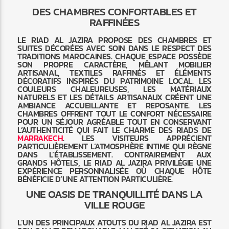
DES CHAMBRES CONFORTABLES ET
RAFFINÉES
LE RIAD AL JAZIRA PROPOSE DES CHAMBRES ET
SUITES DÉCORÉES AVEC SOIN DANS LE RESPECT DES
TRADITIONS MAROCAINES. CHAQUE ESPACE POSSÈDE
SON PROPRE CARACTÈRE, MÊLANT MOBILIER
ARTISANAL, TEXTILES RAFFINÉS ET ÉLÉMENTS
DÉCORATIFS INSPIRÉS DU PATRIMOINE LOCAL. LES
COULEURS CHALEUREUSES, LES MATÉRIAUX
NATURELS ET LES DÉTAILS ARTISANAUX CRÉENT UNE
AMBIANCE ACCUEILLANTE ET REPOSANTE. LES
CHAMBRES OFFRENT TOUT LE CONFORT NÉCESSAIRE
POUR UN SÉJOUR AGRÉABLE TOUT EN CONSERVANT
L’AUTHENTICITÉ QUI FAIT LE CHARME DES RIADS DE
MARRAKECH
. LES VISITEURS APPRÉCIENT
PARTICULIÈREMENT L’ATMOSPHÈRE INTIME QUI RÈGNE
DANS L’ÉTABLISSEMENT. CONTRAIREMENT AUX
GRANDS HÔTELS, LE RIAD AL JAZIRA PRIVILÉGIE UNE
EXPÉRIENCE PERSONNALISÉE OÙ CHAQUE HÔTE
BÉNÉFICIE D’UNE ATTENTION PARTICULIÈRE.
UNE OASIS DE TRANQUILLITÉ DANS LA
VILLE ROUGE
L’UN DES PRINCIPAUX ATOUTS DU RIAD AL JAZIRA EST