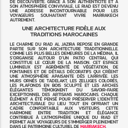
DE DÉCOUVERTE. GRÂCE À SON AUTHENTICITÉ ET À
SON ATMOSPHÈRE CONVIVIALE, LE RIAD EST DEVENU
UNE ADRESSE INCONTOURNABLE POUR LES
VOYAGEURS SOUHAITANT VIVRE MARRAKECH
AUTREMENT.
UNE ARCHITECTURE FIDÈLE AUX
TRADITIONS MAROCAINES
LE CHARME DU RIAD AL JAZIRA REPOSE EN GRANDE
PARTIE SUR SON ARCHITECTURE TRADITIONNELLE.
COMME LES PLUS BELLES DEMEURES DE LA MÉDINA, IL
S’ORGANISE AUTOUR D’UN PATIO CENTRAL QUI
CONSTITUE LE CŒUR DE LA MAISON. CET ESPACE
LUMINEUX EST AGRÉMENTÉ DE VÉGÉTATION, DE
FONTAINES ET DE DÉTAILS DÉCORATIFS QUI CRÉENT
UNE ATMOSPHÈRE APAISANTE DÈS L’ARRIVÉE. LES
MURS ORNÉS DE TADELAKT, LES ZELLIGES COLORÉS,
LES PLAFONDS EN BOIS SCULPTÉ ET LES ARCHES
ÉLÉGANTES TÉMOIGNENT DU SAVOIR-FAIRE
EXCEPTIONNEL DES ARTISANS MAROCAINS. CHAQUE
ÉLÉMENT A ÉTÉ PENSÉ POUR PRÉSERVER L’IDENTITÉ
ARCHITECTURALE DU LIEU TOUT EN OFFRANT UN
CADRE CONFORTABLE AUX VISITEURS. CETTE
HARMONIE ENTRE TRADITION ET ÉLÉGANCE
CONTRIBUE À L’ATMOSPHÈRE UNIQUE DU RIAD ET
PERMET AUX VOYAGEURS DE S’IMMERGER PLEINEMENT
DANS LE PATRIMOINE CULTUREL DE
MARRAKECH
.