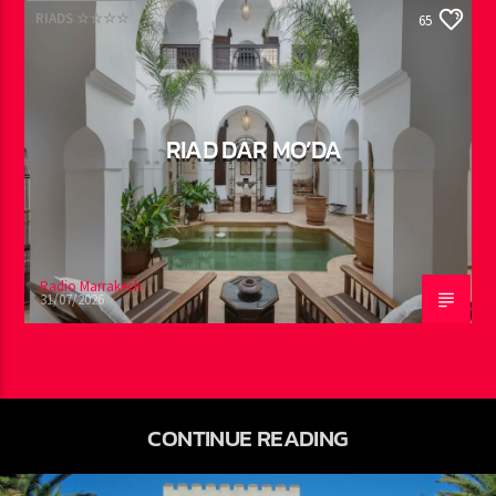
RIADS ☆☆☆☆
65
RIAD DAR MO’DA
Radio Marrakech
31/07/2026
CONTINUE READING