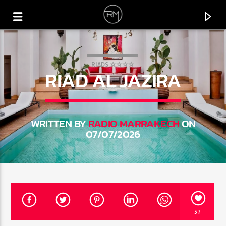
RIADS ☆☆☆☆
RIAD AL JAZIRA
WRITTEN BY
RADIO MARRAKECH
ON
07/07/2026
CURRENT TRACK
SILVER LINES
57
ANOTR