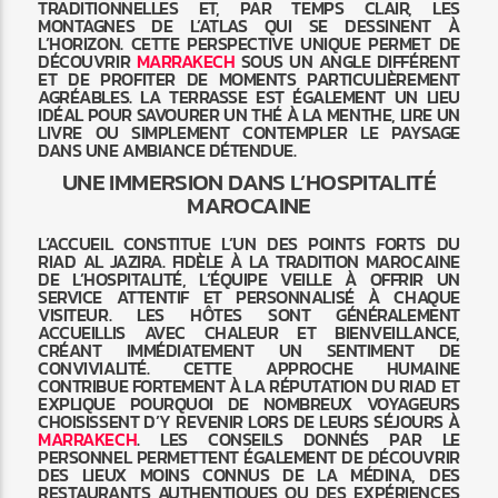
TRADITIONNELLES ET, PAR TEMPS CLAIR, LES
MONTAGNES DE L’ATLAS QUI SE DESSINENT À
L’HORIZON. CETTE PERSPECTIVE UNIQUE PERMET DE
DÉCOUVRIR
MARRAKECH
SOUS UN ANGLE DIFFÉRENT
ET DE PROFITER DE MOMENTS PARTICULIÈREMENT
AGRÉABLES. LA TERRASSE EST ÉGALEMENT UN LIEU
IDÉAL POUR SAVOURER UN THÉ À LA MENTHE, LIRE UN
LIVRE OU SIMPLEMENT CONTEMPLER LE PAYSAGE
DANS UNE AMBIANCE DÉTENDUE.
UNE IMMERSION DANS L’HOSPITALITÉ
MAROCAINE
L’ACCUEIL CONSTITUE L’UN DES POINTS FORTS DU
RIAD AL JAZIRA. FIDÈLE À LA TRADITION MAROCAINE
DE L’HOSPITALITÉ, L’ÉQUIPE VEILLE À OFFRIR UN
SERVICE ATTENTIF ET PERSONNALISÉ À CHAQUE
VISITEUR. LES HÔTES SONT GÉNÉRALEMENT
ACCUEILLIS AVEC CHALEUR ET BIENVEILLANCE,
CRÉANT IMMÉDIATEMENT UN SENTIMENT DE
CONVIVIALITÉ. CETTE APPROCHE HUMAINE
CONTRIBUE FORTEMENT À LA RÉPUTATION DU RIAD ET
EXPLIQUE POURQUOI DE NOMBREUX VOYAGEURS
CHOISISSENT D’Y REVENIR LORS DE LEURS SÉJOURS À
MARRAKECH
. LES CONSEILS DONNÉS PAR LE
PERSONNEL PERMETTENT ÉGALEMENT DE DÉCOUVRIR
DES LIEUX MOINS CONNUS DE LA MÉDINA, DES
RESTAURANTS AUTHENTIQUES OU DES EXPÉRIENCES