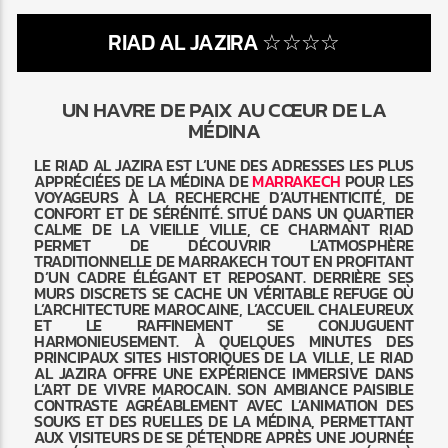
RIAD AL JAZIRA ☆☆☆☆
UN HAVRE DE PAIX AU CŒUR DE LA
MÉDINA
Radio Marrakech
LE RIAD AL JAZIRA EST L’UNE DES ADRESSES LES PLUS
APPRÉCIÉES DE LA MÉDINA DE
MARRAKECH
POUR LES
VOYAGEURS À LA RECHERCHE D’AUTHENTICITÉ, DE
CONFORT ET DE SÉRÉNITÉ. SITUÉ DANS UN QUARTIER
CALME DE LA VIEILLE VILLE, CE CHARMANT RIAD
PERMET DE DÉCOUVRIR L’ATMOSPHÈRE
TRADITIONNELLE DE MARRAKECH TOUT EN PROFITANT
D’UN CADRE ÉLÉGANT ET REPOSANT. DERRIÈRE SES
MURS DISCRETS SE CACHE UN VÉRITABLE REFUGE OÙ
L’ARCHITECTURE MAROCAINE, L’ACCUEIL CHALEUREUX
ET LE RAFFINEMENT SE CONJUGUENT
HARMONIEUSEMENT. À QUELQUES MINUTES DES
PRINCIPAUX SITES HISTORIQUES DE LA VILLE, LE RIAD
AL JAZIRA OFFRE UNE EXPÉRIENCE IMMERSIVE DANS
L’ART DE VIVRE MAROCAIN. SON AMBIANCE PAISIBLE
CONTRASTE AGRÉABLEMENT AVEC L’ANIMATION DES
SOUKS ET DES RUELLES DE LA MÉDINA, PERMETTANT
AUX VISITEURS DE SE DÉTENDRE APRÈS UNE JOURNÉE