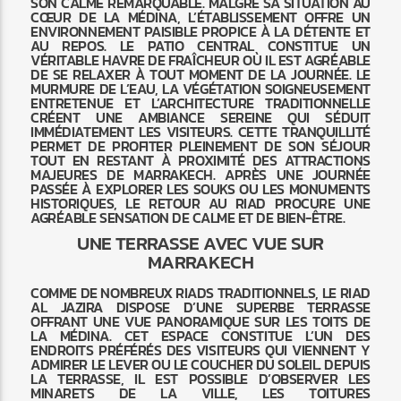
SON CALME REMARQUABLE. MALGRÉ SA SITUATION AU
CŒUR DE LA MÉDINA, L’ÉTABLISSEMENT OFFRE UN
ENVIRONNEMENT PAISIBLE PROPICE À LA DÉTENTE ET
AU REPOS. LE PATIO CENTRAL CONSTITUE UN
VÉRITABLE HAVRE DE FRAÎCHEUR OÙ IL EST AGRÉABLE
DE SE RELAXER À TOUT MOMENT DE LA JOURNÉE. LE
MURMURE DE L’EAU, LA VÉGÉTATION SOIGNEUSEMENT
ENTRETENUE ET L’ARCHITECTURE TRADITIONNELLE
CRÉENT UNE AMBIANCE SEREINE QUI SÉDUIT
IMMÉDIATEMENT LES VISITEURS. CETTE TRANQUILLITÉ
PERMET DE PROFITER PLEINEMENT DE SON SÉJOUR
TOUT EN RESTANT À PROXIMITÉ DES ATTRACTIONS
MAJEURES DE MARRAKECH. APRÈS UNE JOURNÉE
PASSÉE À EXPLORER LES SOUKS OU LES MONUMENTS
HISTORIQUES, LE RETOUR AU RIAD PROCURE UNE
AGRÉABLE SENSATION DE CALME ET DE BIEN-ÊTRE.
UNE TERRASSE AVEC VUE SUR
MARRAKECH
COMME DE NOMBREUX RIADS TRADITIONNELS, LE RIAD
AL JAZIRA DISPOSE D’UNE SUPERBE TERRASSE
OFFRANT UNE VUE PANORAMIQUE SUR LES TOITS DE
LA MÉDINA. CET ESPACE CONSTITUE L’UN DES
ENDROITS PRÉFÉRÉS DES VISITEURS QUI VIENNENT Y
ADMIRER LE LEVER OU LE COUCHER DU SOLEIL. DEPUIS
LA TERRASSE, IL EST POSSIBLE D’OBSERVER LES
MINARETS DE LA VILLE, LES TOITURES