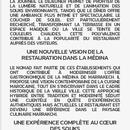
LA JOURNÉE. LE DÉJEUNER PERMET DE PROFITER DE
LA LUMIÈRE NATURELLE ET DE L’ANIMATION DES
SOUKS ENVIRONNANTS, TANDIS QUE LE DÎNER OFFRE
UNE AMBIANCE PLUS INTIME ET SPECTACULAIRE. LE
COUCHER DE SOLEIL EST PARTICULIÈREMENT
RECHERCHÉ, TRANSFORMANT LA TERRASSE EN UN
ESPACE MAGIQUE OÙ LA VILLE SE TEINTE DE
COULEURS CHAUDES. CETTE POLYVALENCE
CONTRIBUE À LA POPULARITÉ DU RESTAURANT
AUPRÈS DES VISITEURS.
UNE NOUVELLE VISION DE LA
RESTAURATION DANS LA MÉDINA
LE NOMAD FAIT PARTIE DE CES ÉTABLISSEMENTS QUI
ONT CONTRIBUÉ À MODERNISER L’OFFRE
GASTRONOMIQUE DE LA MÉDINA DE MARRAKECH. IL
PROPOSE UNE VISION CONTEMPORAINE DE LA CUISINE
MAROCAINE, TOUT EN S’INSCRIVANT DANS LE CADRE
HISTORIQUE DE LA VIEILLE VILLE. CETTE APPROCHE
HYBRIDE ENTRE TRADITION ET MODERNITÉ SÉDUIT
UNE CLIENTÈLE EN QUÊTE D’EXPÉRIENCES
AUTHENTIQUES MAIS ACTUELLES. LE RESTAURANT EST
DEVENU UNE RÉFÉRENCE DANS LE PAYSAGE
CULINAIRE MARRAKCHI.
UNE EXPÉRIENCE COMPLÈTE AU CŒUR
DES SOUKS