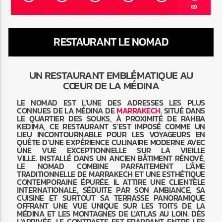
69
RESTAURANT LE NOMAD
Radio Marrakech
UN RESTAURANT EMBLÉMATIQUE AU
CŒUR DE LA MÉDINA
LE NOMAD EST L’UNE DES ADRESSES LES PLUS
CONNUES DE LA MÉDINA DE
MARRAKECH
. SITUÉ DANS
LE QUARTIER DES SOUKS, À PROXIMITÉ DE RAHBA
KEDIMA, CE RESTAURANT S’EST IMPOSÉ COMME UN
LIEU INCONTOURNABLE POUR LES VOYAGEURS EN
QUÊTE D’UNE EXPÉRIENCE CULINAIRE MODERNE AVEC
UNE VUE EXCEPTIONNELLE SUR LA VIEILLE
VILLE. INSTALLÉ DANS UN ANCIEN BÂTIMENT RÉNOVÉ,
LE NOMAD COMBINE PARFAITEMENT L’ÂME
TRADITIONNELLE DE MARRAKECH ET UNE ESTHÉTIQUE
CONTEMPORAINE ÉPURÉE. IL ATTIRE UNE CLIENTÈLE
INTERNATIONALE, SÉDUITE PAR SON AMBIANCE, SA
CUISINE ET SURTOUT SA TERRASSE PANORAMIQUE
OFFRANT UNE VUE UNIQUE SUR LES TOITS DE LA
MÉDINA ET LES MONTAGNES DE L’ATLAS AU LOIN. DÈS
L’ARRIVÉE, LE CONTRASTE EST FRAPPANT ENTRE LES