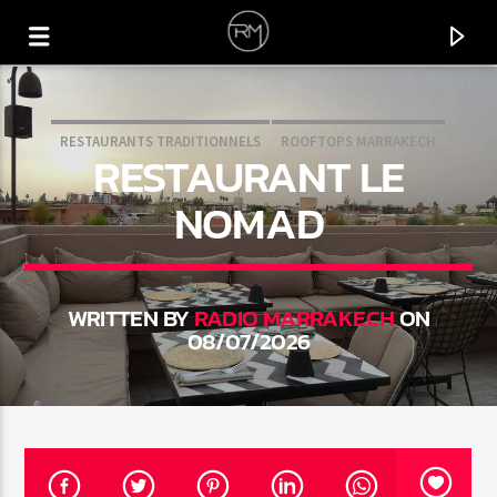
RESTAURANTS TRADITIONNELS
ROOFTOPS MARRAKECH
RESTAURANT LE
NOMAD
WRITTEN BY
RADIO MARRAKECH
ON
08/07/2026
CURRENT TRACK
SAXOFON LOCO
STEFANO RANIERI