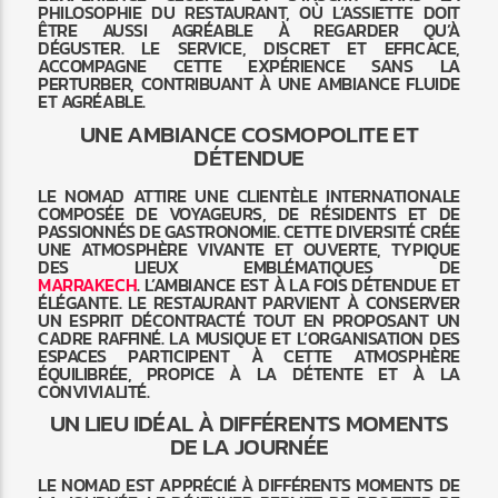
PHILOSOPHIE DU RESTAURANT, OÙ L’ASSIETTE DOIT
ÊTRE AUSSI AGRÉABLE À REGARDER QU’À
DÉGUSTER. LE SERVICE, DISCRET ET EFFICACE,
ACCOMPAGNE CETTE EXPÉRIENCE SANS LA
PERTURBER, CONTRIBUANT À UNE AMBIANCE FLUIDE
ET AGRÉABLE.
UNE AMBIANCE COSMOPOLITE ET
DÉTENDUE
LE NOMAD ATTIRE UNE CLIENTÈLE INTERNATIONALE
COMPOSÉE DE VOYAGEURS, DE RÉSIDENTS ET DE
PASSIONNÉS DE GASTRONOMIE. CETTE DIVERSITÉ CRÉE
UNE ATMOSPHÈRE VIVANTE ET OUVERTE, TYPIQUE
DES LIEUX EMBLÉMATIQUES DE
MARRAKECH
. L’AMBIANCE EST À LA FOIS DÉTENDUE ET
ÉLÉGANTE. LE RESTAURANT PARVIENT À CONSERVER
UN ESPRIT DÉCONTRACTÉ TOUT EN PROPOSANT UN
CADRE RAFFINÉ. LA MUSIQUE ET L’ORGANISATION DES
ESPACES PARTICIPENT À CETTE ATMOSPHÈRE
ÉQUILIBRÉE, PROPICE À LA DÉTENTE ET À LA
CONVIVIALITÉ.
UN LIEU IDÉAL À DIFFÉRENTS MOMENTS
DE LA JOURNÉE
LE NOMAD EST APPRÉCIÉ À DIFFÉRENTS MOMENTS DE