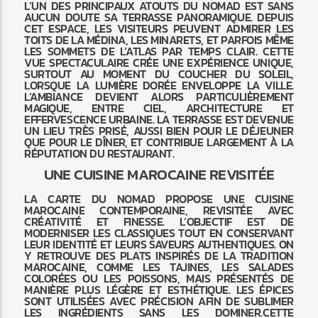
L’UN DES PRINCIPAUX ATOUTS DU NOMAD EST SANS
AUCUN DOUTE SA TERRASSE PANORAMIQUE. DEPUIS
CET ESPACE, LES VISITEURS PEUVENT ADMIRER LES
TOITS DE LA MÉDINA, LES MINARETS, ET PARFOIS MÊME
LES SOMMETS DE L’ATLAS PAR TEMPS CLAIR. CETTE
VUE SPECTACULAIRE CRÉE UNE EXPÉRIENCE UNIQUE,
SURTOUT AU MOMENT DU COUCHER DU SOLEIL,
LORSQUE LA LUMIÈRE DORÉE ENVELOPPE LA VILLE.
L’AMBIANCE DEVIENT ALORS PARTICULIÈREMENT
MAGIQUE, ENTRE CIEL, ARCHITECTURE ET
EFFERVESCENCE URBAINE. LA TERRASSE EST DEVENUE
UN LIEU TRÈS PRISÉ, AUSSI BIEN POUR LE DÉJEUNER
QUE POUR LE DÎNER, ET CONTRIBUE LARGEMENT À LA
RÉPUTATION DU RESTAURANT.
UNE CUISINE MAROCAINE REVISITÉE
LA CARTE DU NOMAD PROPOSE UNE CUISINE
MAROCAINE CONTEMPORAINE, REVISITÉE AVEC
CRÉATIVITÉ ET FINESSE. L’OBJECTIF EST DE
MODERNISER LES CLASSIQUES TOUT EN CONSERVANT
LEUR IDENTITÉ ET LEURS SAVEURS AUTHENTIQUES. ON
Y RETROUVE DES PLATS INSPIRÉS DE LA TRADITION
MAROCAINE, COMME LES TAJINES, LES SALADES
COLORÉES OU LES POISSONS, MAIS PRÉSENTÉS DE
MANIÈRE PLUS LÉGÈRE ET ESTHÉTIQUE. LES ÉPICES
SONT UTILISÉES AVEC PRÉCISION AFIN DE SUBLIMER
LES INGRÉDIENTS SANS LES DOMINER.CETTE