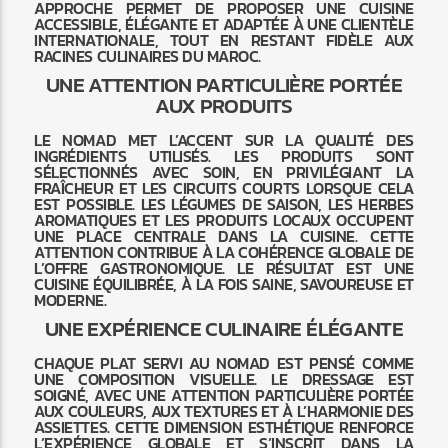
APPROCHE PERMET DE PROPOSER UNE CUISINE
ACCESSIBLE, ÉLÉGANTE ET ADAPTÉE À UNE CLIENTÈLE
INTERNATIONALE, TOUT EN RESTANT FIDÈLE AUX
RACINES CULINAIRES DU MAROC.
UNE ATTENTION PARTICULIÈRE PORTÉE
AUX PRODUITS
LE NOMAD MET L’ACCENT SUR LA QUALITÉ DES
INGRÉDIENTS UTILISÉS. LES PRODUITS SONT
SÉLECTIONNÉS AVEC SOIN, EN PRIVILÉGIANT LA
FRAÎCHEUR ET LES CIRCUITS COURTS LORSQUE CELA
EST POSSIBLE. LES LÉGUMES DE SAISON, LES HERBES
AROMATIQUES ET LES PRODUITS LOCAUX OCCUPENT
UNE PLACE CENTRALE DANS LA CUISINE. CETTE
ATTENTION CONTRIBUE À LA COHÉRENCE GLOBALE DE
L’OFFRE GASTRONOMIQUE. LE RÉSULTAT EST UNE
CUISINE ÉQUILIBRÉE, À LA FOIS SAINE, SAVOUREUSE ET
MODERNE.
UNE EXPÉRIENCE CULINAIRE ÉLÉGANTE
CHAQUE PLAT SERVI AU NOMAD EST PENSÉ COMME
UNE COMPOSITION VISUELLE. LE DRESSAGE EST
SOIGNÉ, AVEC UNE ATTENTION PARTICULIÈRE PORTÉE
AUX COULEURS, AUX TEXTURES ET À L’HARMONIE DES
ASSIETTES. CETTE DIMENSION ESTHÉTIQUE RENFORCE
L’EXPÉRIENCE GLOBALE ET S’INSCRIT DANS LA