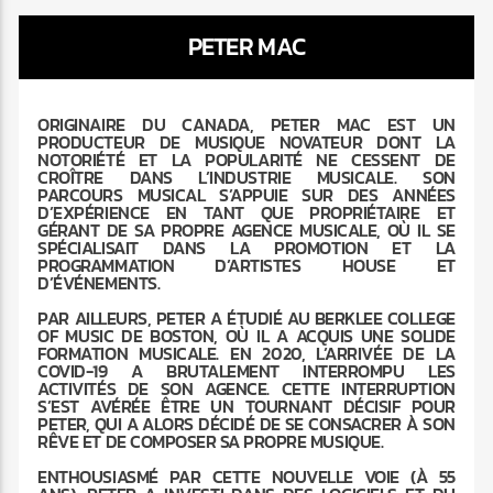
PETER MAC
ORIGINAIRE DU CANADA, PETER MAC EST UN
PRODUCTEUR DE MUSIQUE NOVATEUR DONT LA
Radio Marrakech
NOTORIÉTÉ ET LA POPULARITÉ NE CESSENT DE
CROÎTRE DANS L’INDUSTRIE MUSICALE. SON
PARCOURS MUSICAL S’APPUIE SUR DES ANNÉES
D’EXPÉRIENCE EN TANT QUE PROPRIÉTAIRE ET
GÉRANT DE SA PROPRE AGENCE MUSICALE, OÙ IL SE
SPÉCIALISAIT DANS LA PROMOTION ET LA
PROGRAMMATION D’ARTISTES HOUSE ET
D’ÉVÉNEMENTS.
PAR AILLEURS, PETER A ÉTUDIÉ AU BERKLEE COLLEGE
OF MUSIC DE BOSTON, OÙ IL A ACQUIS UNE SOLIDE
FORMATION MUSICALE. EN 2020, L’ARRIVÉE DE LA
COVID-19 A BRUTALEMENT INTERROMPU LES
ACTIVITÉS DE SON AGENCE. CETTE INTERRUPTION
S’EST AVÉRÉE ÊTRE UN TOURNANT DÉCISIF POUR
PETER, QUI A ALORS DÉCIDÉ DE SE CONSACRER À SON
RÊVE ET DE COMPOSER SA PROPRE MUSIQUE.
ENTHOUSIASMÉ PAR CETTE NOUVELLE VOIE (À 55