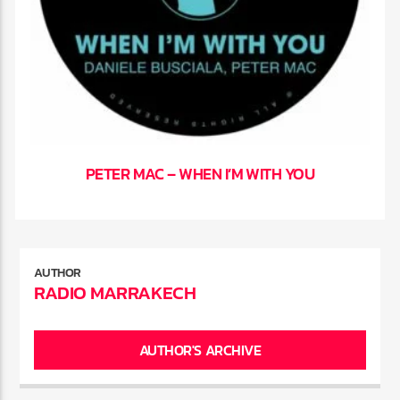
PETER MAC – WHEN I’M WITH YOU
AUTHOR
RADIO MARRAKECH
AUTHOR'S ARCHIVE