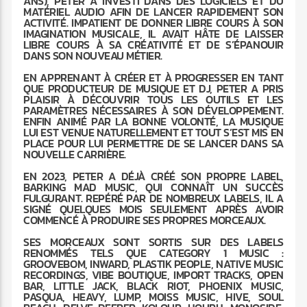
ANS), PETER A INVESTI DANS DES LOGICIELS ET DU
MATÉRIEL AUDIO AFIN DE LANCER RAPIDEMENT SON
ACTIVITÉ. IMPATIENT DE DONNER LIBRE COURS À SON
IMAGINATION MUSICALE, IL AVAIT HÂTE DE LAISSER
LIBRE COURS À SA CRÉATIVITÉ ET DE S’ÉPANOUIR
DANS SON NOUVEAU MÉTIER.
EN APPRENANT À CRÉER ET À PROGRESSER EN TANT
QUE PRODUCTEUR DE MUSIQUE ET DJ, PETER A PRIS
PLAISIR À DÉCOUVRIR TOUS LES OUTILS ET LES
PARAMÈTRES NÉCESSAIRES À SON DÉVELOPPEMENT.
ENFIN ANIMÉ PAR LA BONNE VOLONTÉ, LA MUSIQUE
LUI EST VENUE NATURELLEMENT ET TOUT S’EST MIS EN
PLACE POUR LUI PERMETTRE DE SE LANCER DANS SA
NOUVELLE CARRIÈRE.
EN 2023, PETER A DÉJÀ CRÉÉ SON PROPRE LABEL,
BARKING MAD MUSIC, QUI CONNAÎT UN SUCCÈS
FULGURANT. REPÉRÉ PAR DE NOMBREUX LABELS, IL A
SIGNÉ QUELQUES MOIS SEULEMENT APRÈS AVOIR
COMMENCÉ À PRODUIRE SES PROPRES MORCEAUX.
SES MORCEAUX SONT SORTIS SUR DES LABELS
RENOMMÉS TELS QUE CATEGORY 1 MUSIC :
GROOVEBOM, INWARD, PLASTIK PEOPLE, NATIVE MUSIC
RECORDINGS, VIBE BOUTIQUE, IMPORT TRACKS, OPEN
BAR, LITTLE JACK, BLACK RIOT, PHOENIX MUSIC,
PASQUA, HEAVY, LUMP, MOISS MUSIC, HIVE, SOUL