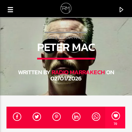
DJ'S & PRODUCTEURS
PETER MAC
WRITTEN BY
RADIO MARRAKECH
ON
02/01/2026
CURRENT TRACK
GÜZELLER İÇINDEN
70
MOBLACK