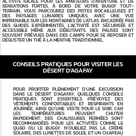
ACTIVITÉ IDÉALE POUR LES AMATEURS D’AVENTURE ET DE
SENSATIONS FORTES. À BORD DE VOTRE BUGGY TOUT-
TERRAIN, VOUS PARCOUREZ DES PISTES ROCAILLEUSES ET
DES PAYSAGES LUNAIRES UNIQUES, AVEC UNE VUE
IMPRENABLE SUR LES MONTAGNES DE L’ATLAS. ENCADRÉE PAR
DES GUIDES EXPÉRIMENTÉS, L’ACTIVITÉ EST SÉCURISÉE ET
ACCESSIBLE MÊME AUX DÉBUTANTS. DES PAUSES SONT
SOUVENT PRÉVUES DANS DES CAMPS POUR SE REPOSER ET
DÉGUSTER UN THÉ À LA MENTHE TRADITIONNEL.
CONSEILS PRATIQUES POUR VISITER LES
DÉSERT D’AGAFAY
POUR PROFITER PLEINEMENT D’UNE EXCURSION
DANS LE DÉSERT D’AGAFAY, QUELQUES CONSEILS
PRATIQUES SONT ESSENTIELS. PRÉVOYEZ DES
VÊTEMENTS CONFORTABLES ET RESPIRANTS EN
JOURNÉE, AINSI QU’UNE VESTE POUR LE SOIR, CAR
LES TEMPÉRATURES PEUVENT CHUTER
RAPIDEMENT. DES CHAUSSURES FERMÉES SONT
RECOMMANDÉES POUR LES ACTIVITÉS COMME LE
QUAD OU LE BUGGY. N’OUBLIEZ PAS LA CRÈME
SOLAIRE, DES LUNETTES DE SOLEIL ET UN CHAPEAU