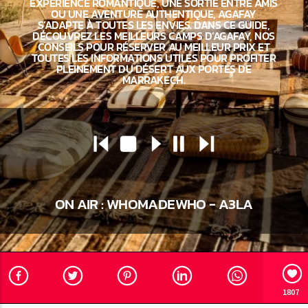
EXPÉRIENCE ROMANTIQUE, UNE SORTIE ENTRE AMIS
OU UNE AVENTURE AUTHENTIQUE, AGAFAY
S’ADAPTE À TOUTES LES ENVIES. DANS CE GUIDE,
DÉCOUVREZ LES MEILLEURS CAMPS D’AGAFAY, NOS
CONSEILS POUR RÉSERVER AU MEILLEUR PRIX ET
TOUTES LES INFORMATIONS UTILES POUR PROFITER
PLEINEMENT DU DÉSERT AUX PORTES DE
MARRAKECH.
Radio Marrakech
ON AIR :
WHOMADEWHO - A3LA
1807