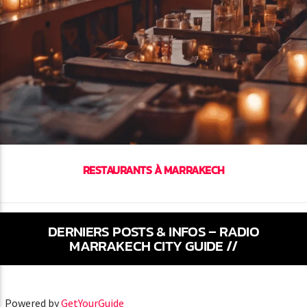
vious
RESTAURANTS À MARRAKECH
DERNIERS POSTS & INFOS – RADIO
MARRAKECH CITY GUIDE //
Powered by
GetYourGuide