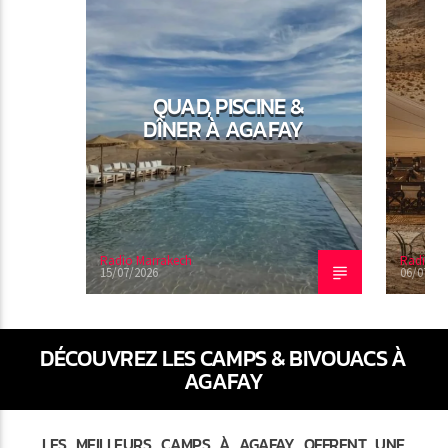
QUAD, PISCINE &
S
DÎNER À AGAFAY
Radio Marrakech
Radio M
15/07/2026
06/07/20
DÉCOUVREZ LES CAMPS & BIVOUACS À
AGAFAY
LES MEILLEURS CAMPS À AGAFAY OFFRENT UNE