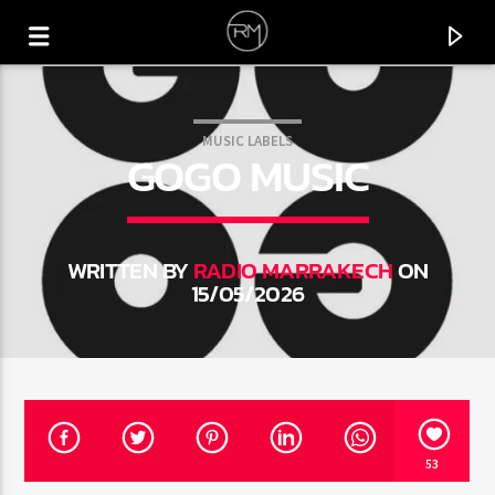
MUSIC LABELS
GOGO MUSIC
WRITTEN BY
RADIO MARRAKECH
ON
15/05/2026
CURRENT TRACK
SAXOFON LOCO
53
STEFANO RANIERI