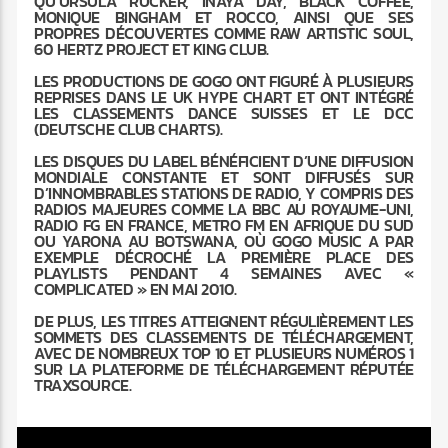
QU’URSULA RUCKER, INAYA DAY, BLACK COFFEE,
MONIQUE BINGHAM ET ROCCO, AINSI QUE SES
PROPRES DÉCOUVERTES COMME RAW ARTISTIC SOUL,
60 HERTZ PROJECT ET KING CLUB.
LES PRODUCTIONS DE GOGO ONT FIGURÉ À PLUSIEURS
REPRISES DANS LE UK HYPE CHART ET ONT INTÉGRÉ
LES CLASSEMENTS DANCE SUISSES ET LE DCC
(DEUTSCHE CLUB CHARTS).
LES DISQUES DU LABEL BÉNÉFICIENT D’UNE DIFFUSION
MONDIALE CONSTANTE ET SONT DIFFUSÉS SUR
D’INNOMBRABLES STATIONS DE RADIO, Y COMPRIS DES
RADIOS MAJEURES COMME LA BBC AU ROYAUME-UNI,
RADIO FG EN FRANCE, METRO FM EN AFRIQUE DU SUD
OU YARONA AU BOTSWANA, OÙ GOGO MUSIC A PAR
EXEMPLE DÉCROCHÉ LA PREMIÈRE PLACE DES
PLAYLISTS PENDANT 4 SEMAINES AVEC «
COMPLICATED » EN MAI 2010.
DE PLUS, LES TITRES ATTEIGNENT RÉGULIÈREMENT LES
SOMMETS DES CLASSEMENTS DE TÉLÉCHARGEMENT,
AVEC DE NOMBREUX TOP 10 ET PLUSIEURS NUMÉROS 1
SUR LA PLATEFORME DE TÉLÉCHARGEMENT RÉPUTÉE
TRAXSOURCE.