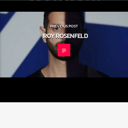
PREVIOUS POST
ROY ROSENFELD
RADIO MARRAKECH : AFRO, DEEP & SOULFUL MUSIC +
MARRAKECH CITY GUIDE
MUSIC SELECTION //
MARRAKECH CITY GUIDE //
CONTACT & AFFILIATIONS //