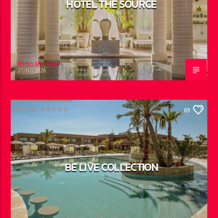
HÔTEL THE SOURCE
Radio Marrakech
27/07/2026
HÔTELS ☆☆☆☆☆
69
BE LIVE COLLECTION