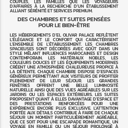
COUPLES, LES FAMILLES QUE LES VOYAGEURS
D’AFFAIRES À LA RECHERCHE D’UN ÉTABLISSEMENT
ALLIANT SÉRÉNITÉ ET SERVICES PREMIUM.
DES CHAMBRES ET SUITES PENSÉES
POUR LE BIEN-ÊTRE
LES HÉBERGEMENTS D’EL OLIVAR PALACE REFLÈTENT
L’ÉLÉGANCE ET LE CONFORT QUI CARACTÉRISENT
L’ENSEMBLE DE L’ÉTABLISSEMENT. LES CHAMBRES
SPACIEUSES SONT DÉCORÉES AVEC GOÛT DANS UN
STYLE MÊLANT INFLUENCES MAROCAINES ET DESIGN
CONTEMPORAIN. LES MATÉRIAUX NOBLES, LES
COULEURS DOUCES ET LES ÉQUIPEMENTS MODERNES
CRÉENT UNE ATMOSPHÈRE CHALEUREUSE PROPICE À
LA DÉTENTE. CHAQUE CHAMBRE DISPOSE D’ESPACES
GÉNÉREUX PERMETTANT AUX VISITEURS DE PROFITER
PLEINEMENT DE LEUR SÉJOUR. LES GRANDES
FENÊTRES OFFRENT UNE BELLE LUMINOSITÉ
NATURELLE AINSI QUE DES VUES AGRÉABLES SUR LES
JARDINS OU LES ESPACES EXTÉRIEURS. LES SUITES
PROPOSENT QUANT À ELLES DAVANTAGE D’ESPACE ET
DES PRESTATIONS RENFORCÉES POUR UNE
EXPÉRIENCE ENCORE PLUS EXCLUSIVE. L’ATTENTION
PORTÉE AUX DÉTAILS CONTRIBUE À FAIRE DE CHAQUE
SÉJOUR UN MOMENT PARTICULIÈREMENT AGRÉABLE,
QUE CE SOIT POUR UNE ESCAPADE ROMANTIQUE, UN
VOYAGE EN FAMILLE OU UN SÉJOUR PROLONGÉ À