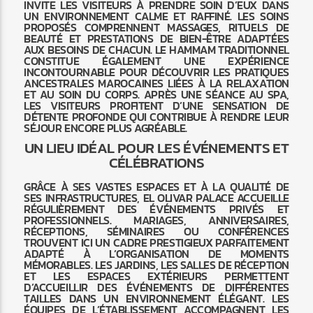
INVITE LES VISITEURS À PRENDRE SOIN D’EUX DANS
UN ENVIRONNEMENT CALME ET RAFFINÉ. LES SOINS
PROPOSÉS COMPRENNENT MASSAGES, RITUELS DE
BEAUTÉ ET PRESTATIONS DE BIEN-ÊTRE ADAPTÉES
AUX BESOINS DE CHACUN. LE HAMMAM TRADITIONNEL
CONSTITUE ÉGALEMENT UNE EXPÉRIENCE
INCONTOURNABLE POUR DÉCOUVRIR LES PRATIQUES
ANCESTRALES MAROCAINES LIÉES À LA RELAXATION
ET AU SOIN DU CORPS. APRÈS UNE SÉANCE AU SPA,
LES VISITEURS PROFITENT D’UNE SENSATION DE
DÉTENTE PROFONDE QUI CONTRIBUE À RENDRE LEUR
SÉJOUR ENCORE PLUS AGRÉABLE.
UN LIEU IDÉAL POUR LES ÉVÉNEMENTS ET
CÉLÉBRATIONS
GRÂCE À SES VASTES ESPACES ET À LA QUALITÉ DE
SES INFRASTRUCTURES, EL OLIVAR PALACE ACCUEILLE
RÉGULIÈREMENT DES ÉVÉNEMENTS PRIVÉS ET
PROFESSIONNELS. MARIAGES, ANNIVERSAIRES,
RÉCEPTIONS, SÉMINAIRES OU CONFÉRENCES
TROUVENT ICI UN CADRE PRESTIGIEUX PARFAITEMENT
ADAPTÉ À L’ORGANISATION DE MOMENTS
MÉMORABLES. LES JARDINS, LES SALLES DE RÉCEPTION
ET LES ESPACES EXTÉRIEURS PERMETTENT
D’ACCUEILLIR DES ÉVÉNEMENTS DE DIFFÉRENTES
TAILLES DANS UN ENVIRONNEMENT ÉLÉGANT. LES
ÉQUIPES DE L’ÉTABLISSEMENT ACCOMPAGNENT LES