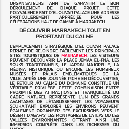
ORGANISATEURS AFIN DE GARANTIR LE BON
DÉROULEMENT DE CHAQUE PROJET. CETTE
POLYVALENCE FAIT D’EL OLIVAR PALACE UNE ADRESSE
PARTICULIÈREMENT APPRÉCIÉE POUR LES
CÉLÉBRATIONS HAUT DE GAMME À MARRAKECH.
DÉCOUVRIR MARRAKECH TOUT EN
PROFITANT DU CALME
L’EMPLACEMENT STRATÉGIQUE D’EL OLIVAR PALACE
PERMET DE REJOINDRE FACILEMENT LES PRINCIPAUX
SITES TOURISTIQUES DE
MARRAKECH
. LES VISITEURS
PEUVENT DÉCOUVRIR LA PLACE JEMAA EL-FNA, LES
SOUKS TRADITIONNELS, LE JARDIN MAJORELLE, LA
MÉDINA HISTORIQUE OU ENCORE LES NOMBREUX
MUSÉES ET PALAIS EMBLÉMATIQUES DE LA
VILLE. APRÈS UNE JOURNÉE RICHE EN DÉCOUVERTES,
LE RETOUR AU CALME DU DOMAINE CONSTITUE UN
VÉRITABLE PRIVILÈGE. CETTE COMBINAISON ENTRE
PROXIMITÉ DES ATTRACTIONS ET TRANQUILLITÉ DU
CADRE NATUREL REPRÉSENTE L’UN DES GRANDS
AVANTAGES DE L’ÉTABLISSEMENT. LES VOYAGEURS
SOUHAITANT EXPLORER LES ENVIRONS PEUVENT
ÉGALEMENT ORGANISER DES EXCURSIONS VERS LE
DÉSERT D’AGAFAY, LES MONTAGNES DE L’ATLAS OU LES
VALLÉES ENVIRONNANTES, OFFRANT AINSI UNE
IMMERSION COMPLÈTE DANS LES RICHESSES DU
MAROC.