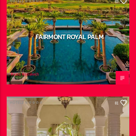
HÔTELS ☆☆☆☆☆
89
FAIRMONT ROYAL PALM
Radio Marrakech
30/07/2026
HÔTELS ☆☆☆☆☆
81