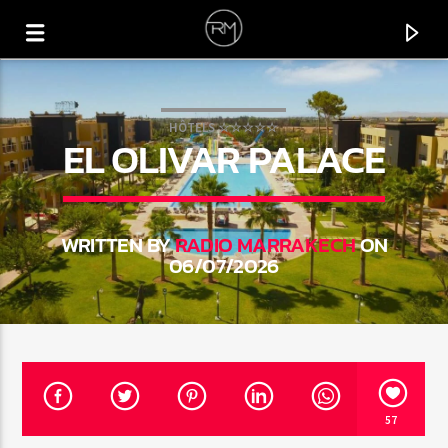
HÔTELS ☆☆☆☆☆
EL OLIVAR PALACE
WRITTEN BY
RADIO MARRAKECH
ON
06/07/2026
CURRENT TRACK
CIRCLE
57
MELOKO