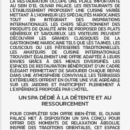
LA RESTAURATION OCCUPE UNE PLACE IMPORTANTE
AU SEIN D’EL OLIVAR PALACE. LES RESTAURANTS DE
L’ÉTABLISSEMENT PROPOSENT UNE CUISINE VARIÉE
METTANT À L’HONNEUR LES SPÉCIALITÉS MAROCAINES
TOUT EN INTÉGRANT DES INSPIRATIONS
INTERNATIONALES. LES CHEFS SÉLECTIONNENT DES
PRODUITS DE QUALITÉ AFIN DE PROPOSER DES PLATS
GÉNÉREUX ET SAVOUREUX. LES VISITEURS PEUVENT
DÉCOUVRIR LES GRANDS CLASSIQUES DE LA
GASTRONOMIE MAROCAINE TELS QUE LES TAJINES, LES
COUSCOUS OU LES PÂTISSERIES TRADITIONNELLES.
LES AMATEURS DE CUISINE INTERNATIONALE
TROUVENT ÉGALEMENT UNE OFFRE ADAPTÉE À LEURS
ENVIES GRÂCE À DES MENUS DIVERSIFIÉS. LES
ESPACES DE RESTAURATION BÉNÉFICIENT D’UN CADRE
ÉLÉGANT PERMETTANT DE SAVOURER CHAQUE REPAS
DANS UNE ATMOSPHÈRE CONVIVIALE. LES TERRASSES
EXTÉRIEURES OFFRENT EN OUTRE UNE VUE AGRÉABLE
SUR LES JARDINS ET PARTICIPENT PLEINEMENT À
L’EXPÉRIENCE PROPOSÉE PAR L’HÔTEL.
UN SPA DÉDIÉ À LA DÉTENTE ET AU
RESSOURCEMENT
POUR COMPLÉTER SON OFFRE BIEN-ÊTRE, EL OLIVAR
PALACE MET À DISPOSITION UN SPA CONÇU POUR
OFFRIR DES MOMENTS DE RELAXATION ABSOLUE.
INSPIRÉ DES TRADITIONS ORIENTALES, CET ESPACE