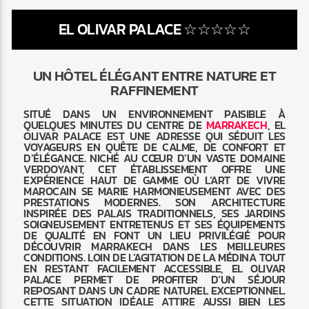
EL OLIVAR PALACE ☆☆☆☆☆
UN HÔTEL ÉLÉGANT ENTRE NATURE ET
RAFFINEMENT
Radio Marrakech
SITUÉ DANS UN ENVIRONNEMENT PAISIBLE À
QUELQUES MINUTES DU CENTRE DE
MARRAKECH
, EL
OLIVAR PALACE EST UNE ADRESSE QUI SÉDUIT LES
VOYAGEURS EN QUÊTE DE CALME, DE CONFORT ET
D’ÉLÉGANCE. NICHÉ AU CŒUR D’UN VASTE DOMAINE
VERDOYANT, CET ÉTABLISSEMENT OFFRE UNE
EXPÉRIENCE HAUT DE GAMME OÙ L’ART DE VIVRE
MAROCAIN SE MARIE HARMONIEUSEMENT AVEC DES
PRESTATIONS MODERNES. SON ARCHITECTURE
INSPIRÉE DES PALAIS TRADITIONNELS, SES JARDINS
SOIGNEUSEMENT ENTRETENUS ET SES ÉQUIPEMENTS
DE QUALITÉ EN FONT UN LIEU PRIVILÉGIÉ POUR
DÉCOUVRIR MARRAKECH DANS LES MEILLEURES
CONDITIONS. LOIN DE L’AGITATION DE LA MÉDINA TOUT
EN RESTANT FACILEMENT ACCESSIBLE, EL OLIVAR
PALACE PERMET DE PROFITER D’UN SÉJOUR
REPOSANT DANS UN CADRE NATUREL EXCEPTIONNEL.
CETTE SITUATION IDÉALE ATTIRE AUSSI BIEN LES