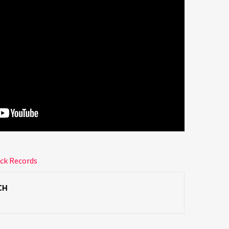
ck Records
CH