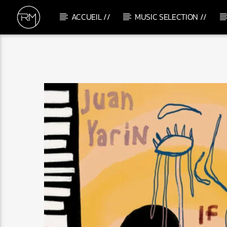
ACCUEIL //
MUSIC SELECTION //
CURRENT TRACK
BETTER WITHOUT YOU
HOODIA